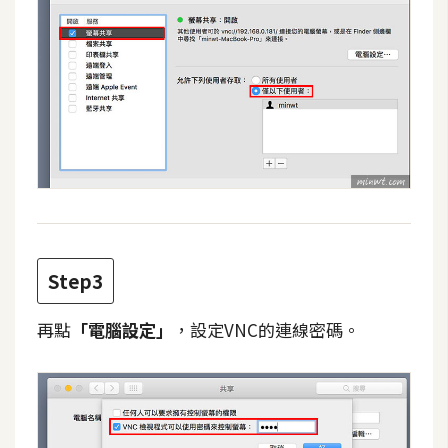
費
圖
庫
免
費
字
型
網
Step3
站
架
再點
「電腦設定」
，設定VNC的連線密碼。
設
W
o
r