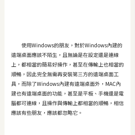
A
I
應
用
設
使用Windows的朋友，對於Windows內建的
計
遠端桌面應該不陌生，且無論是在設定還是連線
上，都相當的簡易好操作，甚至在傳輸上也相當的
網
順暢，因此完全無需再安裝第三方的遠端桌面工
站
具，而除了Windows內建有遠端桌面外，MAC內
建也有遠端桌面的功能，甚至是平板、手機還是電
影
腦都可連線，且操作與傳輸上都相當的順暢，相信
像
應該有些朋友，應該都忽略它。
A
d
o