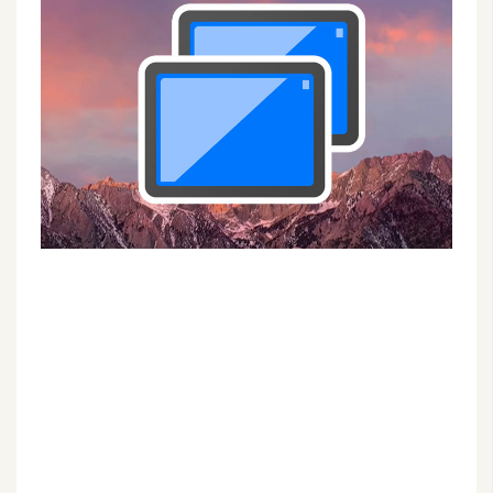
G
e
m
i
n
i
A
I
生
成
圖
片
影
片