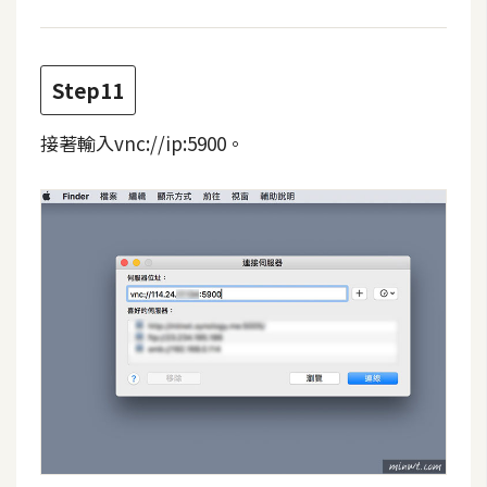
開
發
Step11
熱
接著輸入vnc://ip:5900。
門
文
章
全
站
導
覽
合