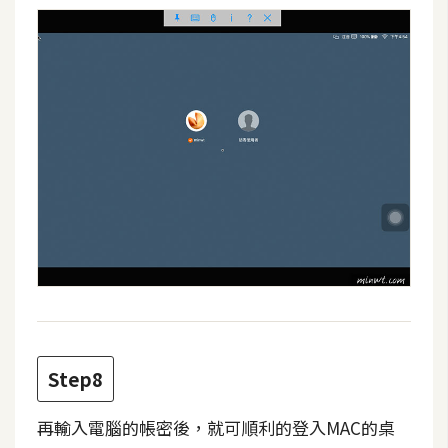
S
S
J
a
v
a
S
c
r
i
p
t
Step8
U
I
再輸入電腦的帳密後，就可順利的登入MAC的桌
/