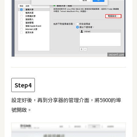
d
P
r
e
s
s
安
裝
與
設
定
Step4
外
設定好後，再到分享器的管理介面，將5900的埠
掛
實
號開啟。
作
電
商