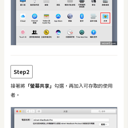
攝
影
手
機
攝
影
器
Step2
材
操
接著將
「螢幕共享」
勾選，再加入可存取的使用
控
者。
資
源
免