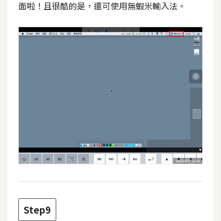
面啦！且很酷的是，還可使用無蝦米輸入法。
U
X
R
W
D
網
頁
後
端
P
H
P
Step9
D