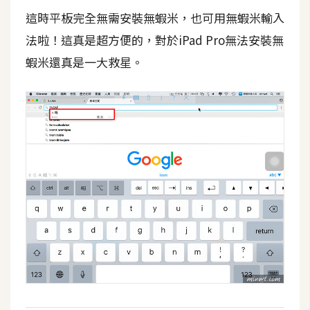
o
這時平板完全無需安裝無蝦米，也可用無蝦米輸入
c
法啦！這真是超方便的，對於iPad Pro無法安裝無
k
e
蝦米還真是一大救星。
r
伺
服
器
設
定
資
源
免
費
圖