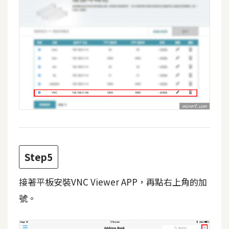
W
o
o
C
o
m
m
e
r
c
e
Step5
金
接著平板安裝VNC Viewer APP，再點右上角的加
流
號。
物
流