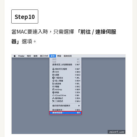
示
Step10
免
當MAC要連入時，只需選擇
「前往 / 連接伺服
費
版
器」
選項。
型
M
A
C
開
箱
梅