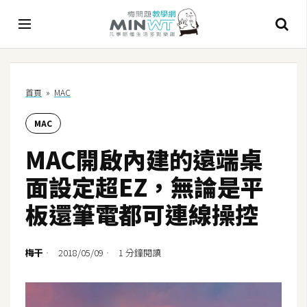
A
首頁
»
MAC
I
MAC
A
I
MAC開啟內建的遠端桌
工
具
面設定超EZ，無論是平
C
板還筆電都可連線操控
h
a
t
梅干
2018/05/09
1 分鐘閱讀
G
P
T