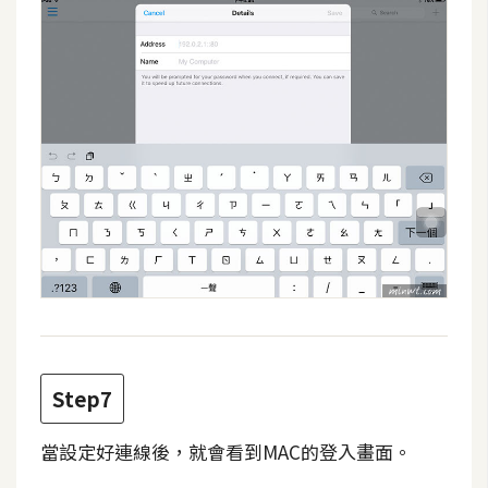
空
間
網
頁
設
計
前
端
H
T
Step7
M
L
當設定好連線後，就會看到MAC的登入畫面。
/
C