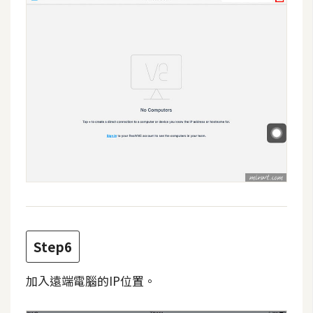
架
設
主
機
與
網
域
S
E
O
工
具
Step6
加入遠端電腦的IP位置。
免
費