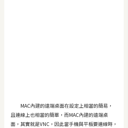
b
e
P
h
o
t
o
s
h
o
p
I
l
MAC內建的遠端桌面在設定上相當的簡易，
l
且連線上也相當的簡單，而MAC內建的遠端桌
u
面，其實就是VNC，因此當手機與平板要連線時，
s