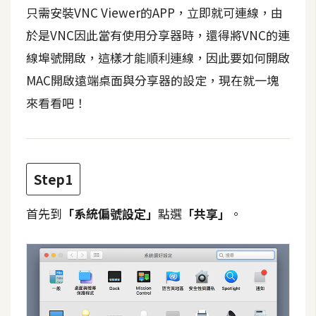
t
只需安裝VNC Viewer的APP，立即就可連線，由
r
於是VNC因此當有使用分享器時，還得將VNC的連
a
線埠號開啟，這樣才能順利連線，因此要如何開啟
t
o
MAC開啟遠端桌面與分享器的設定，現在就一塊
r
來看看吧！
去
背
與
Step1
合
成
首先到
「系統偏號設定」
點選
「共享」
。
攝
影
商
品