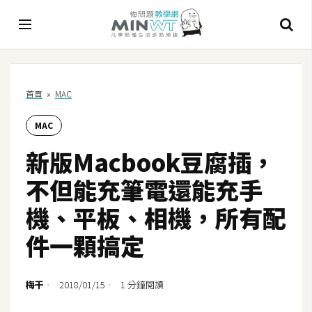
A
首頁
»
MAC
I
MAC
A
I
新版Macbook豆腐插，
工
具
不但能充筆電還能充手
C
機、平板、相機，所有配
h
件一顆搞定
a
t
G
梅干
2018/01/15
1 分鐘閱讀
P
T