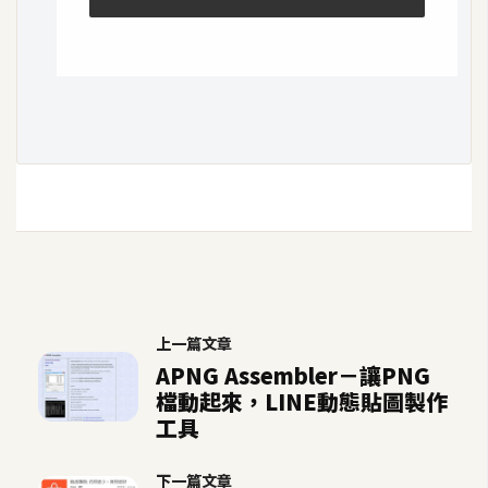
示
免
費
版
型
M
A
C
上一篇文章
APNG Assembler－讓PNG
開
檔動起來，LINE動態貼圖製作
箱
工具
下一篇文章
梅