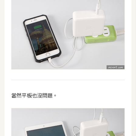
架
設
主
機
與
網
域
S
E
O
當然平板也沒問題。
工
具
免
費