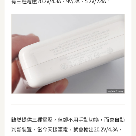
費
有三種電壓20.2V/4.3A、9V/3A、5.2V/2.4A。
圖
庫
免
費
字
型
網
站
架
設
雖然提供三種電壓，但卻不用手動切換，而會自動
W
o
判斷裝置，當今天接筆電，就會輸出20.2V/4.3A，
r