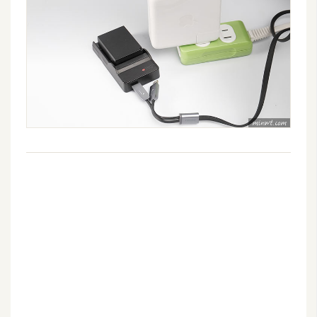
U
X
R
W
D
網
頁
後
端
P
H
P
D