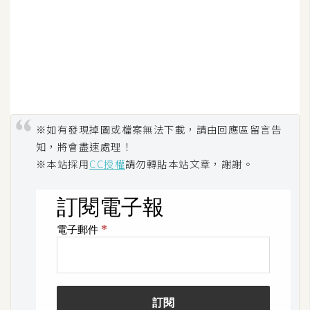
o
c
k
e
r
伺
※如有發現掉圖或檔案無法下載，請由回應區留言告
服
知，將會盡速處理！
器
※本站採用
CC授權
請勿轉貼本站文章，謝謝。
設
定
資
源
免
費
圖