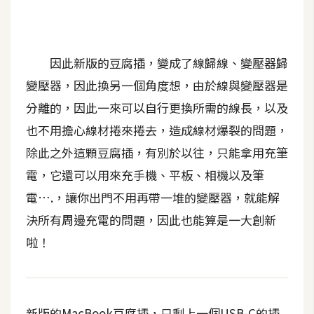
t
r
a
t
因此新版的豆腐插，變成了線歸線、變壓器歸
o
變壓器，因此換另一個角度想，由於線與變壓器是
r
分離的，因此一來可以自行更換所需的線長，以及
也不用擔心線材捲來捲去，造成線材爆裂的問題，
去
除此之外這顆豆腐插，有別於以往，只能拿用充筆
背
電，它還可以用來充手機、平板、相機以及筆
與
合
電….，讓你出門不用再帶一堆的變壓器，就能解
成
決所有周邊充電的問題，因此也能算是一大創新
攝
啦！
影
商
品
新版的MacBook豆腐插，只剩上一個USB-C的插