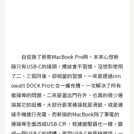
A
I
應
用
設
計
自從換了新款MacBook Pro時，本來心想新
版只有USB-C的接頭，應該會不習慣，沒想到使用
網
了二、三個月後，卻相當的習慣，一來是透過inn
站
owatt DOCK Pro七合一擴充槽，一次解決了所有
進接埠的問題，二來是當出門在外，也真的很少連
影
接其它的設備，大部分最常連接就是滑鼠，或是連
像
接手機進行充電，而新版的MacBook除了筆電的
A
連接埠全面改成USB-C外，就連變壓器也一樣，變
d
o
成一個USB-C的插槽，再用USB-C充電線連接，一