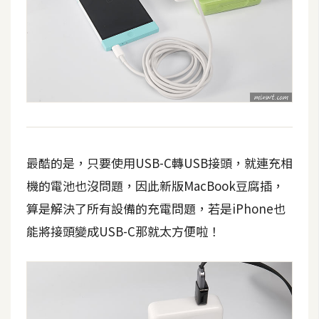
S
S
J
a
v
a
S
最酷的是，只要使用USB-C轉USB接頭，就連充相
c
r
機的電池也沒問題，因此新版MacBook豆腐插，
i
算是解決了所有設備的充電問題，若是iPhone也
p
能將接頭變成USB-C那就太方便啦！
t
U
I
/