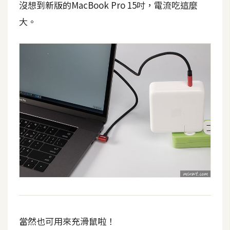
d
沒想到新版的MacBook Pro 15吋，電流吃這麼
P
r
大。
e
s
s
安
裝
與
設
定
外
掛
實
作
電
當然也可用來充滑鼠啦！
商