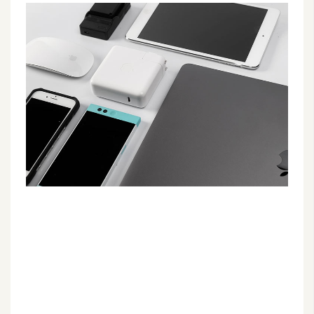
G
e
m
i
n
i
A
I
生
成
圖
片
影
片