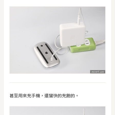
W
o
o
C
o
m
m
e
r
c
e
金
甚至用來充手機，還蠻快的充飽的。
流
物
流