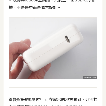
攝
槽，不是居中而是偏右設計。
影
手
機
攝
影
器
材
操
控
資
源
從變壓器的說明中，可在輸出的地方看到，分別共
免