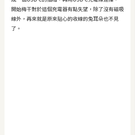
b
e
開始梅干對於這個充電器有點失望，除了沒有磁吸
線外，再來就是原來貼心的收線的兔耳朵也不見
P
了。
h
o
t
o
s
h
o
p
I
l
l
u
s