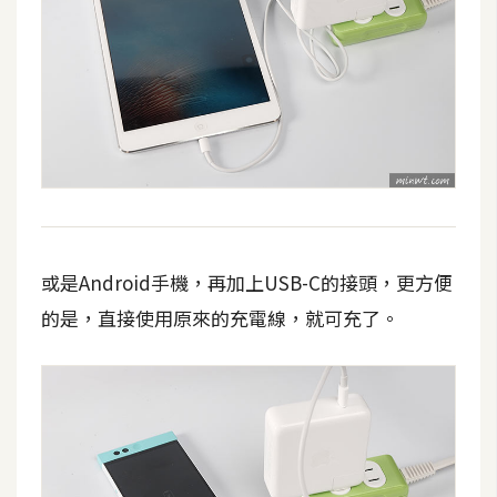
空
間
網
頁
設
計
前
或是Android手機，再加上USB-C的接頭，更方便
端
的是，直接使用原來的充電線，就可充了。
H
T
M
L
/
C