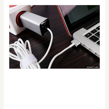
W
o
o
C
o
m
m
e
r
c
e
金
流
物
流