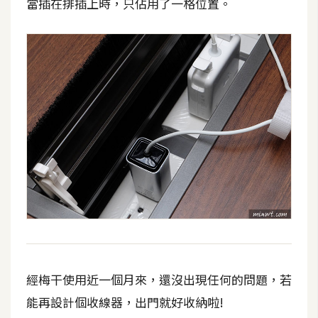
當插在排插上時，只佔用了一格位置。
d
P
r
e
s
s
安
裝
與
設
定
外
掛
實
作
經梅干使用近一個月來，還沒出現任何的問題，若
電
能再設計個收線器，出門就好收納啦!
商