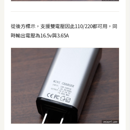
攝
影
從後方標示，支援雙電壓因此110/220都可用，同
手
時輸出電壓為16.5v與3.65A
機
攝
影
器
材
操
控
資
源
免