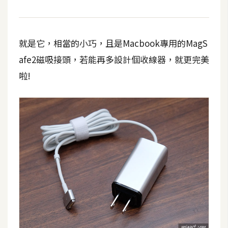
t
r
a
就是它，相當的小巧，且是Macbook專用的MagS
t
o
afe2磁吸接頭，若能再多設計個收線器，就更完美
r
啦!
去
背
與
合
成
攝
影
商
品