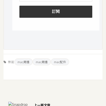
空
間
網
頁
設
計
前
標籤
mac周邊
mac周邊
mac配件
端
H
T
M
L
/
C
上一篇文章