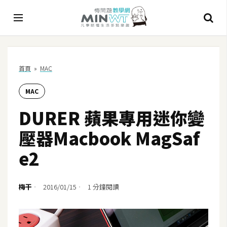
A
首頁
»
MAC
I
MAC
A
I
DURER 蘋果專用迷你變
工
具
壓器Macbook MagSaf
C
e2
h
a
t
梅干
2016/01/15
1 分鐘閱讀
G
P
T