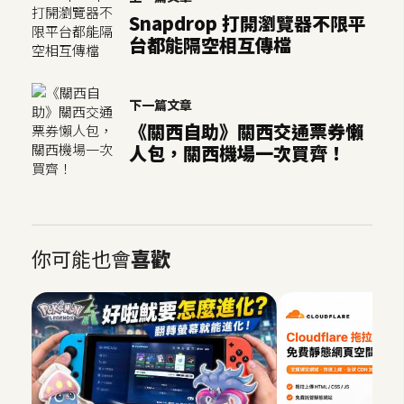
S
Snapdrop 打開瀏覽器不限平
S
台都能隔空相互傳檔
J
下一篇文章
a
《關西自助》關西交通票券懶
v
人包，關西機場一次買齊！
a
S
c
r
i
你可能也會
喜歡
p
t
U
I
/