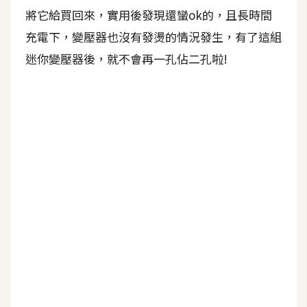
b
將它給買回來，實用後發現還蠻ok的，且長時間
e
充電下，變壓器也沒有發燙的情況發生，有了這組
P
迷你變壓器後，就不會再一孔佔二孔啦!
h
o
t
o
s
h
o
p
I
l
l
u
s