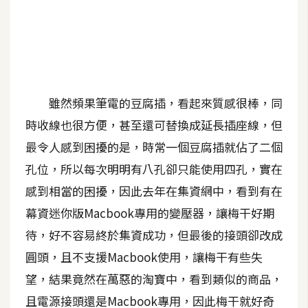
A
I
應
用
設
雖然頻果筆電的豆腐插，看起來質感很棒，同
計
時收線也很方便，甚至還可替換成延長插座線，但
最令人感到困擾的是，時常一個豆腐插就佔了二個
網
孔位，所以每次明明有八孔卻只能使用四孔，實在
站
感到相當的困擾，因此去年在集資網中，看到有在
幕資迷你版Macbook專用的變壓器，讓梅干好期
影
待，好不容易終於集資成功，但最後的接頭卻改成
像
圓頭，且不支援Macbook使用，讓梅干有些失
望，結果竟然在萬惡的淘寶中，看到類似的商品，
A
d
且電源接頭還是Macbook專用，因此梅干就好奇
o