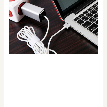
G
e
m
i
n
i
A
I
生
成
圖
片
影
片