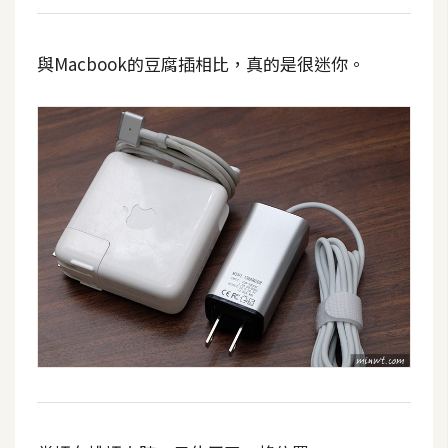
費
圖
庫
與Macbook的豆腐插相比，真的是很迷你。
免
費
字
型
網
站
架
設
W
o
r