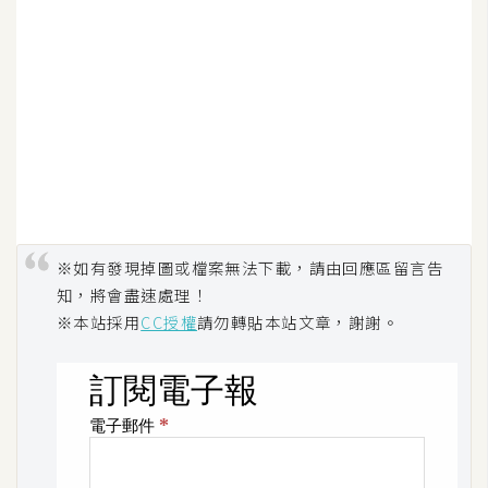
架
設
主
機
與
網
域
※如有發現掉圖或檔案無法下載，請由回應區留言告
S
知，將會盡速處理！
E
※本站採用
CC授權
請勿轉貼本站文章，謝謝。
O
工
具
免
費