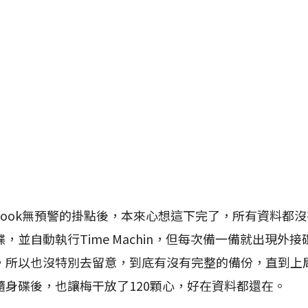
ook無預警的掛點後，本來心想這下完了，所有資料都
，並自動執行Time Machin，但每次備一備就出現外
所以也沒特別去留意，到底有沒有完整的備份，直到上周M
隨身碟後，也讓梅干放了120顆心，好在資料都還在。