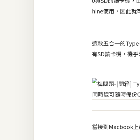
0與SD的讀卡機，由
hine使用，因此
梅開發
熱門文章
這款五合一的Typ
有SD讀卡機，機
全站導覽
合作提案
當接到Macbook