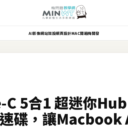
AI
影像
網站架設
網頁設計
MAC
開箱
梅開發
e-C 5合1 超迷你Hub
 高速碟，讓Macbook