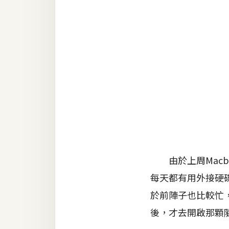
金流物流
架設
主機與網域
SEO 工具
免費空間
網頁設計
前端
由於上周Macb
HTML / CSS
每天都有用外接硬碟
JavaScript
於前陣子也比較忙，
後，才去開啟那顆
UI / UX