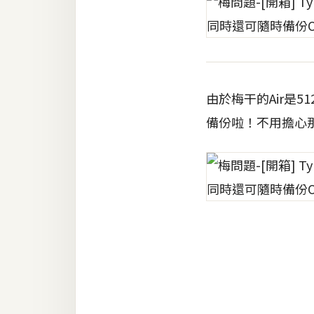
由於梅干的Air是5
備份啦！不用擔心