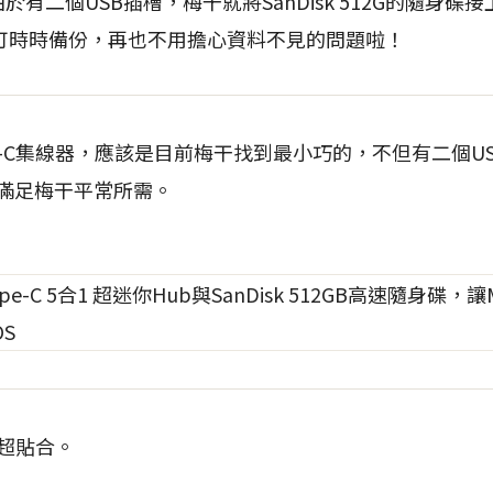
於有二個USB插槽，梅干就將SanDisk 512G的隨身碟接上
就可時時備份，再也不用擔心資料不見的問題啦！
e-C集線器，應該是目前梅干找到最小巧的，不但有二個US
乎滿足梅干平常所需。
上超貼合。