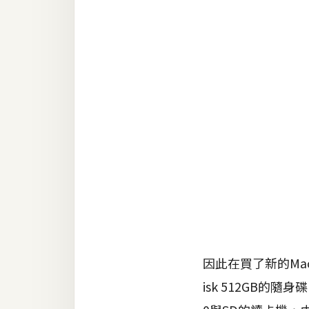
RWD 網頁
後端
PHP
Docker
伺服器設定
資源
免費圖示
免費版型
MAC
因此在買了新的Mac
isk 512GB的隨
開箱