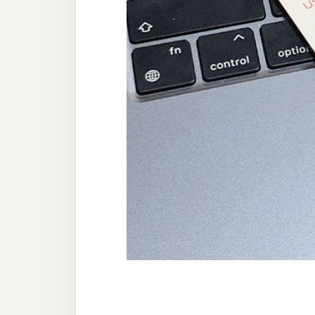
器材操控
資源
免費圖庫
免費字型
網站架設
WordPress
安裝與設定
外掛實作
電商
WooCommerce