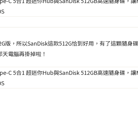
12G版，所以SanDisk這款512G恰到好用，有了這顆隨
那天電腦再掛掉啦！