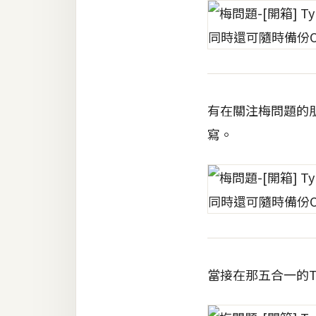
有在關注梅問題的
寫。
當接在那五合一的T