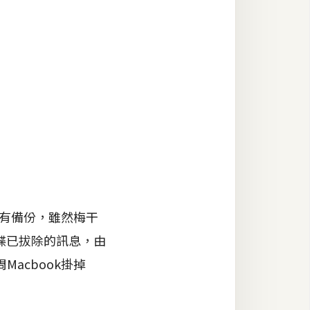
沒有備份，雖然梅干
接碟已拔除的訊息，由
acbook掛掉