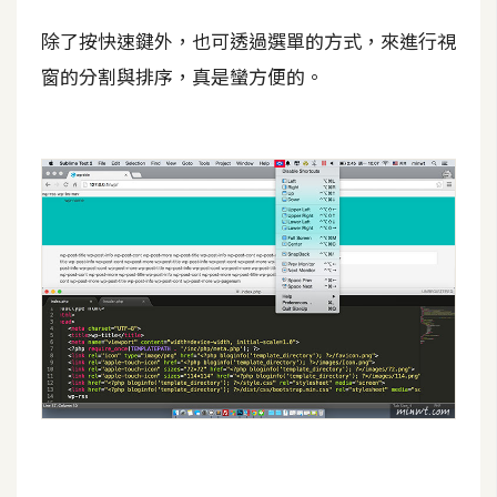
示
除了按快速鍵外，也可透過選單的方式，來進行視
窗的分割與排序，真是蠻方便的。
免
費
版
型
M
A
C
開
箱
梅