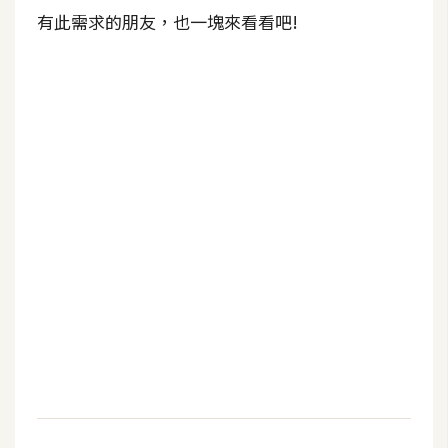
b
有此需求的朋友，也一塊來看看吧!
e
P
h
o
t
o
s
h
o
p
I
l
l
u
s