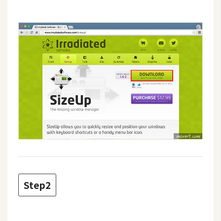
攝
影
手
機
攝
影
器
材
操
控
資
源
Step2
免