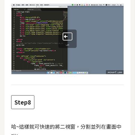
U
X
R
W
D
網
頁
後
端
P
Step8
H
P
哈~這樣就可快速的將二視窗，分割並列在畫面中
D