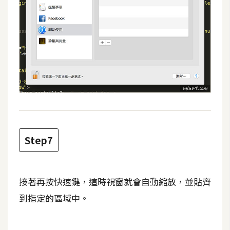
S
S
J
a
v
a
S
c
r
Step7
i
p
t
接著再按快速鍵，這時視窗就會自動縮放，並貼齊
到指定的區域中。
U
I
/