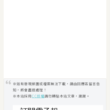
開
發
熱
門
文
章
全
站
導
※如有發現掉圖或檔案無法下載，請由回應區留言告
覽
知，將會盡速處理！
※本站採用
CC授權
請勿轉貼本站文章，謝謝。
合