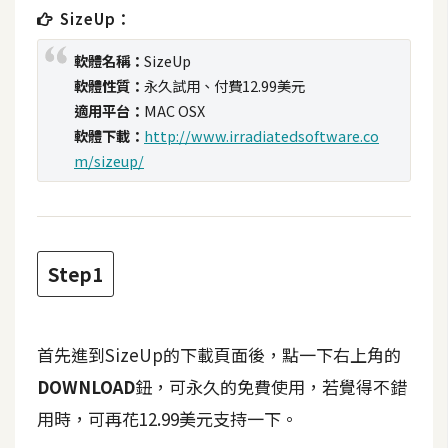
t
SizeUp：
r
軟體名稱：
SizeUp
a
t
軟體性質：
永久試用、付費12.99美元
o
適用平台：
MAC OSX
r
軟體下載：
http://www.irradiatedsoftware.co
m/sizeup/
去
背
與
Step1
合
成
攝
首先進到SizeUp的下載頁面後，點一下右上角的
影
DOWNLOAD
鈕，可永久的免費使用，若覺得不錯
商
用時，可再花12.99美元支持一下。
品