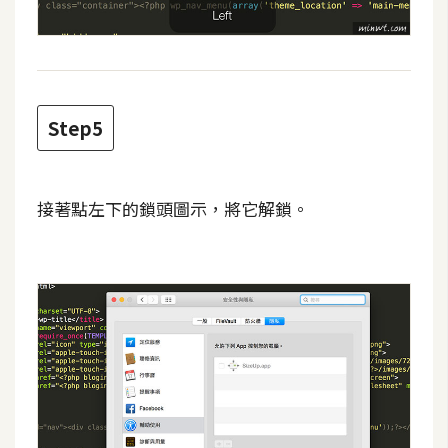
架
設
主
機
Step5
與
網
域
接著點左下的鎖頭圖示，將它解鎖。
S
E
O
工
具
免
費