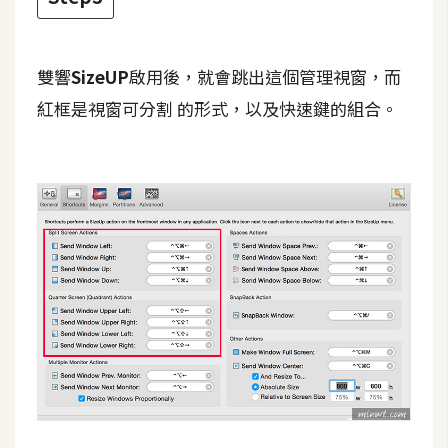
d
P
r
e
s
雙響
SizeUP
啟用後，就會跳出這個管理視窗，而
s
紅框是視窗可分割 的形式，以及快速鍵的組合。
安
裝
與
設
定
外
掛
實
作
電
商