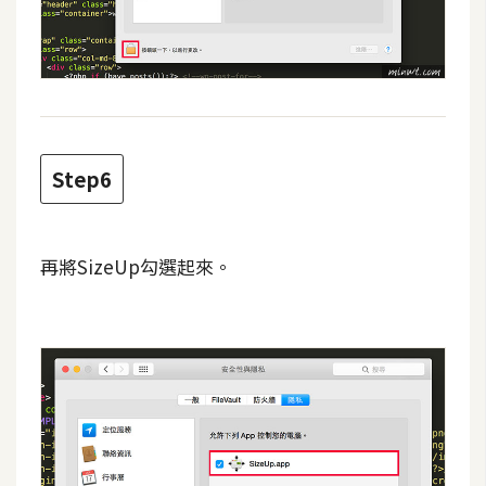
空
間
網
頁
Step6
設
計
再將SizeUp勾選起來。
前
端
H
T
M
L
/
C