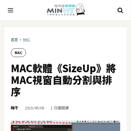
A
首頁
»
MAC
I
MAC
A
I
MAC軟體《SizeUp》將
工
具
MAC視窗自動分割與排
C
序
h
a
t
梅干
2015/09/06
1 分鐘閱讀
G
P
T