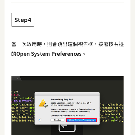
W
Step4
o
o
C
o
當一次啟用時，則會跳出這個視告框，接著按右邊
m
的
Open System Preferences
。
m
e
r
c
e
金
流
物
流