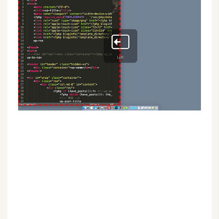
G
e
m
i
n
i
A
I
生
成
圖
片
影
片