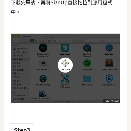
費
下載完畢後，再將SizeUp直接拖拉到應用程式
圖
中。
庫
免
費
字
型
網
站
架
設
W
o
r
Step3