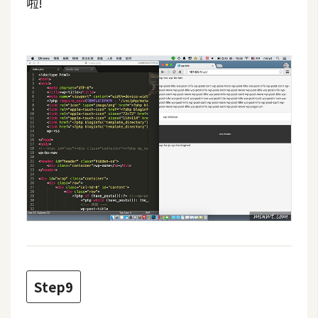
啦!
o
c
k
e
r
伺
服
器
設
定
資
源
免
Step9
費
圖