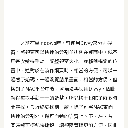
A
I
應
用
設
之前在Windows時，曾使用Divvy來分割視
計
窗，將視窗可以快速的分割並排列在桌面中，就不
用每次還得手動，調整視窗大小，並移到指定的位
網
置中，這對於在製作網頁時，相當的方便，可以一
站
邊看原始碼，一邊瀏覽結果畫面，相當的方便，但
換到了MAC平台中後，就無法再使用Divvy，因此
影
就得每次手動一一的調整，所以梅干也花了好多時
像
間尋找，最近終於找到一款，除了可將MAC畫面
快速的分割外，還可自動的靠齊上、下、左、右，
A
d
同時還可搭配快速鍵，讓視窗管理更加方便，因此
o