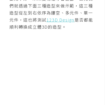
b
們就透過下面三種造型來做示範，這三種
e
造型從左到右依序為鏤空、多元件、單一
P
元件，這也將測試
123D Design
是否都能
h
順利轉換成立體3D的造型。
o
t
o
s
h
o
p
I
l
l
u
s