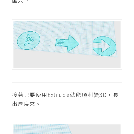
匯入。
費
圖
庫
免
費
字
型
網
站
接著只要使用Extrude就能順利變3D，長
架
出厚度來。
設
W
o
r