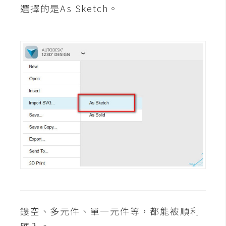
攝
選擇的是As Sketch。
影
手
機
攝
影
器
材
操
控
資
源
鏤空、多元件、單一元件等，都能被順利
免