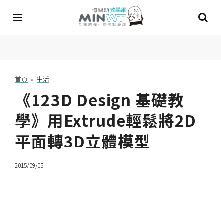
A
I
首頁
»
生活
《123D Design 基礎教
A
I
工
學》用Extrude輕鬆將2D
具
平面轉3D立體模型
C
h
2015/09/05
a
t
G
P
T