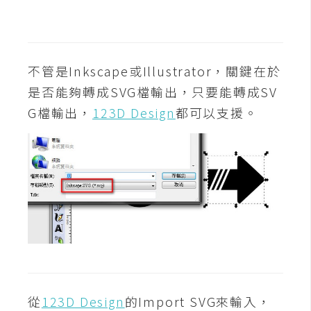
t
r
a
t
不管是Inkscape或Illustrator，關鍵在於
o
是否能夠轉成SVG檔輸出，只要能轉成SV
r
G檔輸出，
123D Design
都可以支援。
去
背
與
合
成
攝
影
商
從
123D Design
的Import SVG來輸入，
品