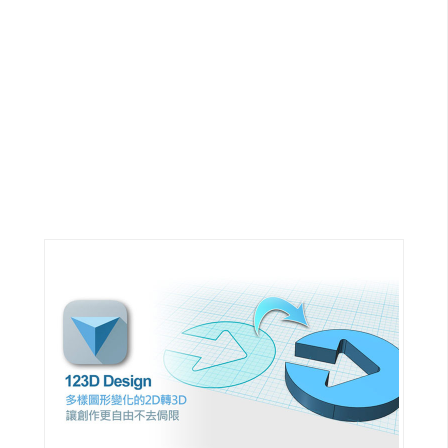
G
e
m
i
n
i
A
I
生
成
圖
片
影
片