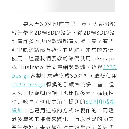
A
I
應
要入門3D列印前的第一步，大部分都
用
會先學將2D轉3D的設計，從2D轉3D的設
設
計有許多不少的軟體都有支援，甚至有些
計
APP或網站都有類似的功能，非常的方便
使用，這篇我們要教粉絲們使用Inkscape
網
或Illustrator等向量繪製軟體，透過
123D
站
Design
客製化來轉換成3D造型，雖然使用
123D Design
轉換的手續較為多一些，但
未來可以編輯的項目也比較多元，擴展性
影
也比較高，例如之前有提到的
3D列印戒指
像
設計
，也是用這樣的方式來製作的，再透
A
過多層次的堆疊來變化，所以基礎的功夫
d
要先學好，未來變化性才會豐富，首先我
o