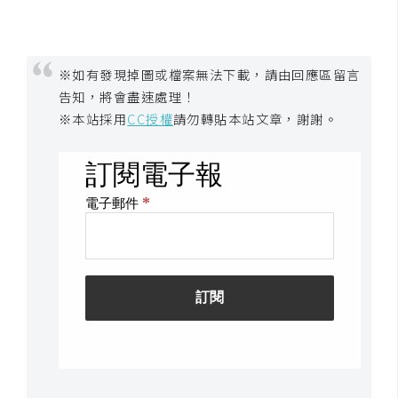
架
設
主
※如有發現掉圖或檔案無法下載，請由回應區留言
機
告知，將會盡速處理！
與
※本站採用
CC授權
請勿轉貼本站文章，謝謝。
網
域
S
E
O
工
具
免
費