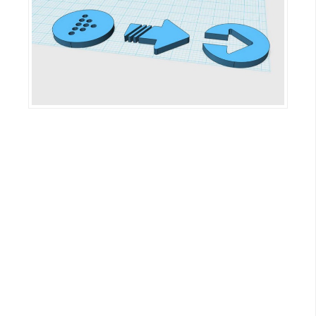
W
o
o
C
o
m
m
e
r
c
e
金
流
物
流