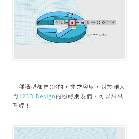
d
P
r
e
s
s
安
裝
與
設
定
三種造型都是OK的，非常容易，對於剛入
外
門
123D Design
的粉絲朋友們，可以試試
掛
看喔！
實
作
電
商