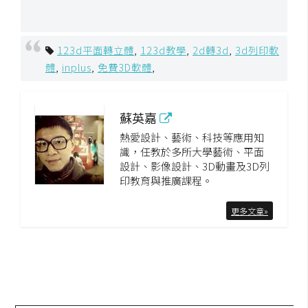
空
間
123d平面轉立體
,
123d教學
,
2d轉3d
,
3d列印軟
體
,
inplus
,
免費3D軟體
,
網
頁
蘇英嘉
設
計
熱愛設計、藝術、科技等應用知
識，任教於多所大學藝術、平面
設計、影像設計、3D動畫及3D列
前
印教育與推廣課程。
端
更多文章»
H
T
M
L
/
C