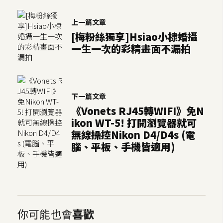
S
S
上一篇文章
[梅粉絲獨享]Hsiao小棣婚攝
一生一次的彩精畫面不漏拍
J
a
v
a
下一篇文章
S
《Vonets RJ45轉WIFI》免N
c
ikon WT-5! 打開瀏覽器就可
r
無線操控Nikon D4/D4s (電
i
腦、平板、手機皆適用)
p
t
U
I
你可能也會
喜歡
/