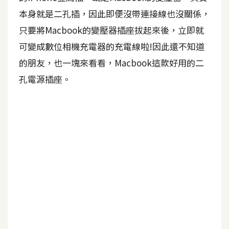
b
e
本身就是二孔插，因此即便沒帶連接線也沒關係，
只要將Macbook的變壓器插座拔起來後，立即就
P
可變成數位相機充電器的充電線啦!因此還不知道
h
的朋友，也一塊來看看，Macbook這款好用的二
o
t
孔電源插座。
o
s
h
o
p
I
l
l
u
s