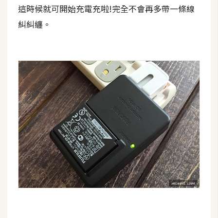
這時候就可開始充電充啦!完全不會再多帶一條線
W
糾糾纏。
o
o
C
o
m
m
e
r
c
e
金
流
物
流