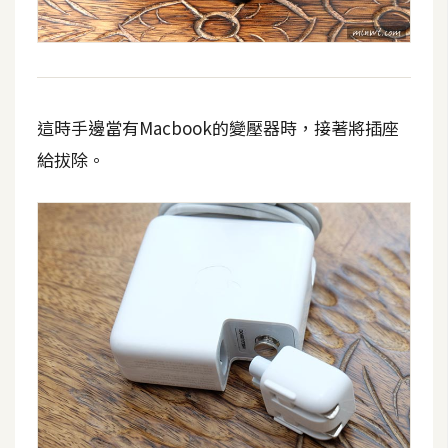
攝
影
手
機
這時手邊當有Macbook的變壓器時，接著將插座
攝
給拔除。
影
器
材
操
控
資
源
免