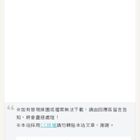
架
設
主
機
與
網
域
S
E
O
工
具
※如有發現掉圖或檔案無法下載，請由回應區留言告
知，將會盡速處理！
※本站採用
CC授權
請勿轉貼本站文章，謝謝。
免
費