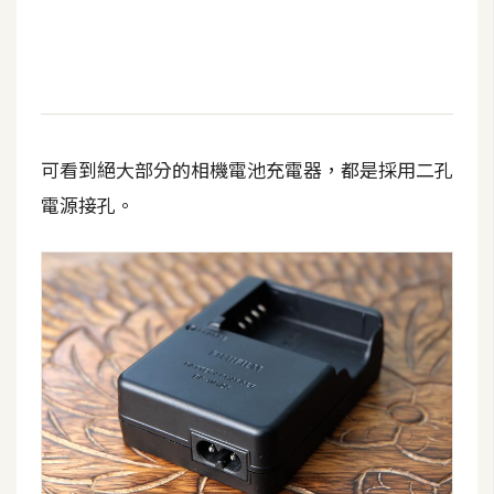
t
r
a
t
o
r
可看到絕大部分的相機電池充電器，都是採用二孔
電源接孔。
去
背
與
合
成
攝
影
商
品