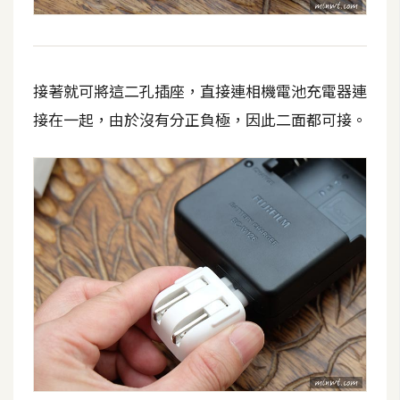
費
圖
庫
接著就可將這二孔插座，直接連相機電池充電器連
免
接在一起，由於沒有分正負極，因此二面都可接。
費
字
型
網
站
架
設
W
o
r