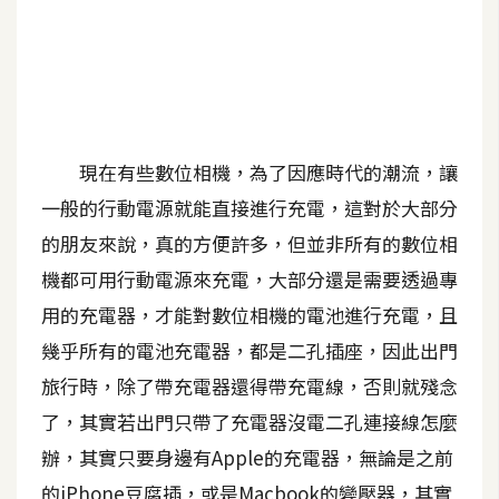
A
I
應
用
設
現在有些數位相機，為了因應時代的潮流，讓
計
一般的行動電源就能直接進行充電，這對於大部分
的朋友來說，真的方便許多，但並非所有的數位相
網
機都可用行動電源來充電，大部分還是需要透過專
站
用的充電器，才能對數位相機的電池進行充電，且
幾乎所有的電池充電器，都是二孔插座，因此出門
影
旅行時，除了帶充電器還得帶充電線，否則就殘念
像
了，其實若出門只帶了充電器沒電二孔連接線怎麼
A
辦，其實只要身邊有Apple的充電器，無論是之前
d
o
的iPhone豆腐插，或是Macbook的變壓器，其實