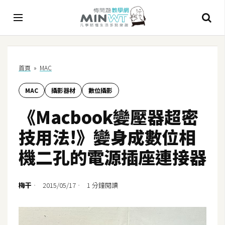
A
首頁
»
MAC
I
MAC
攝影器材
數位攝影
A
I
《Macbook變壓器超密
工
具
技用法!》變身成數位相
C
機二孔的電源插座連接器
h
a
t
梅干
2015/05/17
1 分鐘閱讀
G
P
T