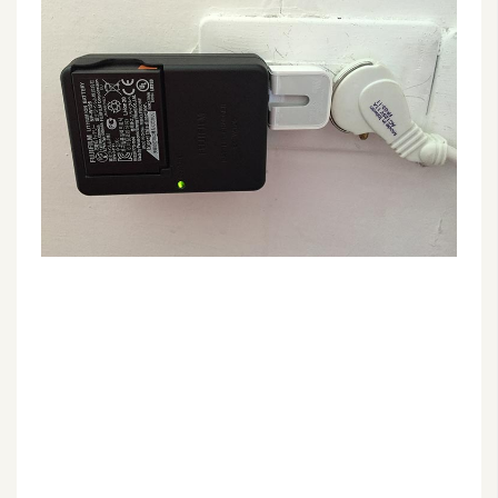
G
e
m
i
n
i
A
I
生
成
圖
片
影
片