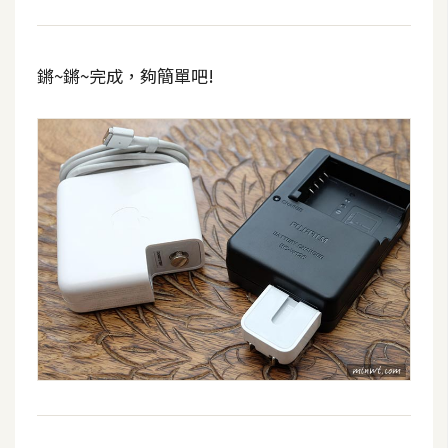
d
P
r
e
s
鏘~鏘~完成，夠簡單吧!
s
安
裝
與
設
定
外
掛
實
作
電
商