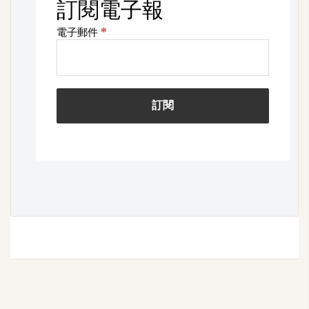
空
間
網
頁
設
計
前
端
H
T
M
L
/
C