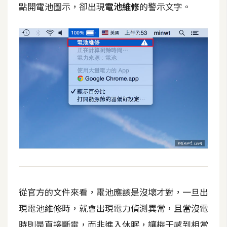
點開電池圖示，卻出現
電池維修
的警示文字。
t
r
a
t
o
r
去
背
與
合
成
攝
影
從官方的文件來看，電池應該是沒壞才對，一旦出
現電池維修時，就會出現電力偵測異常，且當沒電
商
品
時則是直接斷電，而非進入休眠，讓梅干感到相當