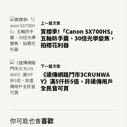
S
S
上一篇文章
賞櫻季!「Canon SX700HS」
J
五軸防手震、30倍光學變焦，
a
拍櫻花利器
v
a
S
c
下一篇文章
r
《遠傳網路門市3CRUNWA
i
Y》滿5仟折5佰，非遠傳用戶
p
全民皆可買
t
U
你可能也會
喜歡
I
/