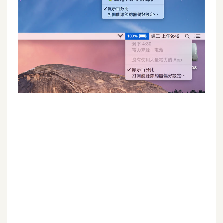
G
e
m
i
n
i
A
I
生
成
圖
片
影
片