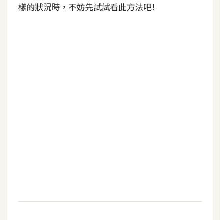
b
樣的狀況時，不妨先試試看此方法吧!
e
P
h
o
t
o
s
h
o
p
I
l
l
u
s