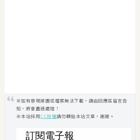
架
設
主
機
與
網
域
S
E
O
工
※如有發現掉圖或檔案無法下載，請由回應區留言告
具
知，將會盡速處理！
※本站採用
CC授權
請勿轉貼本站文章，謝謝。
免
費