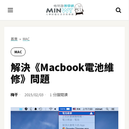
A
首頁
»
MAC
I
MAC
A
I
解決《Macbook電池維
工
具
修》問題
C
h
梅干
2015/02/03
1 分鐘閱讀
a
t
G
P
T