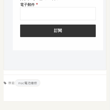
空
間
網
頁
設
計
前
端
H
標籤
mac電池維修
T
M
L
/
C