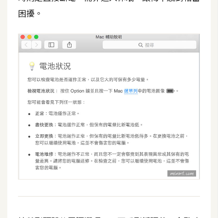
攝
困擾。
影
手
機
攝
影
器
材
操
控
資
源
免