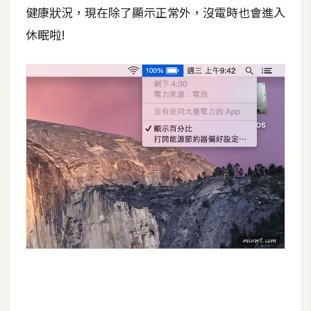
健康狀況，現在除了顯示正常外，沒電時也會進入
W
休眠啦!
o
o
C
o
m
m
e
r
c
e
金
流
物
流