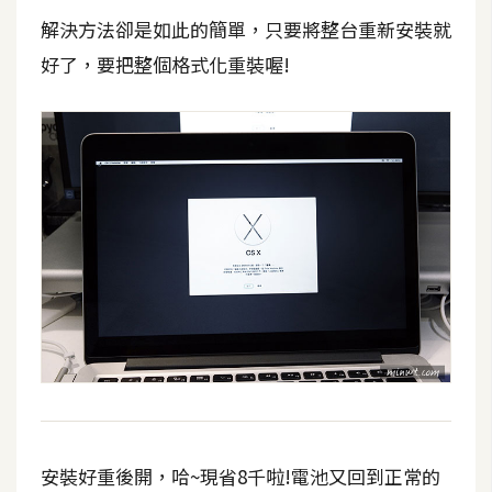
d
P
解決方法卻是如此的簡單，只要將整台重新安裝就
r
e
好了，要把整個格式化重裝喔!
s
s
安
裝
與
設
定
外
掛
實
作
電
安裝好重後開，哈~現省8千啦!電池又回到正常的
商