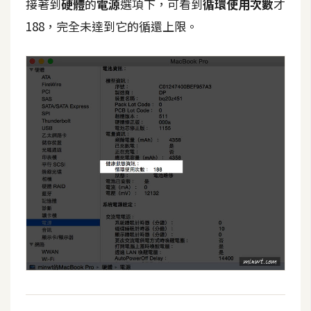
費
接著到
硬體
的
電源
選項下，可看到
循環使用次數
才
圖
188，完全未達到它的循還上限。
庫
免
費
字
型
網
站
架
設
W
o
r