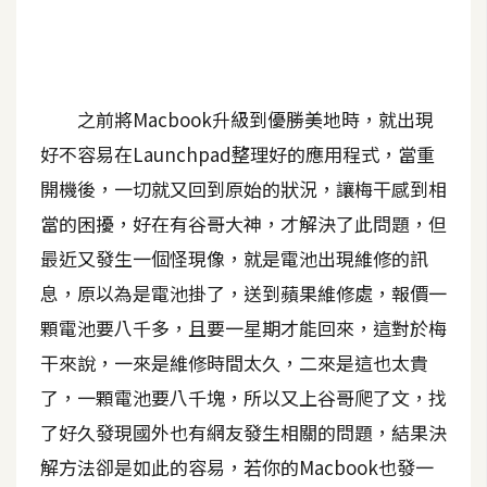
A
I
應
用
之前將Macbook升級到優勝美地時，就出現
設
好不容易在Launchpad整理好的應用程式，當重
計
開機後，一切就又回到原始的狀況，讓梅干感到相
當的困擾，好在有谷哥大神，才解決了此問題，但
網
最近又發生一個怪現像，就是電池出現維修的訊
站
息，原以為是電池掛了，送到蘋果維修處，報價一
顆電池要八千多，且要一星期才能回來，這對於梅
影
干來說，一來是維修時間太久，二來是這也太貴
像
了，一顆電池要八千塊，所以又上谷哥爬了文，找
了好久發現國外也有網友發生相關的問題，結果決
A
d
解方法卻是如此的容易，若你的Macbook也發一
o