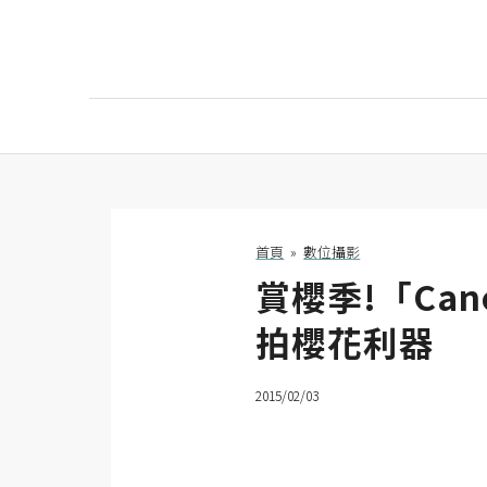
AI
AI工具
ChatGPT
首頁
»
數位攝影
賞櫻季!「Can
Gemini
拍櫻花利器
AI生成
圖片
2015/02/03
影片
AI應用