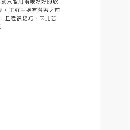
，就只能用兩眼好好的欣
亮，正好手邊有帶著之前
補捉，且還很輕巧，因此若
!