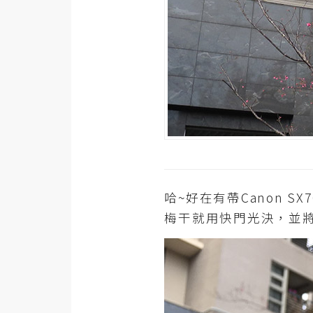
梅開發
熱門文章
全站導覽
合作提案
哈~好在有帶Canon 
梅干就用快門光決，並將