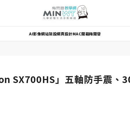
AI
影像
網站架設
網頁設計
MAC
開箱
梅開發
on SX700HS」五軸防手震、