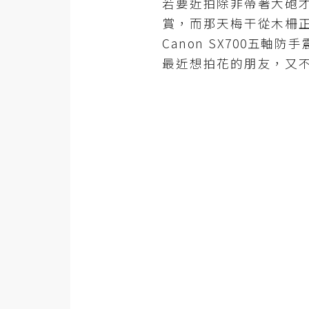
若要近拍除非帶著大砲才
金流物流
賞，而那天梅干從木柵
架設
Canon SX700五
主機與網域
最近想拍花的朋友，又不
SEO 工具
免費空間
網頁設計
前端
HTML / CSS
JavaScript
UI / UX