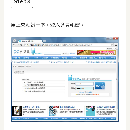
費
Step3
圖
庫
馬上來測試一下，登入會員帳密。
免
費
字
型
網
站
架
設
W
o
r