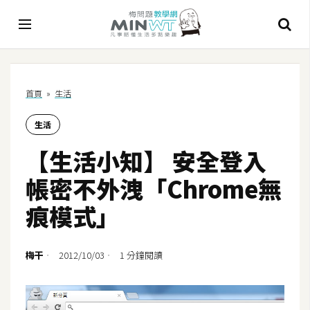
A
首頁
»
生活
I
生活
A
I
【生活小知】 安全登入
工
具
帳密不外洩「Chrome無
C
痕模式」
h
a
t
梅干
2012/10/03
1 分鐘閱讀
G
P
T