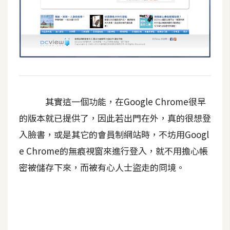
架
設
主
機
與
網
域
其實這一個功能，在Google Chrome很早
的版本就已提供了，因此若出門在外，真的很想登
S
入臉書，或是其它的會員制網站時，不坊用Googl
E
e Chrome的無痕視窗來進行登入，就不用擔心帳
O
工
密被儲存下來，而被有心人士盜走的冏境。
具
免
費