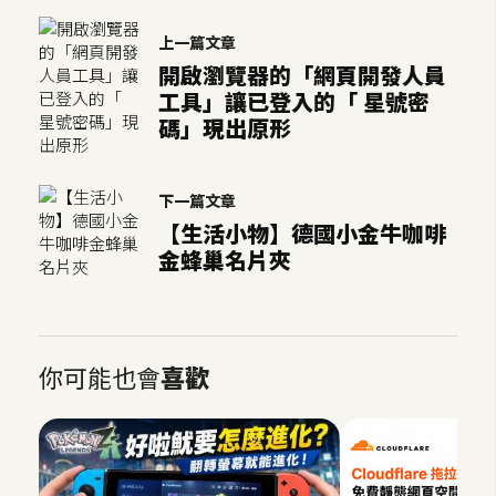
U
上一篇文章
X
開啟瀏覽器的「網頁開發人員
工具」讓已登入的「 星號密
碼」現出原形
R
W
D
下一篇文章
網
【生活小物】德國小金牛咖啡
頁
金蜂巢名片夾
後
端
P
你可能也會
喜歡
H
P
D