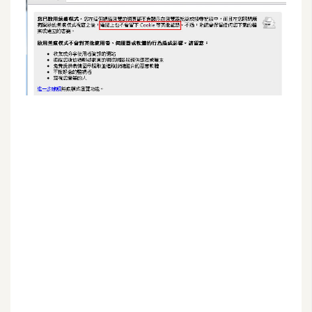
G
e
m
i
n
i
A
I
生
成
圖
片
影
片