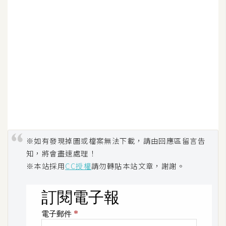
空
間
網
頁
設
計
前
端
※如有發現掉圖或檔案無法下載，請由回應區留言告
知，將會盡速處理！
H
※本站採用
CC授權
請勿轉貼本站文章，謝謝。
T
M
L
/
C