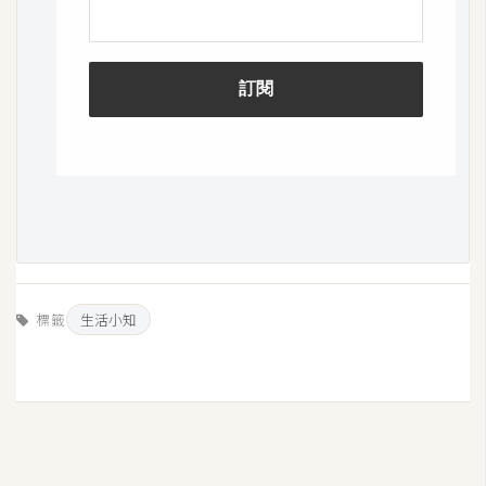
S
S
J
a
v
a
S
c
r
i
標籤
生活小知
p
t
U
I
/