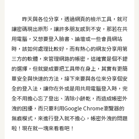
A
I
昨天與各位分享，透過網頁的檢示工具，就可
應
用
讓密碼現出原形，讓許多朋友感到不安，那若在共
用電腦，又想要登入臉書、論壇或一些會員網站
設
時，該如何處理比較好，而有熱心的網友分享用第
計
三方的軟體，來管理網路的帳密，這確實是個不錯
的選擇，但就變成要把工具帶在身上，其實有更簡
網
單安全與快速的方法，接下來要與各位來分享個安
站
全的登入法，讓你在外或是用共用電腦登入時，完
全不用擔心忘了登出、清除小餅乾，而造成帳密外
影
洩的困擾，而只要利用Google Chrome瀏覽器的
像
無痕模式，來進行登入就不擔心，帳密外洩的問題
A
啦！現在就一塊來看看吧！
d
o