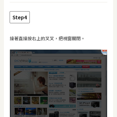
d
P
r
e
Step4
s
s
安
接著直接按右上的叉叉，把視窗關閉。
裝
與
設
定
外
掛
實
作
電
商