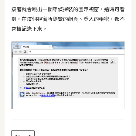
攝
接著就會跳出一個穿偵探裝的圖示視窗，這時可看
影
到，在這個視窗所瀏覽的網頁、登入的帳密，都不
會被記錄下來。
手
機
攝
影
器
材
操
控
資
源
免