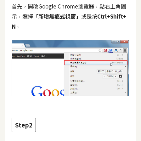
t
首先，開啟Google Chrome瀏覽器，點右上角圖
r
示，選擇
「新增無痕式視窗」
或是按
Ctrl+Shift+
a
N
。
t
o
r
去
背
與
合
成
攝
影
Step2
商
品