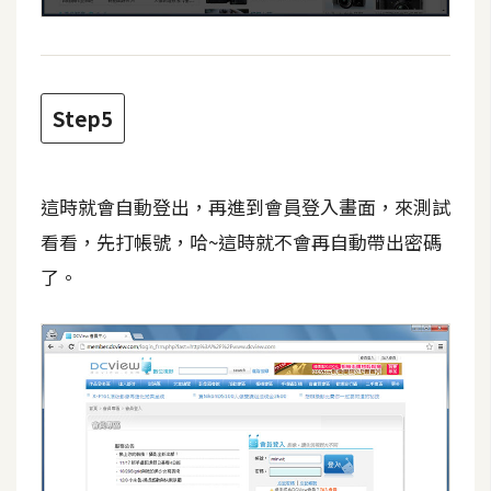
W
o
o
Step5
C
o
m
m
這時就會自動登出，再進到會員登入畫面，來測試
e
看看，先打帳號，哈~這時就不會再自動帶出密碼
r
了。
c
e
金
流
物
流