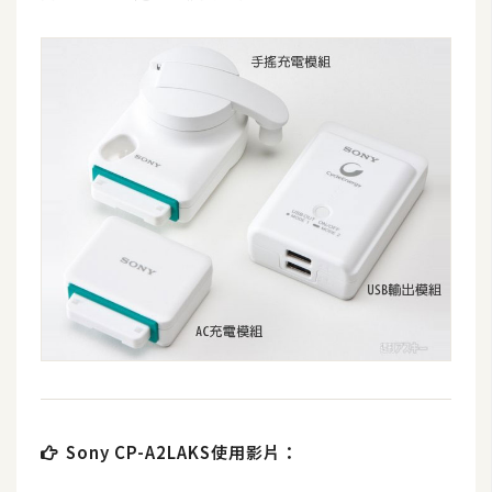
攝
影
手
機
攝
影
器
材
操
控
資
源
Sony CP-A2LAKS使用影片：
免