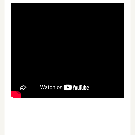
費
圖
庫
免
費
字
型
網
站
架
設
W
o
r