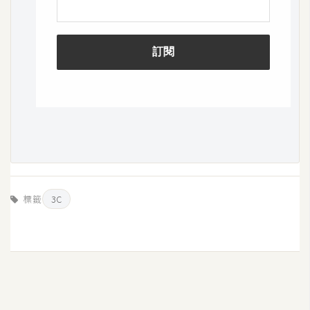
W
o
o
C
o
m
m
e
r
c
e
標籤
3C
金
流
物
流