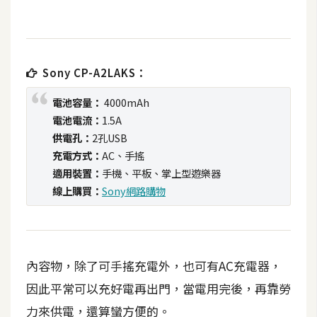
t
r
a
t
Sony CP-A2LAKS：
o
r
電池容量：
4000mAh
電池電流：
1.5A
供電孔：
2孔USB
去
充電方式：
AC、手搖
背
適用裝置：
手機、平板、掌上型遊樂器
與
線上購買：
Sony網路購物
合
成
攝
影
內容物，除了可手搖充電外，也可有AC充電器，
因此平常可以充好電再出門，當電用完後，再靠勞
商
品
力來供電，還算蠻方便的。