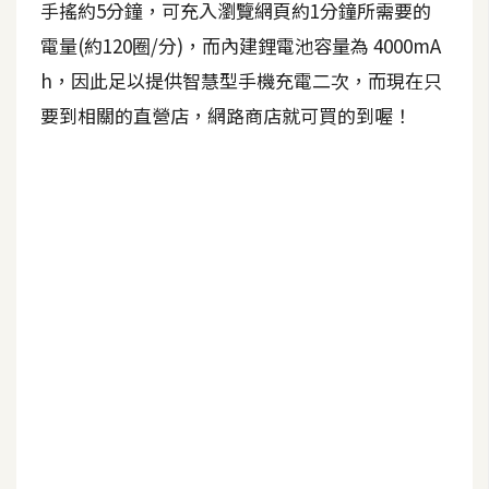
手搖約5分鐘，可充入瀏覽網頁約1分鐘所需要的
b
e
電量(約120圈/分)，而內建鋰電池容量為 4000mA
h，因此足以提供智慧型手機充電二次，而現在只
P
h
要到相關的直營店，網路商店就可買的到喔！
o
t
o
s
h
o
p
I
l
l
u
s