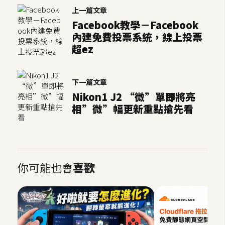
架
上一篇文章
設
Facebook教學－Facebook
內建免費投票系統，線上投票
主
超ez
機
與
網
下一篇文章
域
Nikon1 J2 “微”單即將亮
相”微”幅更新重點搶先看
S
E
O
工
你可能也會
喜歡
具
免
費