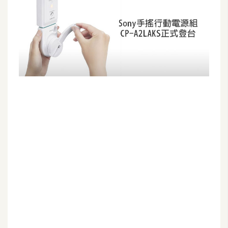
G
e
m
i
n
i
A
I
生
成
圖
片
影
片