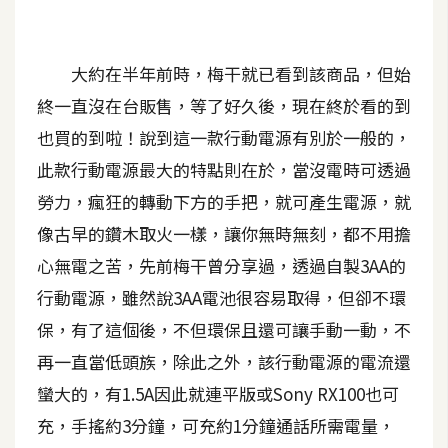
A
I
應
大約在半年前時，梅干就已看到該商品，但始
用
終一直沒在台販售，等了好久後，現在終於看的到
設
也買的到啦！說到這一款行動電源有別於一般的，
計
此款行動電源最大的特點則在於，當沒電時可透過
勞力，瘋狂的轉動下方的手把，就可產生電源，就
網
像古早的鑽木取火一樣，讓你無時無刻，都不用擔
站
心無電之苦，先前梅干曾分享過，透過自製3AA的
行動電源，雖然說3AA電池很容易取得，但卻不環
影
保，有了這個後，不但環保且還可讓手動一動，不
像
再一直當低頭族，除此之外，該行動電源的電流還
蠻大的，有1.5A因此就連平版或Sony RX100也可
A
充，手搖約3分鐘，可充約1分鐘通話所需電量，
d
o