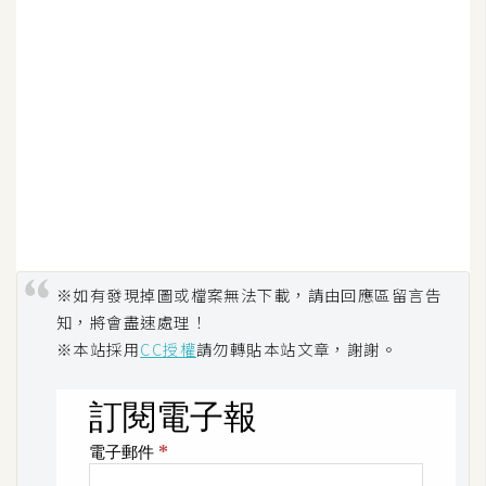
d
P
r
e
s
s
安
裝
與
設
定
※如有發現掉圖或檔案無法下載，請由回應區留言告
知，將會盡速處理！
外
※本站採用
CC授權
請勿轉貼本站文章，謝謝。
掛
實
作
電
商