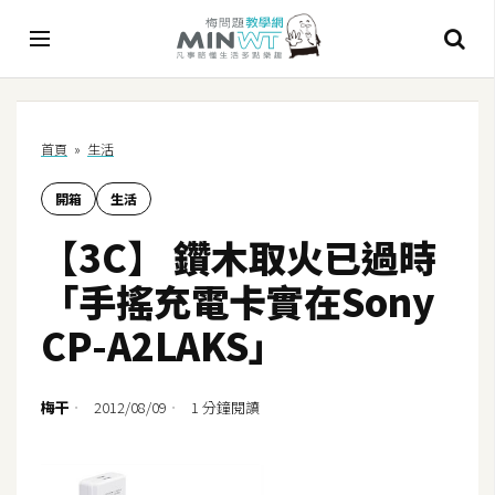
A
首頁
»
生活
I
開箱
生活
A
I
【3C】 鑽木取火已過時
工
具
「手搖充電卡實在Sony
C
CP-A2LAKS」
h
a
t
梅干
2012/08/09
1 分鐘閱讀
G
P
T