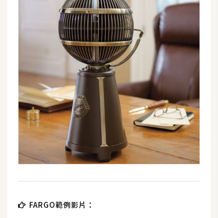
d
P
r
e
s
s
安
裝
與
設
定
外
掛
實
作
電
FARGO範例影片：
商