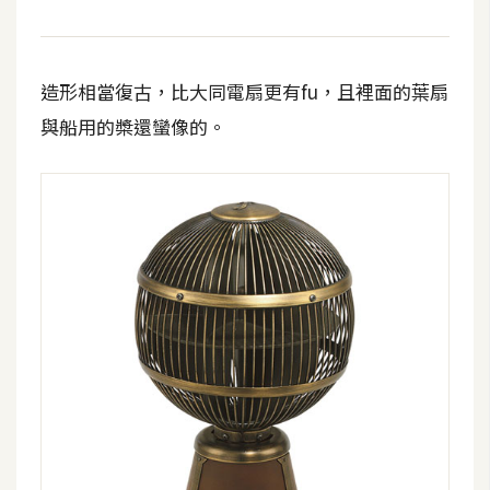
t
r
a
造形相當復古，比大同電扇更有fu，且裡面的葉扇
t
o
與船用的槳還蠻像的。
r
去
背
與
合
成
攝
影
商
品