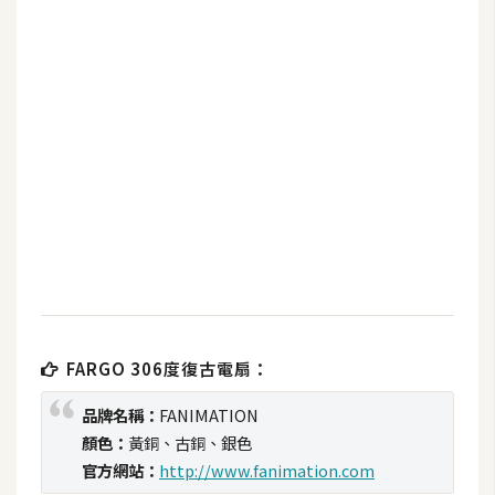
b
e
P
h
o
t
o
s
h
o
p
FARGO 306度復古電扇：
I
l
品牌名稱：
FANIMATION
l
顏色：
黃銅、古銅、銀色
u
官方網站：
http://www.fanimation.com
s