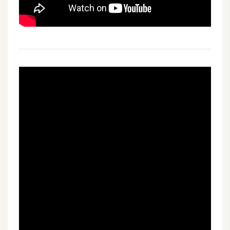
架
設
主
機
與
網
域
S
E
O
工
具
免
費