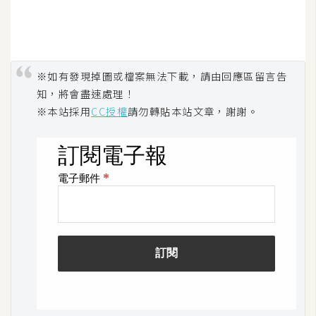
S
S
※如有發現掉圖或檔案無法下載，請由回應區留言告
J
知，將會盡速處理！
a
※本站採用
CC授權
請勿轉貼本站文章，謝謝。
v
a
S
c
r
i
p
t
U
I
/