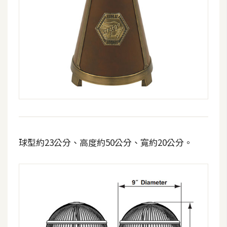
攝
影
手
機
攝
影
器
材
球型約23公分、高度約50公分、寬約20公分。
操
控
資
源
免