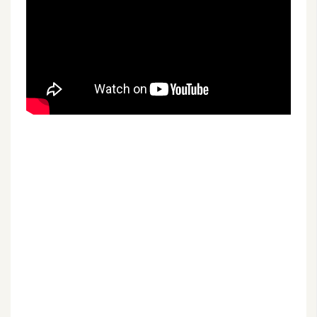
空
間
網
頁
設
計
前
端
H
T
M
L
/
C