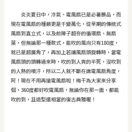
A
炎炎夏日中，冷氣、電風扇已是必暑勝品，而
I
應
現在電風扇的種類更是千變萬化，從早期的傳統式
用
風扇到直立式，以及前陣子超夯的循環扇、無扇
設
葉，但無論那一種款式，能吹的風向只有180度，
計
就已是超廣角了，再加上若讓風扇頭旋轉時，當電
風扇頭的頭轉過來時，吹的到人爽的半死，沒吹到
網
的人熱的噴汗，所以二人就不斷在譙電風扇角度，
站
阿！現在不用再搶電風扇啦！梅干為大家來分享
個，360度都好吹電風扇，無論你在那一面，都能
影
吹的到，且造型還相當的復古典雅喔！
像
A
d
o