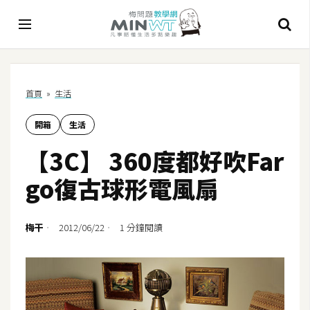
A
首頁
»
生活
I
開箱
生活
A
I
【3C】 360度都好吹Far
工
具
go復古球形電風扇
C
h
梅干
2012/06/22
1 分鐘閱讀
a
t
G
P
T