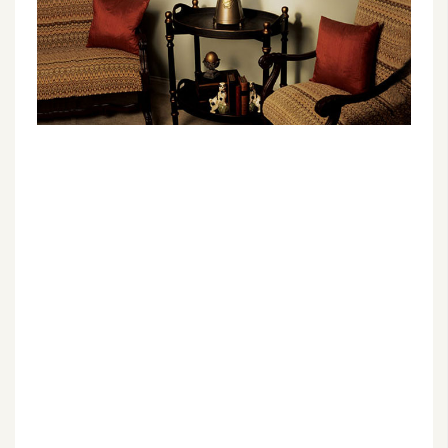
G
e
m
i
n
i
A
I
生
成
圖
片
影
片