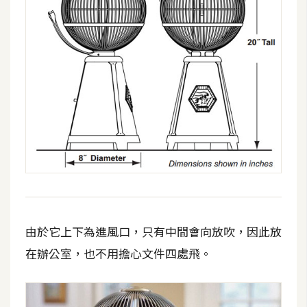
費
圖
庫
免
費
字
型
網
站
架
由於它上下為進風口，只有中間會向放吹，因此放
設
在辦公室，也不用擔心文件四處飛。
W
o
r