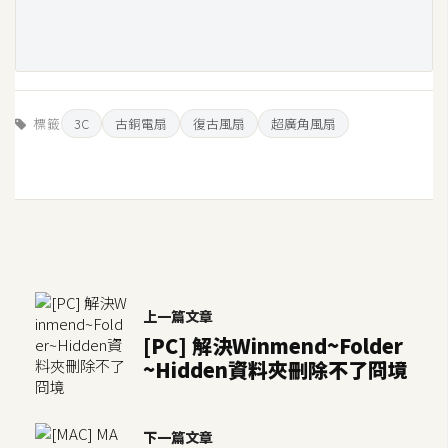
U
X
R
標籤
3C
古銅電扇
復古風扇
超廣角風扇
W
D
網
頁
後
端
上一篇文章
P
[PC] 解決Winmend~Folder
H
~Hidden資料夾刪除不了冏境
P
下一篇文章
D