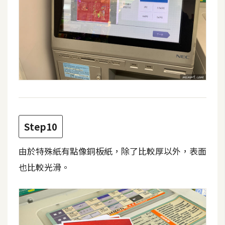
示
免
費
版
型
M
Step10
A
C
由於特殊紙有點像銅板紙，除了比較厚以外，表面
也比較光滑。
開
箱
梅