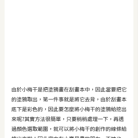
b
e
P
h
o
t
o
s
h
o
p
由於小梅干是把塗鴉畫在刮畫本中，因此當要把它
的塗鴉取出，第一件事就是將它去背，由於刮畫本
I
底下是彩色的，因此要怎麼將小梅干的塗鴉給挖出
l
來呢?其實方法很簡單，只要稍稍處理一下，再透
l
u
過顏色選取範圍，就可以將小梅干的創作的線條給
s