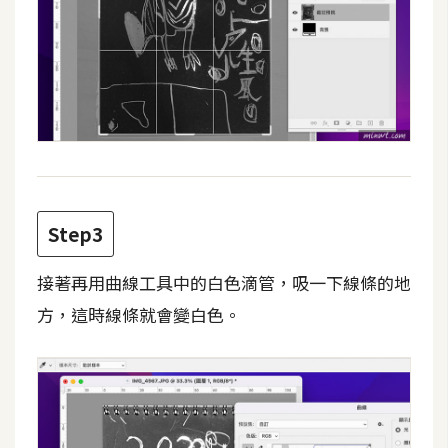
費
圖
庫
免
費
字
型
Step3
網
接著再用曲線工具中的白色滴管，吸一下線條的地
站
方，這時線條就會變白色。
架
設
W
o
r