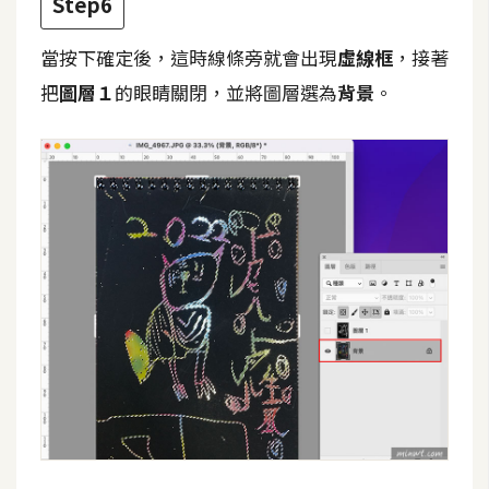
Step6
空
間
當按下確定後，這時線條旁就會出現
虛線框
，接著
把
圖層１
的眼睛關閉，並將圖層選為
背景
。
網
頁
設
計
前
端
H
T
M
L
/
C