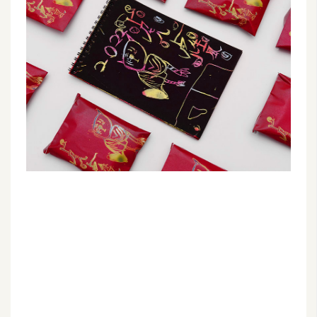
G
e
m
i
n
i
A
I
生
成
圖
片
影
片