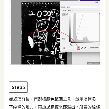
W
o
o
C
o
m
m
e
r
c
e
金
Step5
流
物
都處理好後，再選擇
顏色範圍
工具，並用滴管吸一
流
下線條的地方，再透過朦朧來篩選出，所要的線條