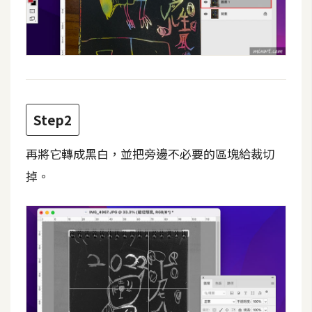
攝
影
手
機
攝
Step2
影
再將它轉成黑白，並把旁邊不必要的區塊給裁切
器
掉。
材
操
控
資
源
免