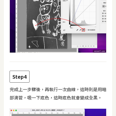
d
P
r
e
s
s
安
裝
與
設
定
Step4
外
掛
完成上一步驟後，再執行一次曲線，這時則是用暗
實
部滴管，吸一下底色，這時底色就會變成全黑。
作
電
商