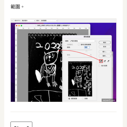
架
範圍。
設
主
機
與
網
域
S
E
O
工
具
免
費