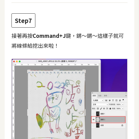
S
S
Step7
J
接著再按
Command+J
鍵，鏘～鏘～這樣子就可
a
將線條給挖出來啦！
v
a
S
c
r
i
p
t
U
I
/