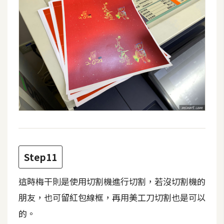
開
發
熱
門
文
章
全
站
Step11
導
覽
這時梅干則是使用切割機進行切割，若沒切割機的
朋友，也可留紅包線框，再用美工刀切割也是可以
合
的。