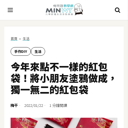
A
首頁
»
生活
I
手作DIY
生活
A
I
今年來點不一樣的紅包
工
具
袋！將小朋友塗鴉做成，
C
獨一無二的紅包袋
h
a
t
梅干
2022/01/22
1 分鐘閱讀
G
P
T