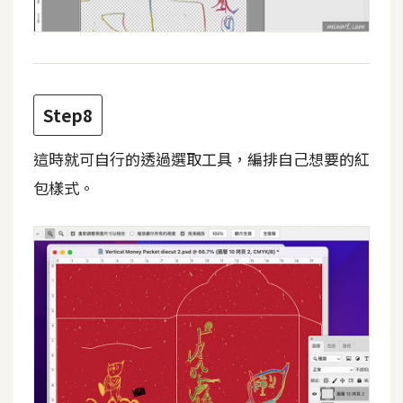
U
X
R
Step8
W
D
這時就可自行的透過選取工具，編排自己想要的紅
網
包樣式。
頁
後
端
P
H
P
D