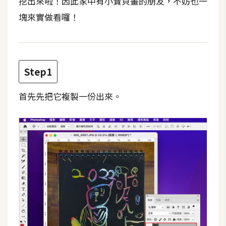
挖出來啦！因此家中有小寶貝畫的朋友，不妨也一
t
塊來實做看囉！
r
a
t
o
r
Step1
首先先把它複製一份出來。
去
背
與
合
成
攝
影
商
品