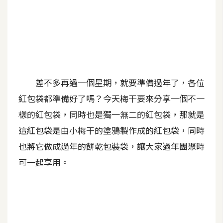
A
I
應
用
設
計
差不多再過一個星期，就要準備過年了，各位
紅包袋都準備好了嗎？今天梅干要來分享一個不一
樣的紅包袋，同時也是獨一無二的紅包袋，那就是
網
站
這紅包袋是由小梅干的塗鴉製作成的紅包袋，同時
也將它做成過年的餅乾包裝袋，讓大家過年團聚時
可一起享用。
影
像
A
d
o