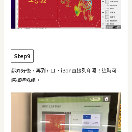
o
c
k
e
r
伺
Step9
服
器
都弄好後，再到7-11，iBon直接列印囉！這時可
設
選擇特殊紙。
定
資
源
免
費
圖