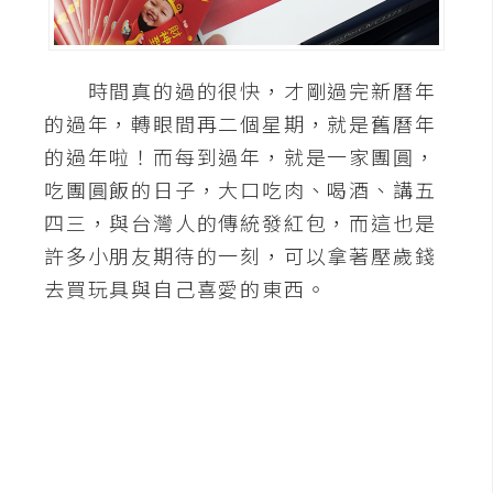
A
I
應
時間真的過的很快，才剛過完新曆年
用
的過年，轉眼間再二個星期，就是舊曆年
設
的過年啦！而每到過年，就是一家團圓，
計
吃團圓飯的日子，大口吃肉、喝酒、講五
四三，與台灣人的傳統發紅包，而這也是
網
許多小朋友期待的一刻，可以拿著壓歲錢
站
去買玩具與自己喜愛的東西。
影
像
A
d
o