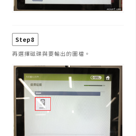
U
X
R
Step8
W
D
再選擇磁碟與要輸出的圖檔。
網
頁
後
端
P
H
P
D