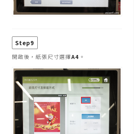
o
c
k
e
r
Step9
伺
開啟後，紙張尺寸選擇
A4
。
服
器
設
定
資
源
免
費
圖