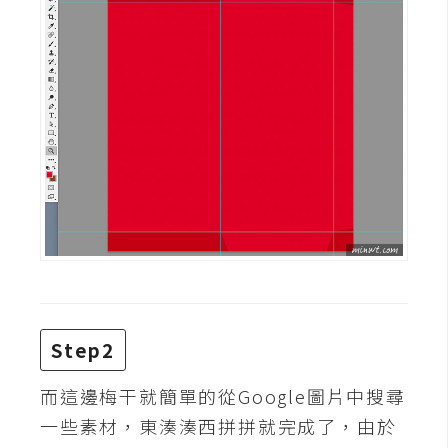
攝
影
手
機
攝
影
器
材
操
控
Step2
資
源
而這邊梅干就簡單的從Google圖片中搜尋
一些素材，東湊湊西拼拼就完成了，由於
免