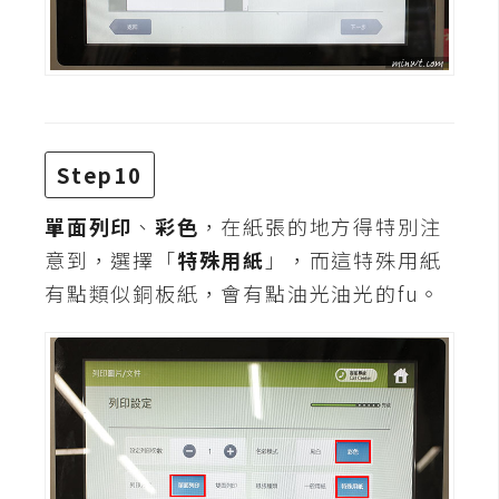
示
免
費
版
型
Step10
單面列印
、
彩色
，在紙張的地方得特別注
M
意到，選擇「
特殊用紙
」，而這特殊用紙
A
有點類似銅板紙，會有點油光油光的fu。
C
開
箱
梅