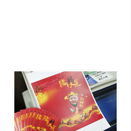
G
e
m
i
n
i
A
I
生
成
圖
片
影
片