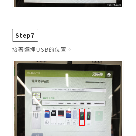
S
S
J
Step7
a
接著選擇USB的位置。
v
a
S
c
r
i
p
t
U
I
/