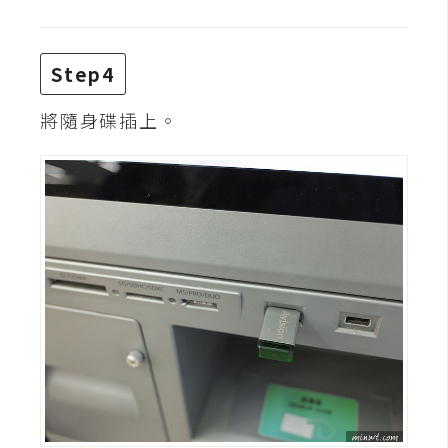
W
o
Step4
o
C
將隨身碟插上。
o
m
m
e
r
c
e
金
流
物
流