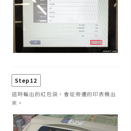
作
提
案
Step12
這時輸出的紅包袋，會從旁邊的印表機出
來。