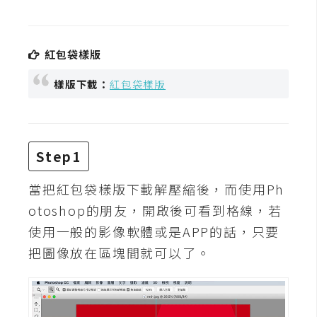
t
r
a
紅包袋樣版
t
o
樣版下載：
紅包袋樣版
r
去
Step1
背
與
當把紅包袋樣版下載解壓縮後，而使用Ph
合
otoshop的朋友，開啟後可看到格線，若
成
使用一般的影像軟體或是APP的話，只要
攝
影
把圖像放在區塊間就可以了。
商
品