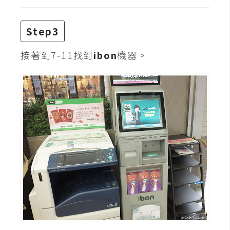
d
P
r
e
Step3
s
s
接著到7-11找到
ibon
機器。
安
裝
與
設
定
外
掛
實
作
電
商