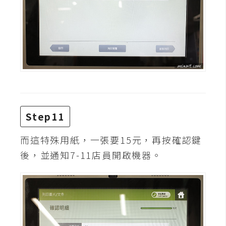
開
發
熱
門
文
章
Step11
全
而這特殊用紙，一張要15元，再按確認鍵
站
後，並通知7-11店員開啟機器。
導
覽
合