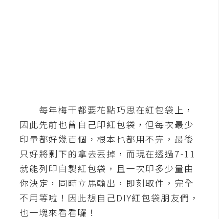
b
e
P
h
o
t
o
s
每年梅干都要花點巧思在紅包袋上，
h
o
因此先前也曾自己印紅包袋，但每次最少
p
印量都好幾百個，根本也都用不完，最後
只好將剩下的拿去丟掉，而現在透過7-11
I
就能列印自製紅包袋，且一次印多少量由
l
你決定，同時立馬輸出，即刻取件，完全
l
不用等啦！因此想自己DIY紅包袋朋友們，
u
也一塊來看看囉！
s