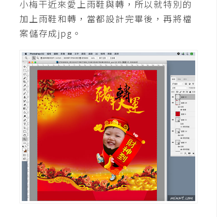
費
小梅干近來愛上雨鞋與轉，所以就特別的
圖
加上雨鞋和轉，當都設計完畢後，再將檔
庫
案儲存成jpg。
免
費
字
型
網
站
架
設
W
o
r