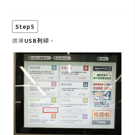
架
設
主
Step5
機
與
選擇
USB列印
。
網
域
S
E
O
工
具
免
費