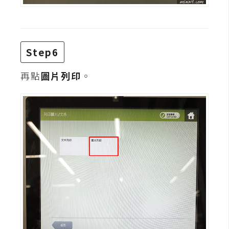
空
間
Step6
網
頁
再點
圖片列印
。
設
計
前
端
H
T
M
L
/
C