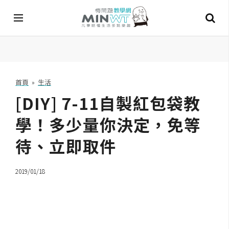
A
I
首頁
»
生活
[DIY] 7-11自製紅包袋教
A
I
工
學！多少量你決定，免等
具
待、立即取件
C
h
2019/01/18
a
t
G
P
T