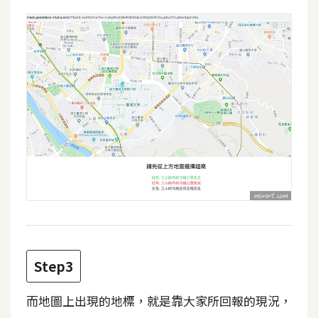
費
圖
庫
免
費
字
型
網
站
架
設
Step3
W
o
而地圖上出現的地標，就是靠大家所回報的現況，
r