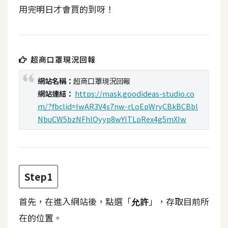
t
用完明日才會買的到呀！
r
a
t
o
超商口罩現況回報
r
網站名稱：
超商口罩現況回報
網站連結：
https://mask.goodideas-studio.co
去
m/?fbclid=IwAR3V4s7nw-rLoEpWryCBkBCBbl
背
NbuCW5bzNFhlOyyp8wYlTLpRex4g5mXIw
與
合
成
攝
Step1
影
首先，在進入網站後，點選「
允許
」，存取目前所
商
在的位置。
品