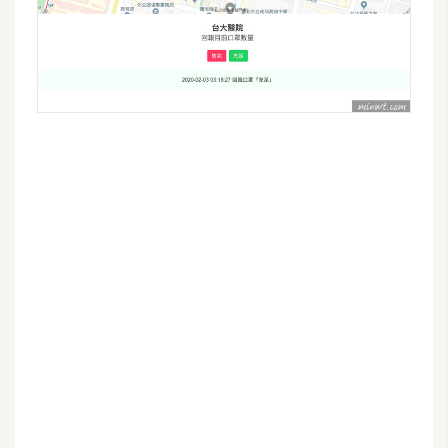
架
設
主
機
與
網
域
S
E
O
工
具
免
費