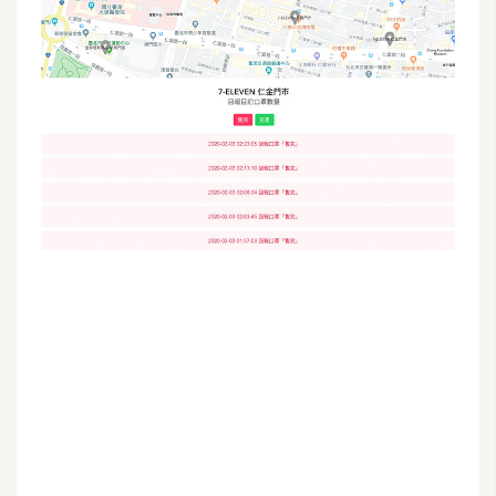
G
e
m
i
n
i
A
I
生
成
圖
片
影
片