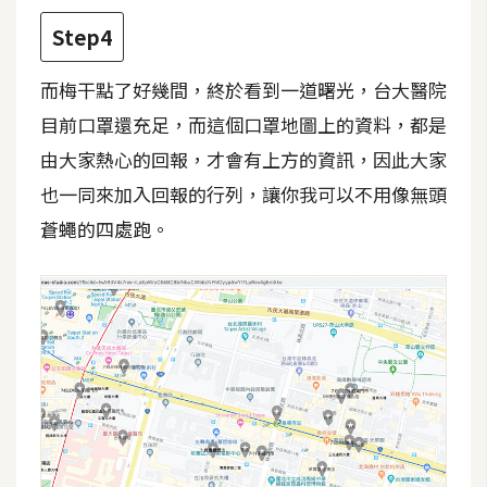
Step4
W
o
而梅干點了好幾間，終於看到一道曙光，台大醫院
o
C
目前口罩還充足，而這個口罩地圖上的資料，都是
o
由大家熱心的回報，才會有上方的資訊，因此大家
m
也一同來加入回報的行列，讓你我可以不用像無頭
m
e
蒼蠅的四處跑。
r
c
e
金
流
物
流