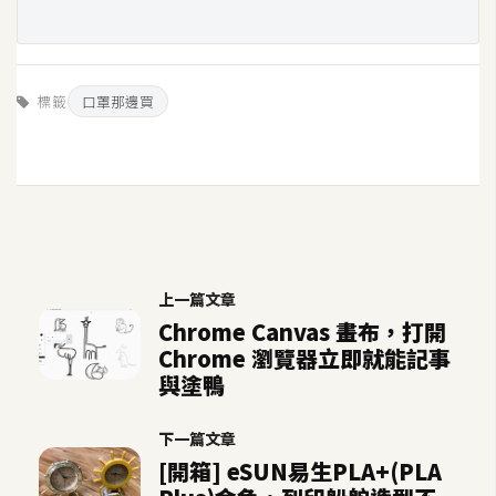
S
S
標籤
口罩那邊買
J
a
v
a
S
c
r
上一篇文章
i
Chrome Canvas 畫布，打開
p
Chrome 瀏覽器立即就能記事
t
與塗鴨
U
下一篇文章
I
[開箱] eSUN易生PLA+(PLA
/