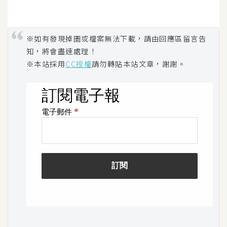
空
間
※如有發現掉圖或檔案無法下載，請由回應區留言告
知，將會盡速處理！
網
※本站採用
CC授權
請勿轉貼本站文章，謝謝。
頁
設
計
前
端
H
T
M
L
/
C