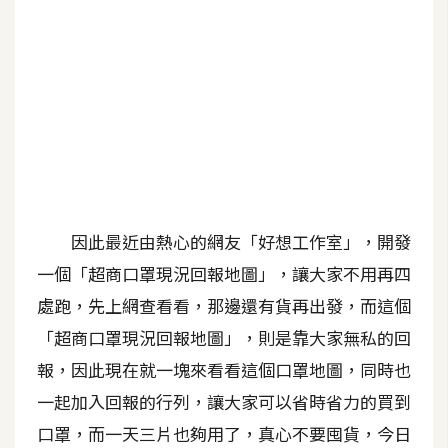
b
e
P
h
o
t
o
s
h
因此最近由熱心的網友「好想工作室」，開發
o
一個「超商口罩現況回報地圖」，讓大家不用再四
p
處跑，先上網查看看，那邊還有貨再出發，而這個
「超商口罩現況回報地圖」，則是靠大家無私的回
I
l
報，因此現在就一塊來看看這個口罩地圖，同時也
l
一起加入回報的行列，讓大家可以省時省力的買到
u
口罩，而一天三片也夠用了，真心不要囤貨，今日
s