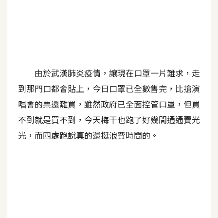
A
I
應
用
設
由於武漢肺炎疫情，讓現在口罩一片難求，走
計
到那門口都會貼上，今日口罩已全數售完，比搶演
唱會的票還難買，雖然政府已全面控管口罩，但買
網
不到就是買不到，今天梅干也跑了好幾間通通賣光
站
光，而四處跑說真的還挺浪費時間的。
影
像
A
d
o