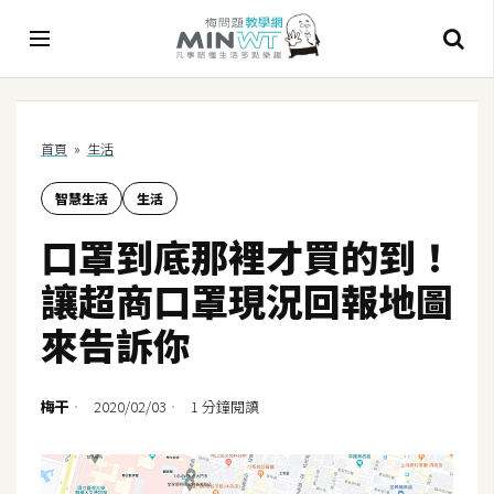
A
首頁
»
生活
I
智慧生活
生活
A
I
口罩到底那裡才買的到！
工
具
讓超商口罩現況回報地圖
C
來告訴你
h
a
t
梅干
2020/02/03
1 分鐘閱讀
G
P
T