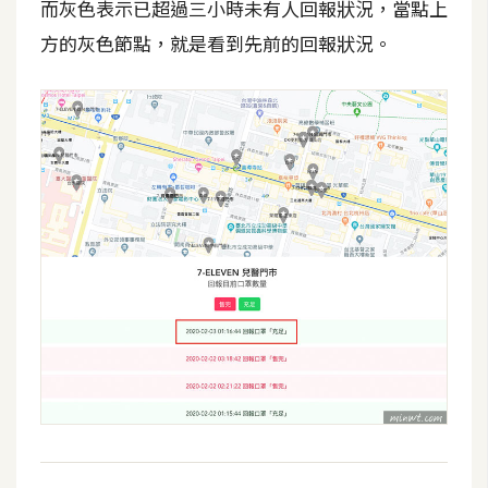
d
而灰色表示已超過三小時未有人回報狀況，當點上
P
r
方的灰色節點，就是看到先前的回報狀況。
e
s
s
安
裝
與
設
定
外
掛
實
作
電
商