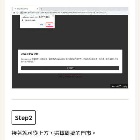
攝
影
手
機
攝
影
器
材
操
控
資
源
Step2
接著就可從上方，選擇周遭的門市。
免