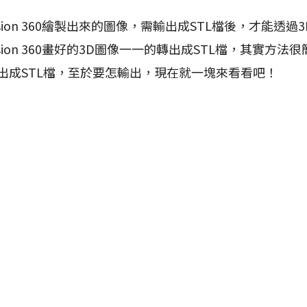
on 360繪製出來的圖像，需輸出成STL檔後，才能透過
sion 360畫好的3D圖像一一的轉出成STL檔，其實方法
出成STL檔，至於要怎輸出，現在就一塊來看看吧！