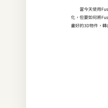
器材操控
當今天使用Fusi
資源
化，但要如何將Fu
免費圖庫
畫好的3D物件，轉
免費字型
網站架設
WordPress
安裝與設定
外掛實作
電商
WooCommerce