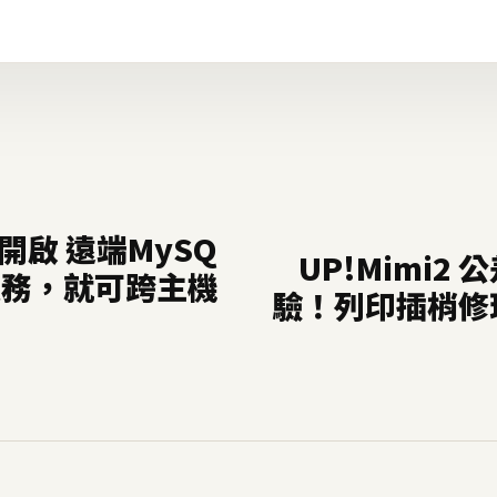
l 開啟 遠端MySQ
UP!Mimi2
服務，就可跨主機
驗！列印插梢修