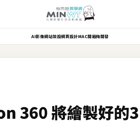
AI
影像
網站架設
網頁設計
MAC
開箱
梅開發
sion 360 將繪製好