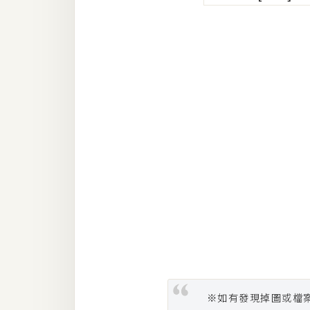
梅開發
熱門文章
全站導覽
合作提案
※如有發現掉圖或檔