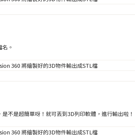
檔名。
，是不是超簡單呀！就可丟到3D列印軟體，進行輸出啦！