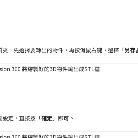
料夾，先選擇要轉出的物件，再按滑鼠右鍵，選擇「
另存為
麼設定，直接按「
確定
」即可。