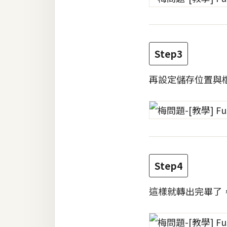
RWD 網頁
後端
PHP
Step3
Docker
再設定儲存位置與
伺服器設定
資源
免費圖示
免費版型
Step4
MAC
這樣就轉出完畢了
開箱