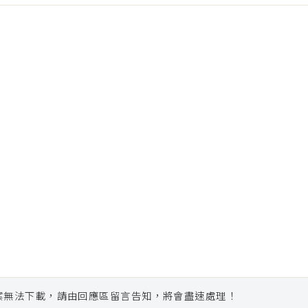
案無法下載，請由回應區留言告知，將會盡速處理！