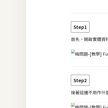
金流物流
架設
主機與網域
Step1
SEO 工具
首先，開啟實體資
免費空間
網頁設計
前端
HTML / CSS
Step2
JavaScript
接著這邊不用作什
UI / UX