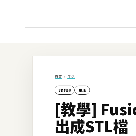
AI
AI工具
ChatGPT
首頁
»
生活
Gemini
3D列印
生活
AI生成
[教學] Fu
圖片
影片
出成STL檔
AI應用