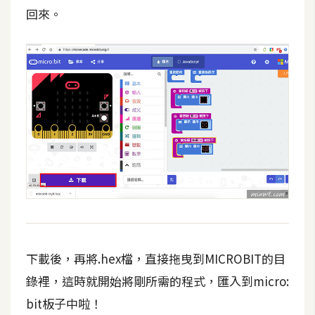
作
回來。
提
案
下載後，再將.hex檔，直接拖曳到MICROBIT的目
錄裡，這時就開始將剛所需的程式，匯入到micro:
bit板子中啦！