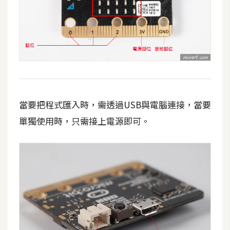
W
o
o
C
o
m
m
當要把程式匯入時，需透過USB與電腦連接，當要
e
r
單獨使用時，只需接上電源即可。
c
e
金
流
物
流