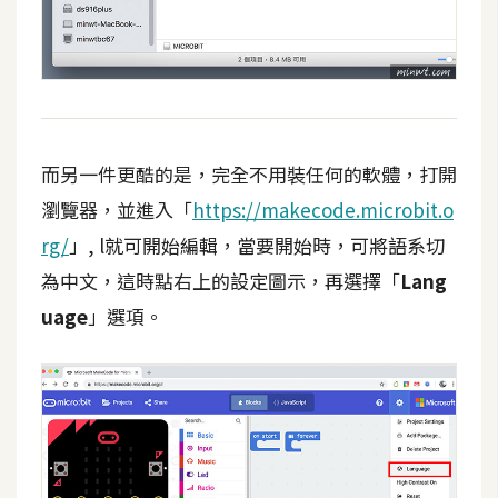
S
S
J
a
而另一件更酷的是，完全不用裝任何的軟體，打開
v
a
瀏覽器，並進入「
https://makecode.microbit.o
S
rg/
」, l就可開始編輯，當要開始時，可將語系切
c
為中文，這時點右上的設定圖示，再選擇「
Lang
r
i
uage
」選項。
p
t
U
I
/