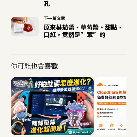
孔
下一篇文章
原來蕃茄醬、草莓醬、甜點、
口紅，竟然是”葷”的
你可能也會
喜歡