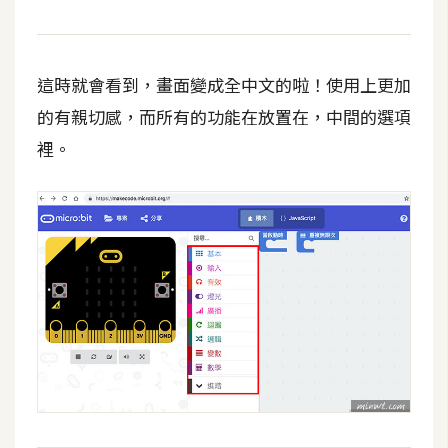
o
c
k
這時就會看到，畫面變成全中文的啦！使用上更加
e
r
的有親切感，而所有的功能在放置在，中間的選項
裡。
伺
服
器
設
定
資
源
免
費
圖