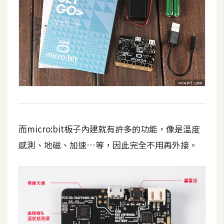
費
圖
庫
免
費
字
型
而micro:bit板子內建就有許多的功能，像是溫度
網
感測、地磁、加速…等，因此完全不用再外接。
站
架
設
W
o
r