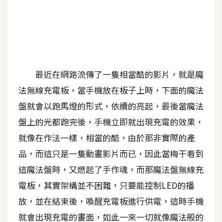
A
I
應
用
設
最近在網路流傳了一隻相當酷的影片，就是魔
計
法無線充電板，當手機放在板子上時，下面的魔法
盤就會以跑馬燈的形式，依續的亮起，最後當魔法
網
盤上的光都跑完後，手機立即就出現充電的效果，
站
就像在作法一樣，相當的酷，由於那非實際的產
品，而這只是一隻動畫影片而已，因此當梅干看到
影
這魔法盤時，又燃起了手作魂，而那魔法盤無線充
像
電板，其實架構並不困難，只要能控制LED的播
放，並在結束後，喚醒充電板進行供電，這時手機
A
d
就會出現充電的畫面，如此一來一切就像魔法般的
o