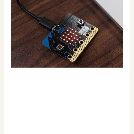
G
e
m
i
n
i
A
I
生
成
圖
片
影
片