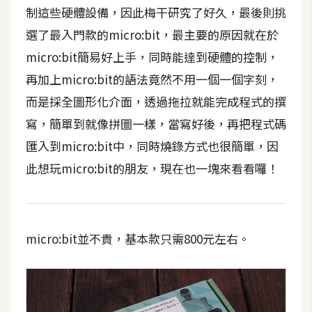
t
制這些硬體設備，因此梅干研究了好久，最後則挑
r
選了最入門款的micro:bit，最主要的原因就在於
a
micro:bit簡易好上手，同時能達到硬體的控制，
t
o
再加上micro:bit的語法竟然不用一個一個字刻，
r
而是採全圖形化介面，透過拖拉就能完成程式的撰
寫，簡單到就像拼圖一樣，當寫好後，再把程式碼
去
匯入到micro:bit中，同時燒錄方式也很簡單，因
背
此想玩micro:bit的朋友，現在也一塊來看看囉！
與
合
成
攝
micro:bit並不貴，基本款只需800元左右。
影
商
品