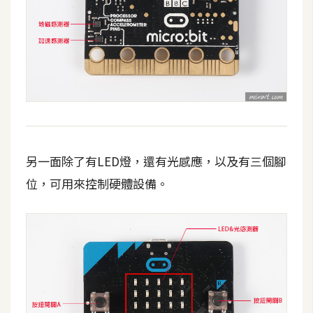
d
P
r
e
s
s
安
裝
與
設
另一面除了有LED燈，還有光感應，以及有三個腳
定
位，可用來控制硬體設備。
外
掛
實
作
電
商