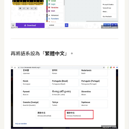
U
X
R
W
D
再將語系設為「
繁體中文
」。
網
頁
後
端
P
H
P
D