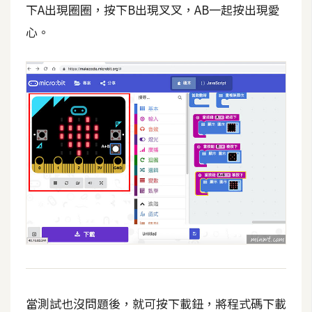
下A出現圈圈，按下B出現叉叉，AB一起按出現愛
開
心。
發
熱
門
文
章
全
站
導
覽
合
當測試也沒問題後，就可按下載鈕，將程式碼下載