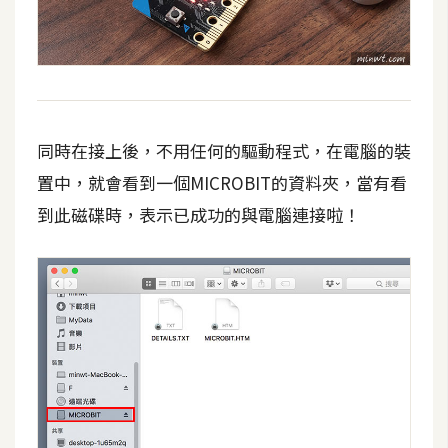
空
間
網
頁
同時在接上後，不用任何的驅動程式，在電腦的裝
設
置中，就會看到一個MICROBIT的資料夾，當有看
計
到此磁碟時，表示已成功的與電腦連接啦！
前
端
H
T
M
L
/
C