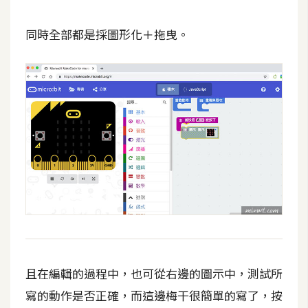
示
同時全部都是採圖形化＋拖曳。
免
費
版
型
M
A
C
開
箱
且在編輯的過程中，也可從右邊的圖示中，測試所
寫的動作是否正確，而這邊梅干很簡單的寫了，按
梅