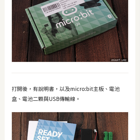
攝
影
手
機
攝
影
器
材
打開後，有說明書，以及micro:bit主板、電池
操
盒、電池二顆與USB傳輸線。
控
資
源
免