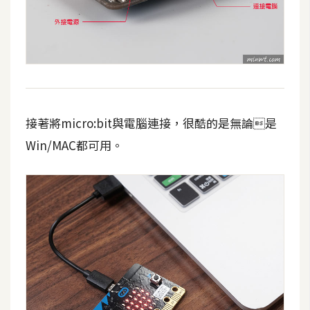
架
設
主
機
與
網
接著將micro:bit與電腦連接，很酷的是無論是
域
Win/MAC都可用。
S
E
O
工
具
免
費