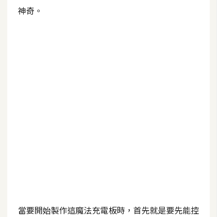
b
神奇。
e
P
h
o
t
o
s
h
o
p
I
l
l
u
當要開始製作這魔法充電板時，首先就是要先能控
s