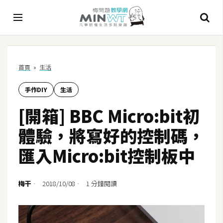
A
首頁
»
生活
I
手作DIY
生活
A
I
[開箱] BBC Micro:bit初
工
具
體驗，將寫好的控制碼，
C
匯入Micro:bit控制板中
h
a
t
梅干
2018/10/08
1 分鐘閱讀
G
P
T