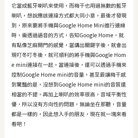
t
它當成藍牙喇叭來使用，而梅干也用過無數的藍牙
r
喇叭，想說應該連接方式都大同小意，最後才發現
a
到，原來要將手機與Google Home Mini進行連線
t
o
時，需透過語音的方式，告知Google Home，就
r
有點像芝麻開門的感覺，當講出關鍵字後，就會出
現叮冬叮冬後，就可順利的將手機與Google Hom
去
e mini連接在一起，當連接後，還可以透過手機來
背
控制Google Home mini的音量，甚至最讓梅干感
與
到驚豔的是，沒想到Google Home mini的音質還
合
成
相當的不錯，再加上喇叭的效率很高，音域平衡性
優，所以沒有方向性的問題，無論坐在那聽，音量
攝
影
都是一樣的，因此想入手的朋友，現在就一塊來看
看吧！
商
品