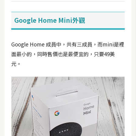
攝
影
Google Home Mini外觀
手
機
Google Home 成員中，共有三成員，而mini是裡
攝
影
面最小的，同時售價也是最便宜的，只要49美
元。
器
材
操
控
資
源
免