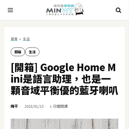
A
首頁
»
生活
I
開箱
生活
A
I
[開箱] Google Home M
工
具
ini是語言助理，也是一
C
顆音域平衡優的藍牙喇叭
h
a
t
梅干
2018/01/10
1 分鐘閱讀
G
P
T