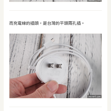
d
P
r
e
s
s
而充電線的插頭，是台灣的平頭兩孔插。
安
裝
與
設
定
外
掛
實
作
電
商