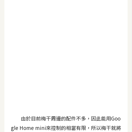
b
e
P
h
o
t
o
s
h
o
p
I
l
l
由於目前梅干周邊的配件不多，因此能用Goo
u
gle Home mini來控制的相當有限，所以梅干就將
s