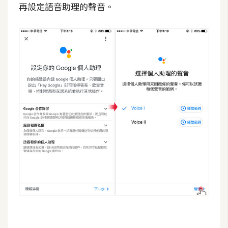
作
再設定語音助理的聲音。
提
案