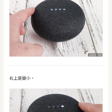
S
S
J
a
v
a
S
c
r
i
p
右上是變小。
t
U
I
/