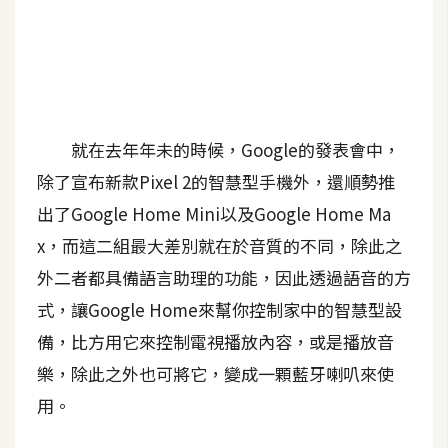
A
I
應
用
設
就在去年年未的時候，Google的發表會中，
計
除了宣布新款Pixel 2的智慧型手機外，還順勢推
出了Google Home Mini以及Google Home Ma
網
x，而這二組最大差別就在於音質的不同，除此之
站
外二者都具備語言助理的功能，因此透過語音的方
式，讓Google Home來幫你控制家中的智慧型設
影
備，比方用它來控制電視播放內容，或是播放音
像
樂，除此之外也可將它，變成一顆藍牙喇叭來使
用。
A
d
o