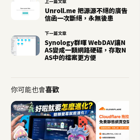
上一篇文章
Unroll.me 把源源不絕的廣告
信函一次斷絕，永無後患
下一篇文章
Synology群暉 WebDAV讓N
AS變成一顆網路硬碟，存取N
AS中的檔案更方便
你可能也會
喜歡