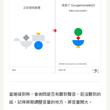
o
c
k
e
r
伺
服
器
設
定
資
源
當連接到時，會詢問是否有聽到聲音，若沒聽到的
免
費
話，記得將剛調整音量的地方，將音量開大。
圖