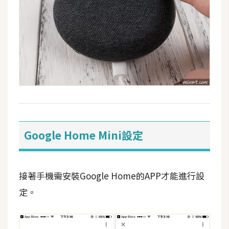
U
X
R
W
D
網
頁
後
Google Home Mini設定
端
P
接著手機需安裝Google Home的APP才能進行設
H
P
定。
D