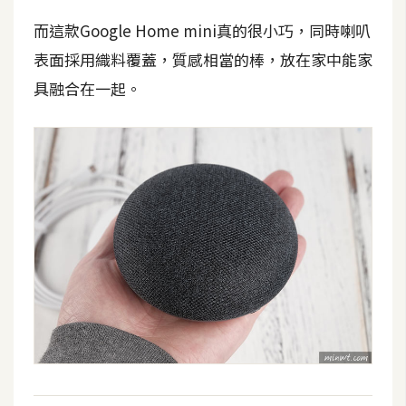
而這款Google Home mini真的很小巧，同時喇叭
W
表面採用織料覆蓋，質感相當的棒，放在家中能家
o
o
具融合在一起。
C
o
m
m
e
r
c
e
金
流
物
流