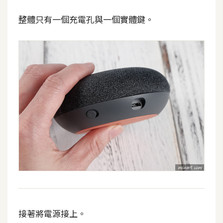
架
設
整體只有一個充電孔與一個實體鍵。
主
機
與
網
域
S
E
O
工
具
免
接著將電源接上。
費