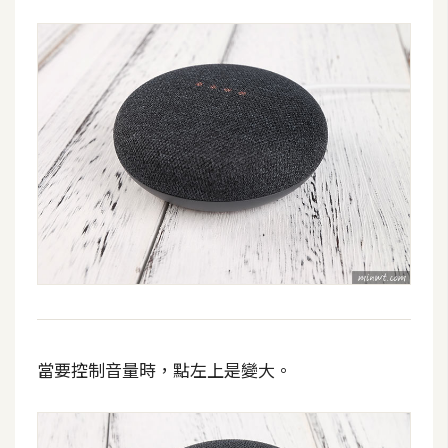
空
間
網
頁
設
計
前
端
H
T
當要控制音量時，點左上是變大。
M
L
/
C