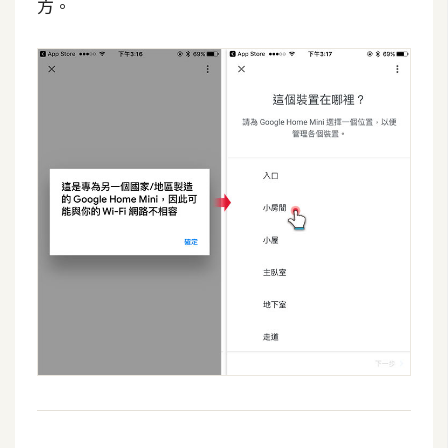
方。
開
發
熱
門
文
章
全
站
導
覽
合