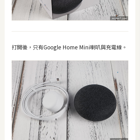
費
圖
庫
免
費
打開後，只有Google Home Mini喇叭與充電線。
字
型
網
站
架
設
W
o
r