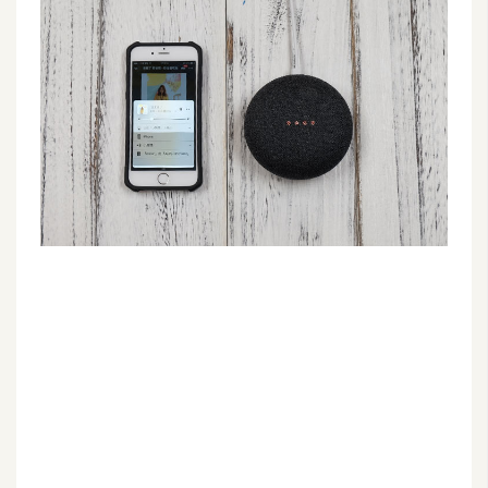
G
e
m
i
n
i
A
I
生
成
圖
片
影
片