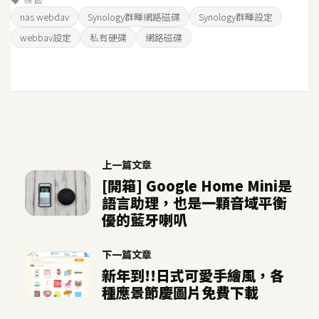
o
nas webdav
Synology群暉網路磁碟
Synology群暉設定
c
webbav設定
私有硬碟
網路磁碟
k
e
r
伺
服
器
上一篇文章
設
[開箱] Google Home Mini是
定
語言助理，也是一顆音域平衡
優的藍牙喇叭
資
源
下一篇文章
新年到!!日式可愛手繪風，各
免
種應景節慶圖片免費下載
費
圖