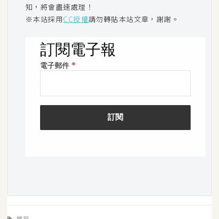
知，將會盡速處理！
U
※本站採用
CC授權
請勿轉貼本站文章，謝謝。
X
R
W
D
網
頁
後
端
P
H
P
D
標籤