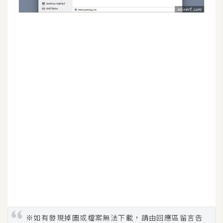
S
S
J
a
v
a
S
c
r
i
p
t
U
I
※如有發現掉圖或檔案無法下載，請由回應區留言告
/