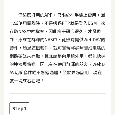
t
r
但這麼好用的APP，只限於在手機上使用，因
a
t
此當使用電腦時，不是透過FTP就是登入DSM，來
o
存取NAS中的檔案，因此梅干研究很久，才發現
r
到，原來在群暉的NAS中，竟然有提供WebDAV的
套件，透過這個套件，就可實現將群暉變成電腦的
去
網路硬碟來存取，且無論是內用還外用，都能快速
背
的連接與傳送，因此有在使用群暉的朋友，WebD
與
合
AV這個套件絕不容錯過喔！至於要怎麼用，現在
成
就一塊來看看吧！
攝
影
商
Step1
品