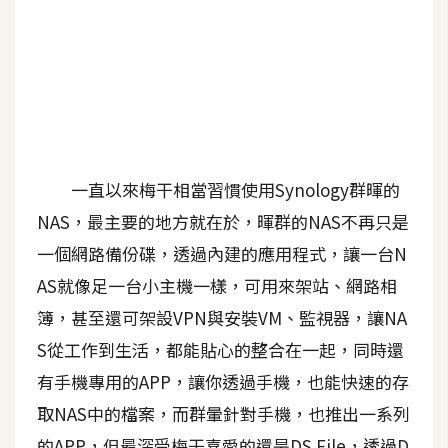
A
I
應
用
設
計
一直以來梅干相當習慣使用Synology群暉的
NAS，最主要的地方就在於，暉群的NAS不再只是
網
一個網路備份碟，透過內建的應用程式，讓一台N
站
AS就像足一台小主機一樣，可用來架站、網路相
簿，甚至還可架設VPN與安裝VM、監視器，讓NA
影
S從工作到生活，都能貼心的整合在一起，同時還
像
有手機專用的APP，讓你透過手機，也能快速的存
A
取NAS中的檔案，而群暈針對手機，也推出一系列
d
o
的APP，但最深受梅干喜愛的還是DS File，透過D