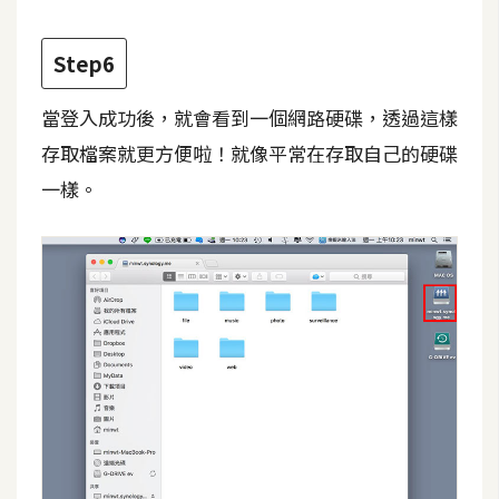
空
間
Step6
當登入成功後，就會看到一個網路硬碟，透過這樣
網
存取檔案就更方便啦！就像平常在存取自己的硬碟
頁
一樣。
設
計
前
端
H
T
M
L
/
C