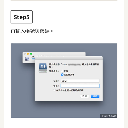
架
設
Step5
主
再輸入帳號與密碼。
機
與
網
域
S
E
O
工
具
免
費