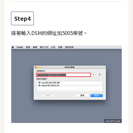
W
Step4
o
o
接著輸入DSM的網址加5005埠號。
C
o
m
m
e
r
c
e
金
流
物
流