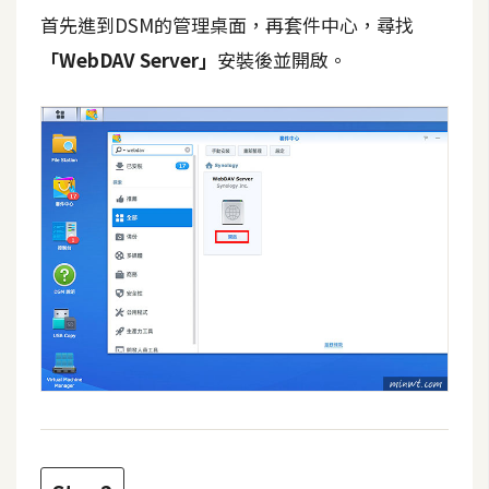
攝
首先進到DSM的管理桌面，再套件中心，尋找
影
「WebDAV Server」
安裝後並開啟。
手
機
攝
影
器
材
操
控
資
源
免