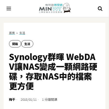
A
首頁
»
生活
I
開箱
生活
A
I
Synology群暉 WebDA
工
具
V讓NAS變成一顆網路硬
C
碟，存取NAS中的檔案
h
更方便
a
t
G
梅干
2018/01/11
1 分鐘閱讀
P
T