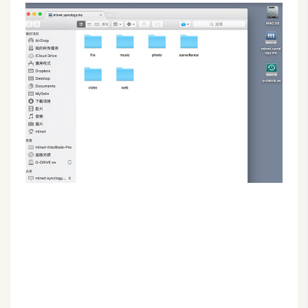
G
e
m
i
n
i
A
I
生
成
圖
片
影
片