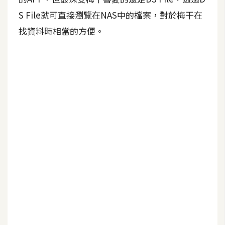
b
e
S File就可直接瀏覽在NAS中的檔案，對於梅干在
找資料時相當的方便。
P
h
o
t
o
s
h
o
p
I
l
l
u
s