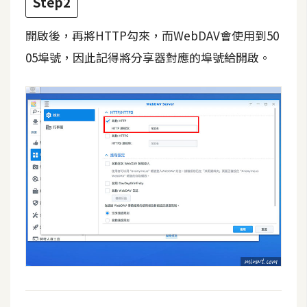
Step2
費
圖
庫
開啟後，再將HTTP勾來，而WebDAV會使用到50
05埠號，因此記得將分享器對應的埠號給開啟。
免
費
字
型
網
站
架
設
W
o
r