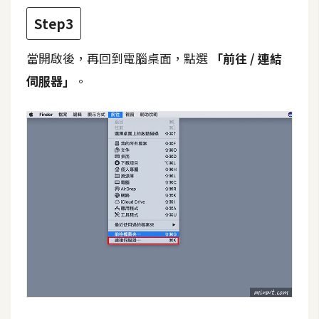
d
P
Step3
r
e
s
當開啟後，再回到電腦桌面，點選
「前往 / 連結
s
伺服器」
。
安
裝
與
設
定
外
掛
實
作
電
商