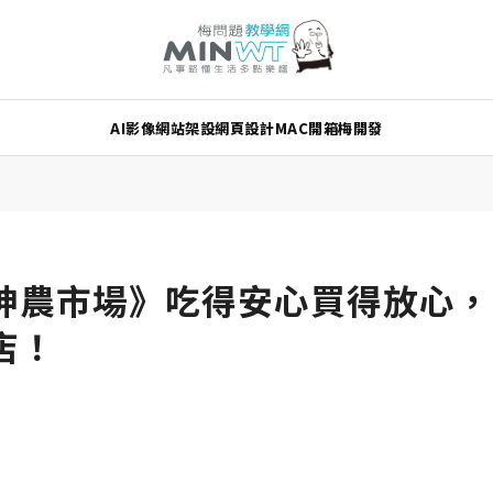
AI
影像
網站架設
網頁設計
MAC
開箱
梅開發
神農市場》吃得安心買得放心，
店！