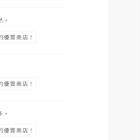
然。
多。