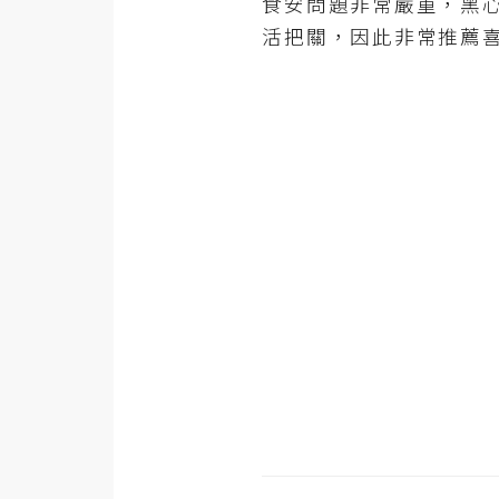
食安問題非常嚴重，黑
器材操控
活把關，因此非常推薦
資源
免費圖庫
免費字型
網站架設
WordPress
安裝與設定
外掛實作
電商
WooCommerce