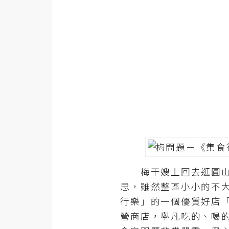
設計
網站
影像
Adobe
Photoshop
Illustrator
去背與合成
梅干嫂上回去逛圓山公園
攝影
思，雖然整區小小的不大
商品攝影
行樂」的一個優質好店
手機攝影
營商店，舉凡吃的、喝