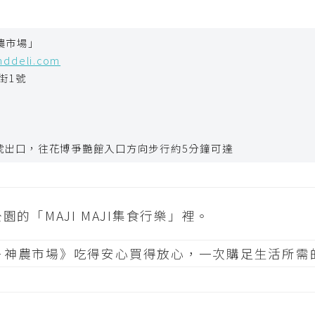
神農市場」
nddeli.com
街1號
號出口，往花博爭艷館入口方向步行約5分鐘可達
的「MAJI MAJI集食行樂」裡。