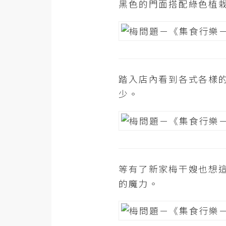
黑色的門面搭配綠色植
RWD 網頁
後端
PHP
Docker
踏入店內看到各式各樣
伺服器設定
少。
資源
免費圖示
免費版型
等有了新家梅干嫂也想
的魔力。
MAC
開箱