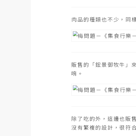
肉品的種類也不少，同
販售的「鋐景御牧牛」
唷。
除了吃的外，這邊也販
沒有繁複的設計，很符