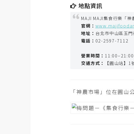
金流物流
地點資訊
架設
MAJI MAJI集食行樂「
主機與網域
官網：
www.majifooda
地址：
台北市中山區玉門
SEO 工具
電話：
02-2597-7112
免費空間
營業時間：
11:00–21:00
交通方式：
【圓山站】1
網頁設計
前端
「神農市場」位在圓山公園
HTML / CSS
JavaScript
UI / UX