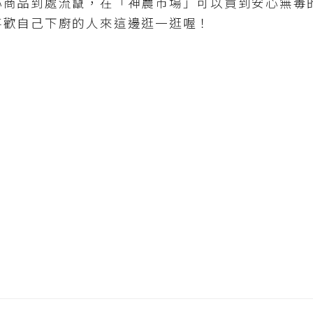
心商品到處流竄，在「神農市場」可以買到安心無毒
喜歡自己下廚的人來這邊逛一逛喔！