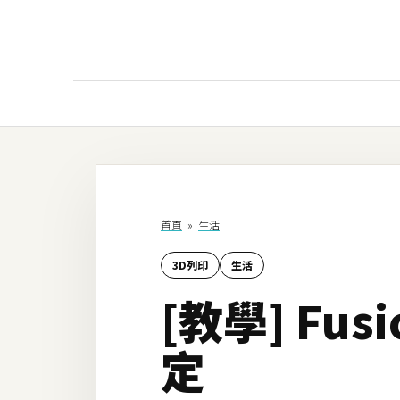
AI
AI工具
ChatGPT
首頁
»
生活
Gemini
3D列印
生活
AI生成
[教學] Fu
圖片
影片
定
AI應用