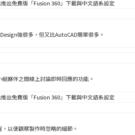
23D Design強很多，但又比AutoCAD簡單很多。
還擁有小組夥伴之間線上討論即時回應的功能。
過程，以便觀察製作時忽略的細節。