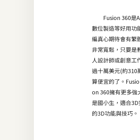
器材操控
Fusion 360
資源
數位製造等好用功
免費圖庫
編真心期待會有繁體
免費字型
非常寬鬆，只要是教
人設計師或創意工作
網站架設
過十萬美元(約310萬
算便宜的了。Fusion
WordPress
安裝與設定
on 360擁有更
是國小生，適合3D
外掛實作
的3D功能與技巧。
電商
WooCommerce