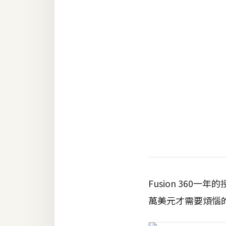
金流物流
架設
主機與網域
SEO 工具
免費空間
網頁設計
前端
HTML / CSS
Fusion 360
JavaScript
萬美元才需要煩惱
UI / UX