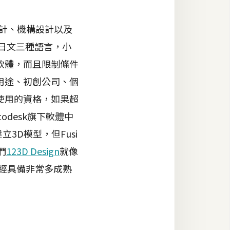
工業設計、機構設計以及
及日文三種語言，小
費軟體，而且限制條件
業用途、初創公司、個
費使用的資格，如果超
todesk旗下軟體中
3D模型，但Fusi
們
123D Design
就像
已經具備非常多成熟