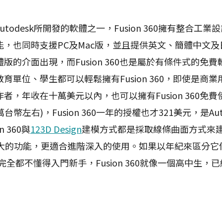
是Autodesk所開發的軟體之一，Fusion 360擁有整合
能，也同時支援PC及Mac版，並且提供英文、簡體中文
版的介面出現，而Fusion 360也是屬於有條件式的免
育單位、學生都可以輕鬆擁有Fusion 360，即使是商
者，年收在十萬美元以內，也可以擁有Fusion 360免
台幣左右)，Fusion 360一年的授權也才321美元，是Au
 360與
123D Design
建模方式都是採取線條曲面方式來建立
多強大的功能，更適合進階深入的使用。如果以年紀來區分它
完全都不懂得入門新手，Fusion 360就像一個高中生，