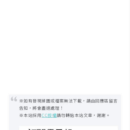
架
設
主
機
與
網
域
S
E
O
工
具
※如有發現掉圖或檔案無法下載，請由回應區留言
告知，將會盡速處理！
※本站採用
CC授權
請勿轉貼本站文章，謝謝。
免
費