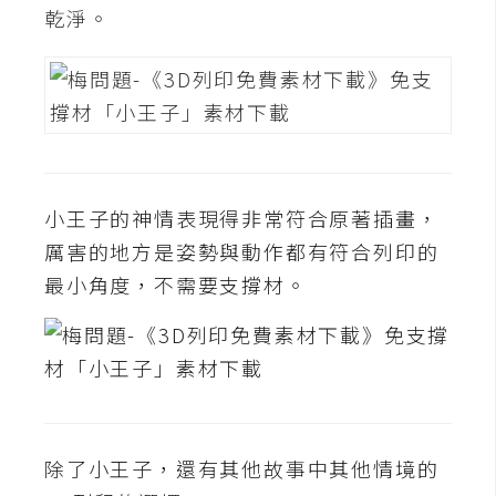
攝
乾淨。
影
手
機
攝
影
小王子的神情表現得非常符合原著插畫，
厲害的地方是姿勢與動作都有符合列印的
器
最小角度，不需要支撐材。
材
操
控
資
源
除了小王子，還有其他故事中其他情境的
免