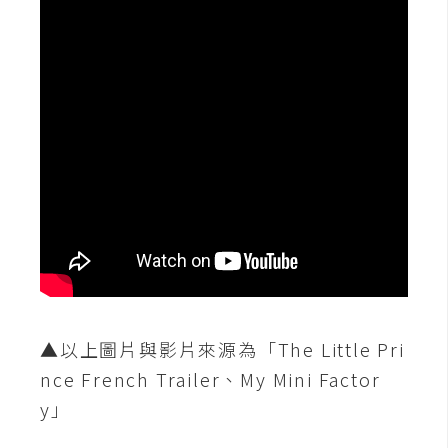
W
o
o
C
o
m
m
e
r
c
e
▲以上圖片與影片來源為「The Little Pri
金
流
nce French Trailer、My Mini Factor
物
y」
流