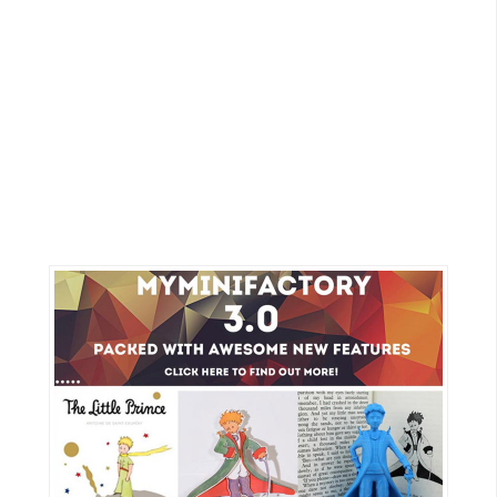
G
e
m
i
n
i
A
I
生
成
圖
片
影
片