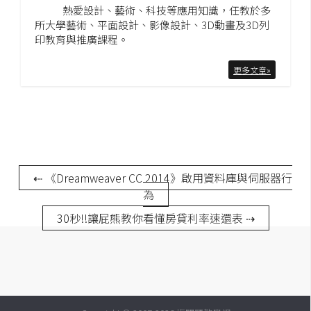
熱愛設計、藝術、科技等應用知識，任教於多
S
所大學藝術、平面設計、影像設計、3D動畫及3D列
S
印教育與推廣課程。
更多文章»
J
a
v
a
S
c
⇠ 《Dreamweaver CC 2014》啟用資料庫與伺服器行
r
為
i
p
30秒!!讓屁熊教你看懂房貸利率速還表 ⇢
t
U
I
/