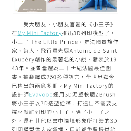
A
I
應
受大朋友、小朋友喜愛的《小王子》
用
在
My Mini Factory
推出3D列印模型了，
設
小王子 The Little Prince，是法國貴族作
計
家、詩人、飛行員先驅Antoine de Saint
Exupéry創作的最著名的小說，發表於19
網
43年。並曾當選為二十世紀法國最佳圖
站
書。被翻譯成250多種語言，全世界迄今
已售出約兩億多冊。My Mini Factory的
設計師
Evavooo
運用3D泥塑軟體ZBrush
影
將小王子以3D造型詮釋，打造出不需要支
像
撐材就能列印的小王子，除了小王子之
A
外，還有其他以書中情境形象所打造的3D
d
列印模型供大家選擇，目前都免費提供給
o