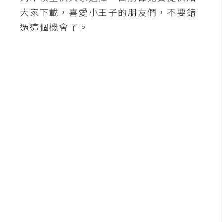
b
大家下載，喜愛小王子的朋友們，不要錯
e
過這個機會了。
P
h
o
t
o
s
h
o
p
I
l
l
u
s