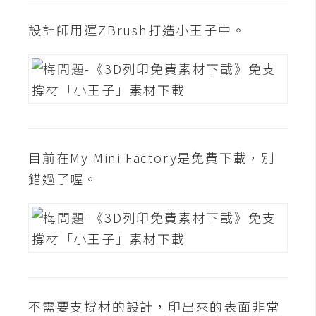
t
r
設計師用運ZBrush打造小王子中。
a
t
o
r
去
目前在My Mini Factory是免費下載，別
背
與
錯過了喔。
合
成
攝
影
商
不需要支撐材的設計，印出來的表面非常
品