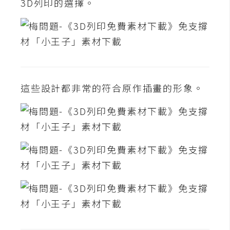
費
3D列印的選擇。
圖
庫
免
費
字
這些設計都非常的符合原作插畫的形象。
型
網
站
架
設
W
o
r