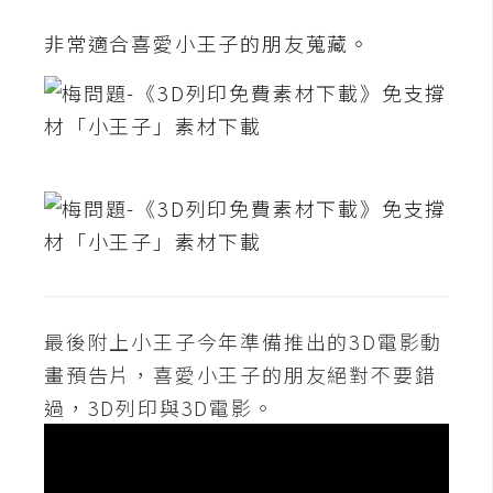
d
P
非常適合喜愛小王子的朋友蒐藏。
r
e
s
s
安
裝
與
設
定
外
最後附上小王子今年準備推出的3D電影動
掛
畫預告片，喜愛小王子的朋友絕對不要錯
實
過，3D列印與3D電影。
作
電
商