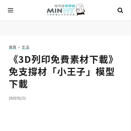
A
I
首頁
»
生活
《3D列印免費素材下載》
A
I
工
免支撐材「小王子」模型
具
下載
C
h
2015/01/21
a
t
G
P
T