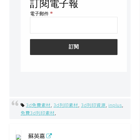
空
間
網
頁
設
計
前
端
H
3d免費素材
,
3d列印素材
,
3d列印資源
,
inplus
,
T
免費3d列印素材
,
M
L
/
蘇英嘉
C