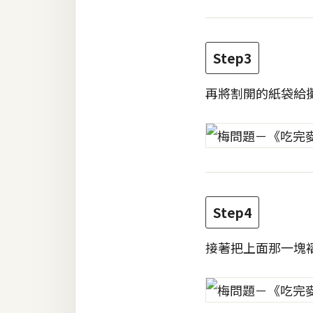
梅開發
Step3
熱門文章
再將割開的紙袋給
全站導覽
合作提案
Step4
接著把上面那一塊