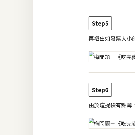
Step5
再褶出如發票大小
Step6
由於這提袋有點薄