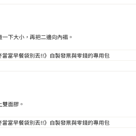
量一下大小，再把二邊向內褶。
上雙面膠。