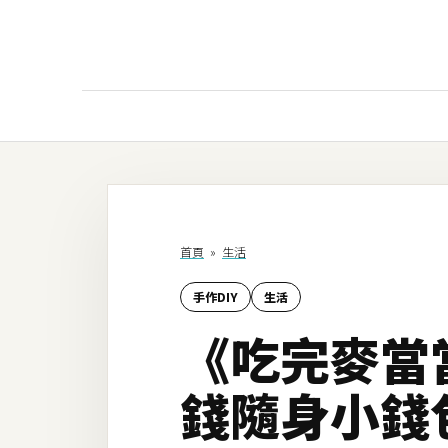
AI
AI工具
ChatGPT
首頁
»
生活
Gemini
手作DIY
生活
AI生成
《吃完麥當
圖片
影片
錢隨身小錢
AI應用