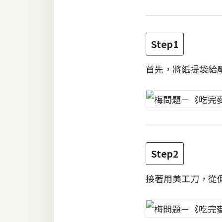
RWD 網頁
後端
PHP
Step1
Docker
首先，將紙提袋給
伺服器設定
資源
免費圖示
免費版型
Step2
接著用美工刀，從
MAC
開箱