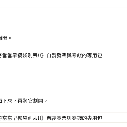
攤開。
褶下來，再將它割開。