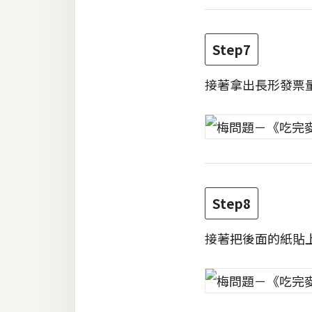
Step7
接著拿出長形發票
Step8
接著把後面的紙貼