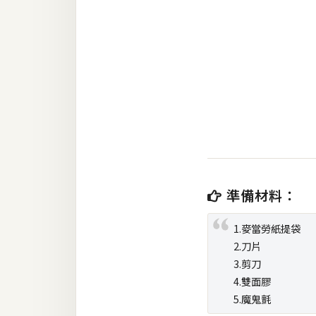
金流物流
架設
主機與網域
SEO 工具
免費空間
網頁設計
準備材料：
前端
HTML / CSS
1.麥當勞紙提袋
2.刀片
JavaScript
3.剪刀
4.雙面膠
UI / UX
5.魔鬼氈