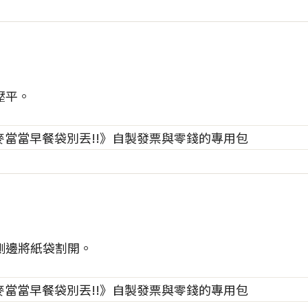
壓平。
側邊將紙袋割開。