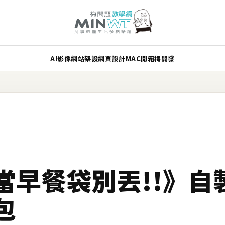
AI
影像
網站架設
網頁設計
MAC
開箱
梅開發
當早餐袋別丟!!》自
包