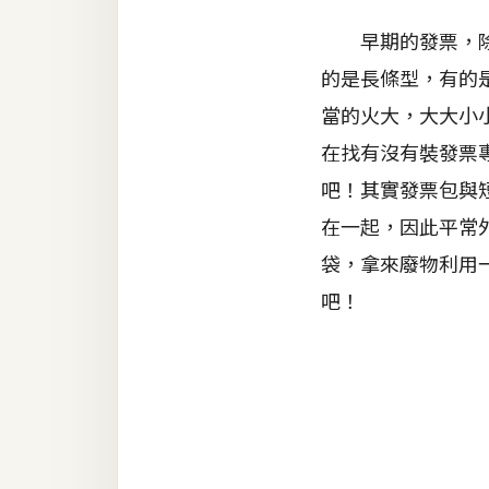
器材操控
早期的發票，除了
資源
的是長條型，有的
免費圖庫
當的火大，大大小
免費字型
在找有沒有裝發票
吧！其實發票包與
在一起，因此平常
網站架設
袋，拿來廢物利用
WordPress
吧！
安裝與設定
外掛實作
電商
WooCommerce