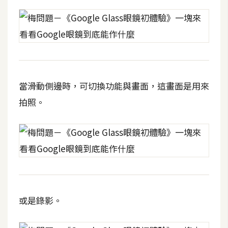
W
o
o
C
o
m
當滑動側邊時，可切換功能與畫面，這畫面是用來
m
拍照。
e
r
c
e
金
流
或是錄影。
物
流