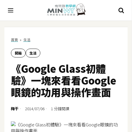
A
首頁
»
生活
I
開箱
生活
A
I
《Google Glass初體
工
具
驗》一塊來看看Google
C
眼鏡的功用與操作畫面
h
a
t
梅干
2014/07/06
1 分鐘閱讀
G
P
T