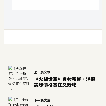
o
c
k
e
r
伺
服
器
設
定
上一篇文章
資
《火鍋世家》食材新鮮、湯頭
源
美味價格實在又好吃
免
費
下一篇文章
圖