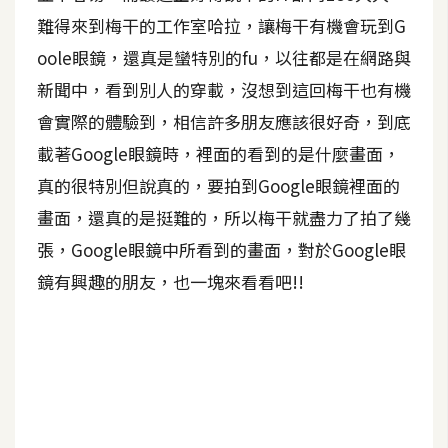
難得來到梅干的工作室哈拉，讓梅干有機會玩到G
A
I
oole眼鏡，還真是蠻特別的fu，以往都是在網路與
應
用
新聞中，看到別人的穿載，沒想到這回梅干也有機
會實際的體驗到，相信許多朋友應該很好奇，到底
設
載著Google眼鏡時，裡面的看到的是什麼畫面，
計
真的很特別但說真的，要拍到Google眼鏡裡面的
畫面，還真的是挺難的，所以梅干就盡力了拍了幾
網
張，Google眼鏡中所看到的畫面，對於Google眼
站
鏡有興趣的朋友，也一塊來看看吧!!
影
像
A
d
o