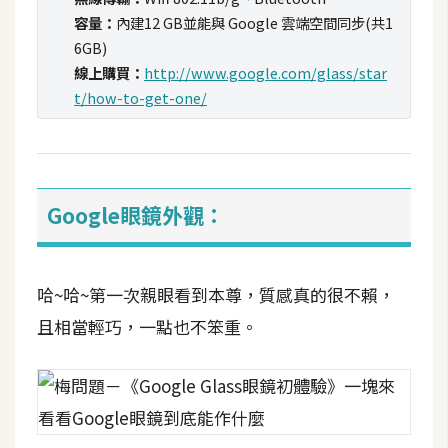
t
容量：
內建12 GB並能與 Google 雲端空間同步(共1
r
6GB)
a
線上購買：
http://www.google.com/glass/star
t
t/how-to-get-one/
o
r
去
Google眼鏡外觀：
背
與
合
哈~哈~第一次親眼看到本尊，質感真的很不賴，
成
且相當輕巧，一點也不笨重。
攝
影
商
品