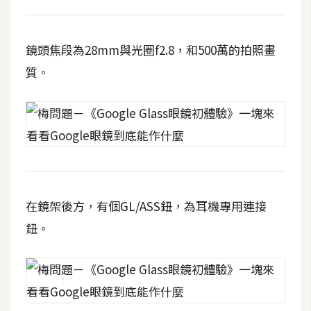
攝
影
鏡頭焦段為28mm與光圈f2.8，和500萬的拍照畫
質。
手
機
攝
影
器
材
操
在鏡架後方，有個GL/ASS鈕，為耳機專用連接
控
鈕。
資
源
免