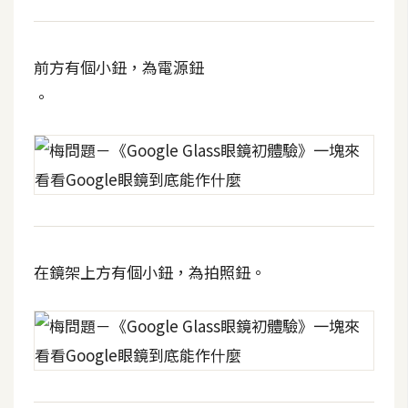
費
圖
庫
前方有個小鈕，為電源鈕
。
免
費
字
型
網
站
在鏡架上方有個小鈕，為拍照鈕。
架
設
W
o
r