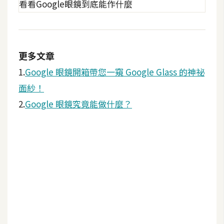
S
S
更多文章
J
a
1.
Google 眼鏡開箱帶您一窺 Google Glass 的神祕
v
面紗！
a
2.
Google 眼鏡究竟能做什麼？
S
c
r
i
p
t
U
I
/