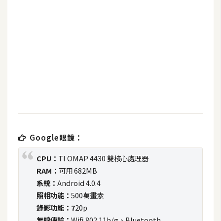
b
e
P
h
o
t
o
s
h
o
p
Google眼鏡：
CPU：
TI OMAP 4430 雙核心處理器
I
RAM：
可用 682MB
l
系統：
Android 4.0.4
l
照相功能：
500萬畫素
u
錄影功能：7
20p
s
無線傳輸：
Wifi 802.11b/g、Bluetooth