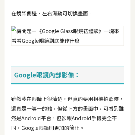
d
P
r
在鏡架側邊，左右滑動可切換畫面。
e
s
s
安
裝
與
設
定
Google眼鏡內部影像：
外
雖然載在眼睛上很清楚，但真的要用相機拍照時，
掛
實
還真是一等一的難，但從下方的畫面中，可看到雖
作
然是Android平台，但卻跟Android手機完全不
電
同，Google眼鏡則更加的簡化。
商