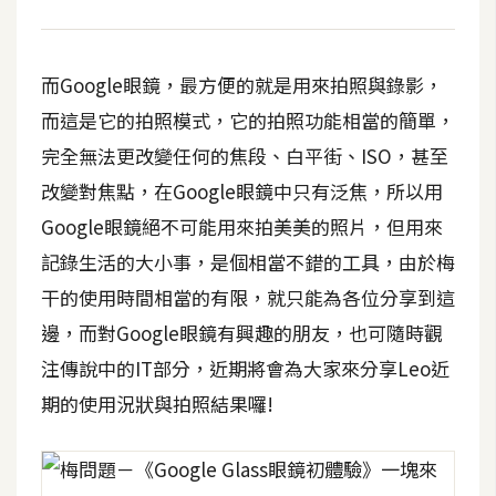
空
間
而Google眼鏡，最方便的就是用來拍照與錄影，
而這是它的拍照模式，它的拍照功能相當的簡單，
網
完全無法更改變任何的焦段、白平街、ISO，甚至
頁
設
改變對焦點，在Google眼鏡中只有泛焦，所以用
計
Google眼鏡絕不可能用來拍美美的照片，但用來
記錄生活的大小事，是個相當不錯的工具，由於梅
前
干的使用時間相當的有限，就只能為各位分享到這
端
邊，而對Google眼鏡有興趣的朋友，也可隨時觀
H
注傳說中的IT部分，近期將會為大家來分享Leo近
T
期的使用況狀與拍照結果囉!
M
L
/
C