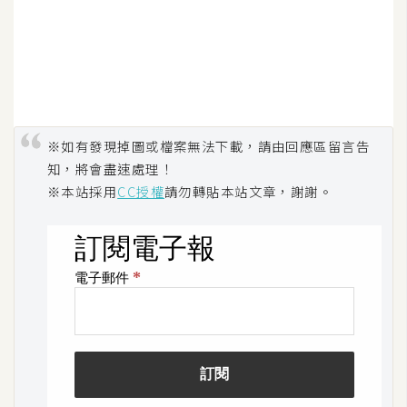
U
X
R
W
※如有發現掉圖或檔案無法下載，請由回應區留言告
D
網
知，將會盡速處理！
頁
※本站採用
CC授權
請勿轉貼本站文章，謝謝。
後
端
P
H
P
D