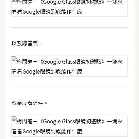
架
設
主
機
與
以及聽音樂。
網
域
S
E
O
工
或是收看信件。
具
免
費