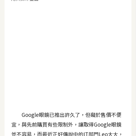
G
e
m
i
n
i
A
I
生
成
圖
片
Google眼鏡已推出許久了，但礙於售價不便
宜，與先前購買有些限制外，讓取得Google眼鏡
影
並不容易，而最近正好傳說中的IT部門Leo大大，
片