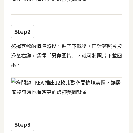
攝
影
手
Step2
機
攝
選擇喜歡的情境照後，點了
下載
後，再對著照片按
影
滑鼠右鍵，選擇「
另存圖片
」，就可將照片下載回
來。
器
材
操
控
資
源
Step3
免