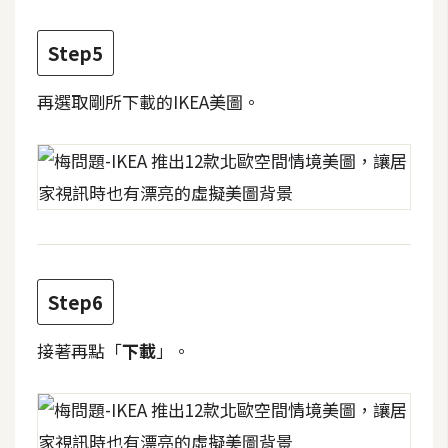
d
P
r
Step5
e
s
s
再選取剛所下載的IKEA美圖。
安
裝
與
設
定
Step6
外
掛
接著再點「
下載
」。
實
作
電
商