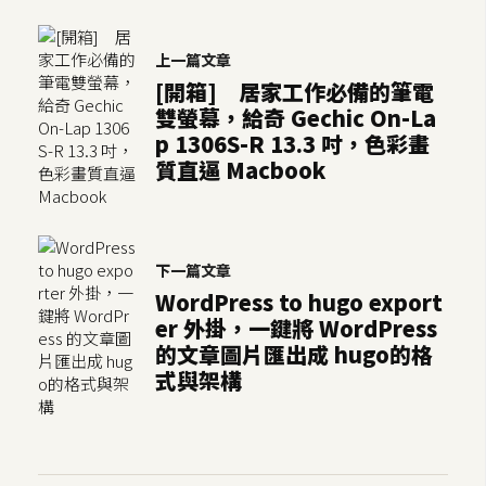
S
S
上一篇文章
[開箱] 居家工作必備的筆電
雙螢幕，給奇 Gechic On-La
J
p 1306S-R 13.3 吋，色彩畫
a
質直逼 Macbook
v
a
S
c
下一篇文章
r
WordPress to hugo export
i
er 外掛，一鍵將 WordPress
p
的文章圖片匯出成 hugo的格
t
式與架構
U
I
/