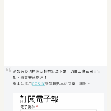
架
設
主
機
與
網
域
S
E
※如有發現掉圖或檔案無法下載，請由回應區留言告
O
知，將會盡速處理！
工
※本站採用
CC授權
請勿轉貼本站文章，謝謝。
具
免
費