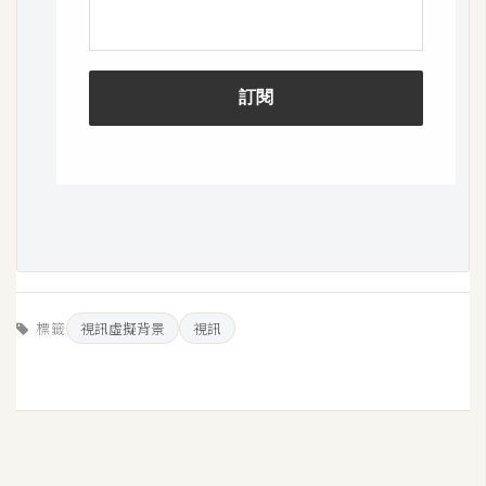
空
間
網
頁
設
計
前
端
標籤
視訊虛擬背景
視訊
H
T
M
L
/
C