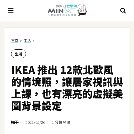
A
首頁
»
生活
»
I
生活
A
I
IKEA 推出 12款北歐風
工
具
的情境照，讓居家視訊與
C
上課，也有漂亮的虛擬美
h
圖背景設定
a
t
G
梅干
2021/05/26
1 分鐘閱讀
P
T