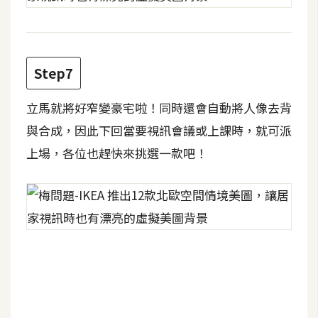
W
o
o
Step7
C
o
立馬就將好窄變豪宅啦！同時還會自動將人像去背
m
與合成，因此下回當要視訊會議或上課時，就可派
m
e
上場，各位也趕快來挑選一款吧！
r
c
e
金
流
物
流