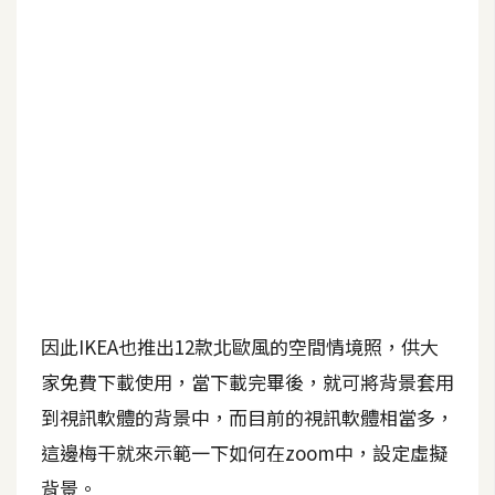
b
e
P
h
o
t
o
s
h
o
p
因此IKEA也推出12款北歐風的空間情境照，供大
I
家免費下載使用，當下載完畢後，就可將背景套用
l
到視訊軟體的背景中，而目前的視訊軟體相當多，
l
這邊梅干就來示範一下如何在zoom中，設定虛擬
u
s
背景。