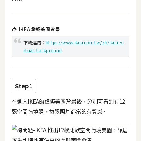
t
r
a
t
IKEA虛擬美圖背景
o
r
下載連結：
https://www.ikea.com.tw/zh/ikea-vi
rtual-background
去
背
與
Step1
合
成
在進入IKEA的虛擬美圖背景後，分別可看到有12
攝
張空間情境照，每張照片都當的有質感。
影
商
品