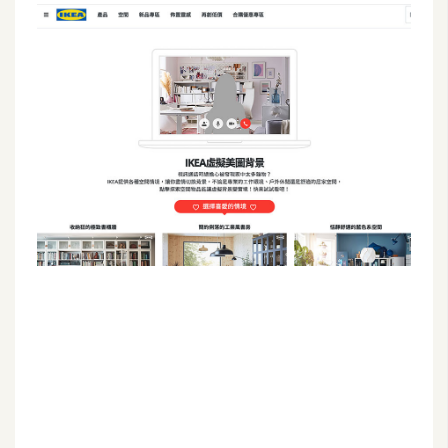
G
e
m
i
n
i
A
I
生
成
圖
片
影
片