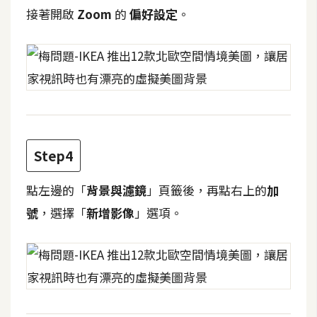
費
接著開啟
Zoom
的
偏好設定
。
圖
庫
免
費
字
型
Step4
網
點左邊的「
背景與濾鏡
」頁籤後，再點右上的
加
站
號
，選擇「
新增影像
」選項。
架
設
W
o
r