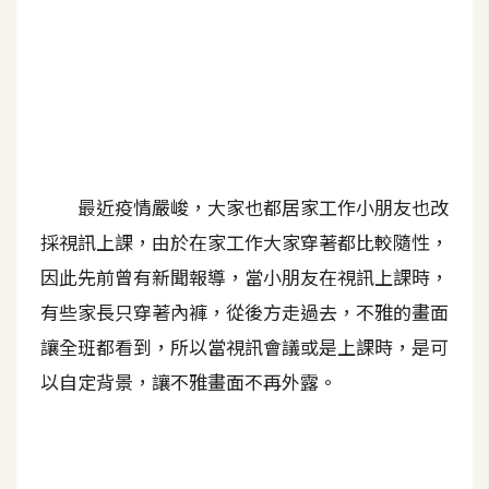
A
I
應
用
設
計
最近疫情嚴峻，大家也都居家工作小朋友也改
採視訊上課，由於在家工作大家穿著都比較隨性，
網
因此先前曾有新聞報導，當小朋友在視訊上課時，
站
有些家長只穿著內褲，從後方走過去，不雅的畫面
讓全班都看到，所以當視訊會議或是上課時，是可
影
以自定背景，讓不雅畫面不再外露。
像
A
d
o