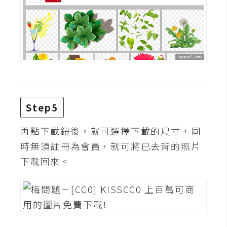
d
P
r
e
s
s
安
裝
與
Step5
設
定
再點下載鈕後，就可選擇下載的尺寸，同
時無須註冊為會員，就可將已去背的照片
外
下載回來。
掛
實
作
電
商