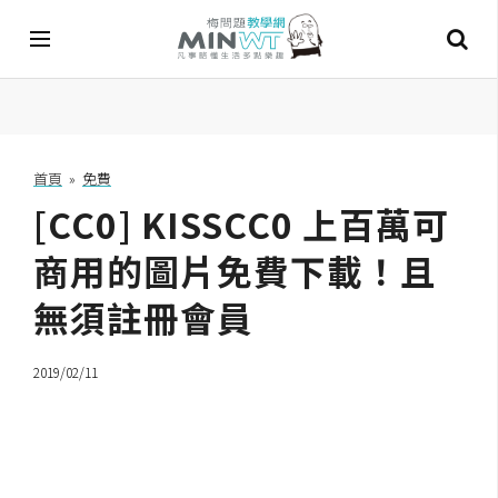
A
I
首頁
»
免費
[CC0] KISSCC0 上百萬可
A
I
工
商用的圖片免費下載！且
具
無須註冊會員
C
h
2019/02/11
a
t
G
P
T