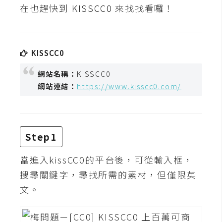
t
在也趕快到 KISSCC0 來找找看囉！
r
a
t
KISSCC0
o
r
網站名稱：
KISSCC0
網站連結：
https://www.kisscc0.com/
去
背
與
合
Step1
成
當進入kissCC0的平台後，可從輸入框，
攝
搜尋關鍵字，尋找所需的素材，但僅限英
影
文。
商
品