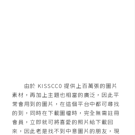
b
e
P
h
o
t
o
s
h
o
p
由於 KISSCC0 提供上百萬張的圖片
素材，再加上主題也相當的廣泛，因此平
I
常會用到的圖片，在這個平台中都可尋找
l
的到，同時在下載圖檔時，完全無需註冊
l
會員，立即就可將喜愛的照片給下載回
u
來，因此老是找不到中意圖片的朋友，現
s