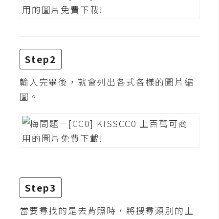
攝
影
手
Step2
機
攝
輸入完畢後，就會列出各式各樣的圖片縮
影
圖。
器
材
操
控
資
源
Step3
免
當要尋找的是去背照時，將搜尋類別的上