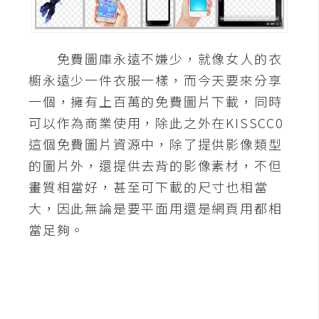
A
I
應
免費圖庫永遠不嫌少，就像女人的衣
用
櫥永遠少一件衣服一樣，而今天要來分享
設
一個，擁有上百萬的免費圖片下載，同時
計
可以作為商業使用，除此之外在KISSCC0
這個免費圖片資源中，除了提供影像類型
網
的圖片外，還提供去背的影像素材，不但
站
畫質相當好，甚至可下載的尺寸也相當
大，因此無論是要平面用還是網頁用都相
當足夠。
影
像
A
d
o