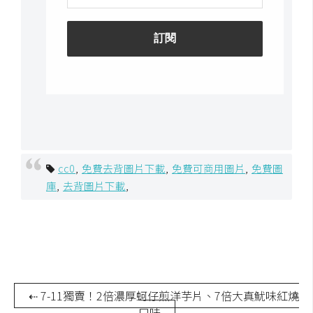
空
間
網
頁
設
計
cc0
,
免費去背圖片下載
,
免費可商用圖片
,
免費圖
前
庫
,
去背圖片下載
,
端
H
T
M
L
/
⇠ 7-11獨賣！2倍濃厚蚵仔煎洋芋片、7倍大真魷味紅燒
C
口味