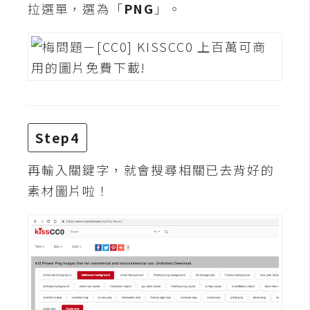
費
拉選單，選為「
PNG
」。
圖
庫
免
費
字
型
Step4
再輸入關鍵字，就會搜尋相關已去背好的
網
素材圖片啦！
站
架
設
W
o
r