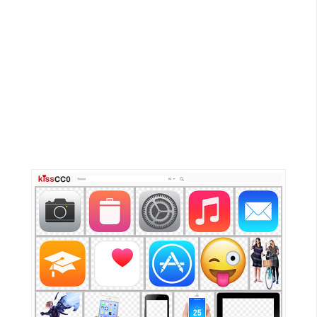
G
e
m
i
n
i
A
I
生
成
圖
片
影
片