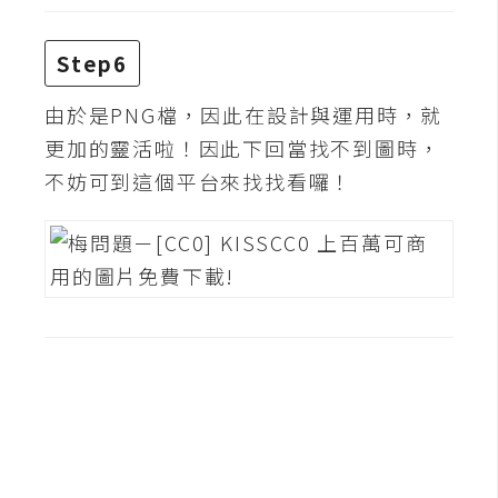
W
Step6
o
o
由於是PNG檔，因此在設計與運用時，就
C
更加的靈活啦！因此下回當找不到圖時，
o
m
不妨可到這個平台來找找看囉！
m
e
r
c
e
金
流
物
流