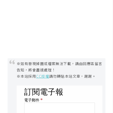
架
設
主
機
與
網
域
S
※如有發現掉圖或檔案無法下載，請由回應區留言
E
告知，將會盡速處理！
O
※本站採用
CC授權
請勿轉貼本站文章，謝謝。
工
具
免
費