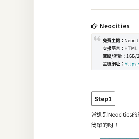
梅開發
Neocities
熱門文章
免費主機：
Neocit
支援語言：
HTML
全站導覽
空間/流量：
1GB/
主機網址：
https:
合作提案
Step1
當進到Neocitie
簡單的呀！