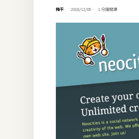
設計
梅干
2018/12/05
1 分鐘閱讀
網站
影像
Adobe
Photoshop
Illustrator
去背與合成
攝影
商品攝影
手機攝影