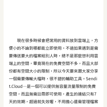
A
I
應
用
設
計
現在很多時候會把常用的資料放到雲端上，方
便小的不論到哪都能立即使用。不過如果遇到是需
網
要傳送要大的檔案給別人時，總不是那麼想利用雲
站
端上的空間，畢竟現在的免費空間不多，而且大部
份都有空間大小的限制，所以今天要來跟大家分享
一個需要傳輸大檔時，很不錯的輔助工具。Sendi
影
像
t.Cloud—是一個可以提供無容量流量限制的免費
空間，而且無需註冊即可使用，產生的連結只有7
A
天的效期，超過就失效喔，不用擔心還需管理檔案
d
o