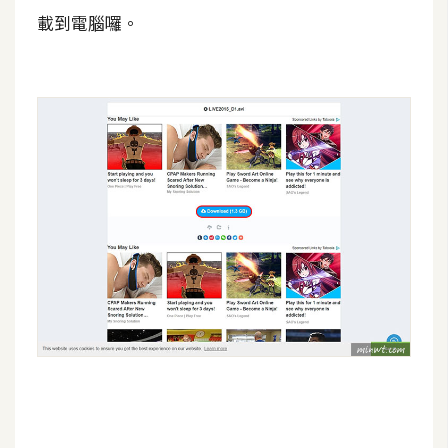
S
載到電腦囉。
S
J
a
v
a
S
c
r
i
p
t
U
I
/