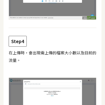
W
o
o
C
o
m
Step4
m
e
在上傳時，會出現需上傳的檔案大小數以及目前的
r
流量。
c
e
金
流
物
流