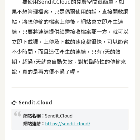
要使用Sendit.Cloud的免費空間很簡單，如
t
果不想管理檔案，只是偶爾使用的話，直接開啟網
r
a
站，將想傳輸的檔案上傳後，網站會立即產生連
t
結，只要將連結提供給需接收檔案那一方，就可以
o
立即下載囉，上傳及下載的速度都很快，可以節省
r
不少時間，而且這個產生的連結，只有7天的效
期，超過7天就會自動失效。對於臨時性的傳輸來
去
背
說，真的是再方便不過了喔。
與
合
成
Sendit.Cloud
攝
影
網站名稱：
Sendit.Cloud
網站連結：
https://sendit.cloud/
商
品