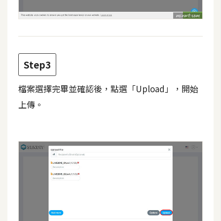
d
P
r
e
s
s
Step3
安
裝
檔案選擇完畢並確認後，點選「Upload」，開始
與
上傳。
設
定
外
掛
實
作
電
商