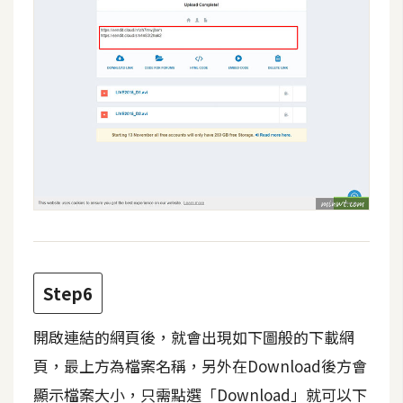
空
間
網
頁
設
計
前
端
H
Step6
T
M
開啟連結的網頁後，就會出現如下圖般的下載網
L
頁，最上方為檔案名稱，另外在Download後方會
/
顯示檔案大小，只需點選「Download」就可以下
C