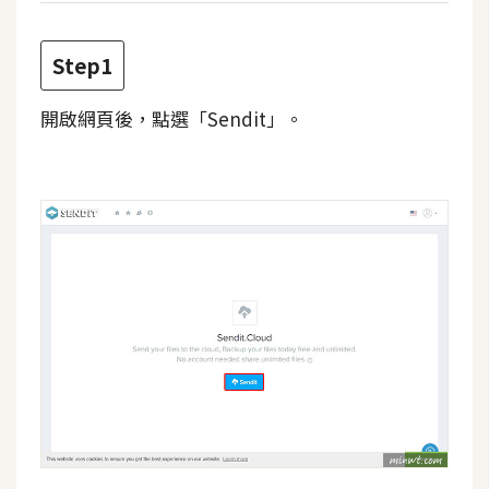
攝
影
Step1
手
開啟網頁後，點選「Sendit」。
機
攝
影
器
材
操
控
資
源
免