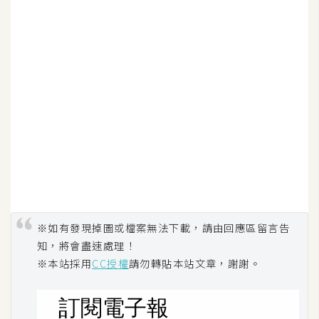
U
X
R
W
D
網
頁
後
端
※如有發現掉圖或檔案無法下載，請由回應區留言告
P
知，將會盡速處理！
H
P
※本站採用
CC授權
請勿轉貼本站文章，謝謝。
D