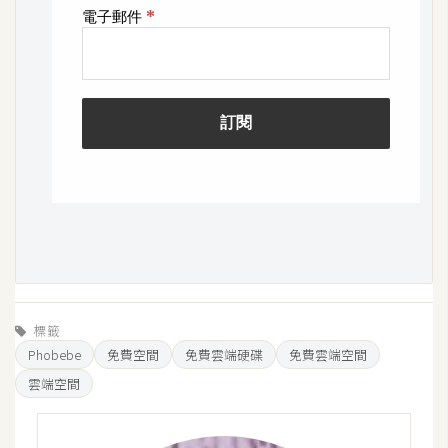
o
c
k
e
r
伺
服
器
設
定
資
源
標籤
Phobebe
免費空間
免費雲端硬碟
免費雲端空間
雲端空間
免
費
圖