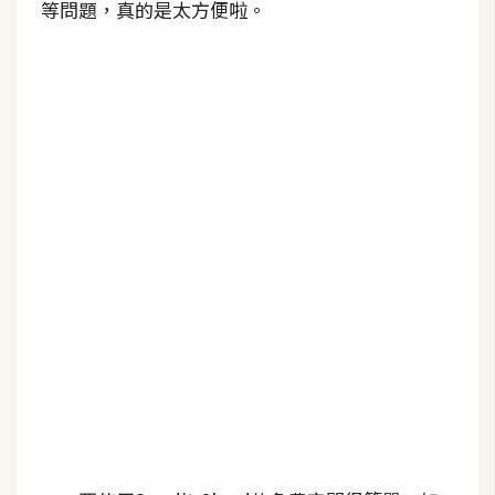
等問題，真的是太方便啦。
b
e
P
h
o
t
o
s
h
o
p
I
l
l
u
s