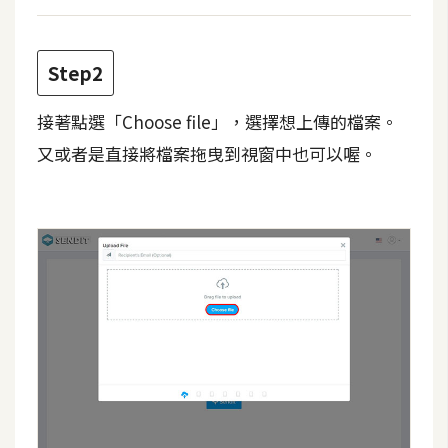
費
圖
庫
Step2
免
接著點選「Choose file」，選擇想上傳的檔案。
費
又或者是直接將檔案拖曳到視窗中也可以喔。
字
型
網
站
架
設
W
o
r