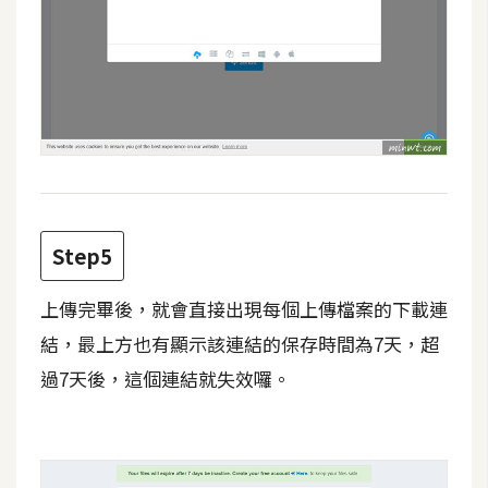
架
設
主
機
與
網
域
Step5
S
E
上傳完畢後，就會直接出現每個上傳檔案的下載連
O
結，最上方也有顯示該連結的保存時間為7天，超
工
具
過7天後，這個連結就失效囉。
免
費