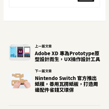
開
發
熱
門
文
上一篇文章
章
Adobe XD 專為Prototype原
型設計而生，UX操作設計工具
全
下一篇文章
站
Nintendo Switch 官方推出
導
紙模，善用瓦楞紙板，打造周
覽
邊配件省錢又環保
合