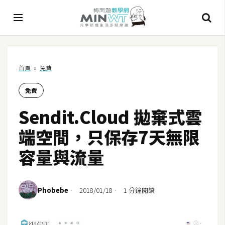
A
首頁
»
免費
I
免費
A
I
Sendit.Cloud 拋棄式雲
工
具
端空間，只保存7天無限
C
容量與流量
h
a
t
Phobebe
2018/01/18
1 分鐘閱讀
G
P
T