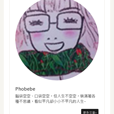
示
免
費
版
型
M
A
C
Phobebe
開
腦袋空空、口袋空空，但人生不空空，裝滿著各
箱
種不思議，看似平凡卻小小不平凡的人生~
梅
更多文章»