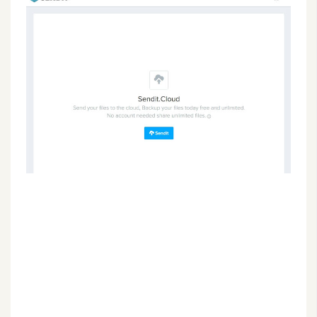
G
e
m
i
n
i
A
I
生
成
圖
片
影
片