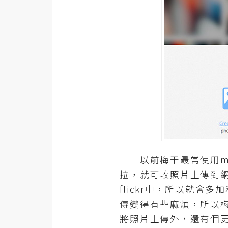
器材操控
資源
免費圖庫
免費字型
網站架設
WordPress
安裝與設定
以前梅干最常使用min
外掛實作
拉，就可收照片上傳到
flickr中，所以就
電商
傳變得有些麻煩，所以梅
WooCommerce
將照片上傳外，還有個