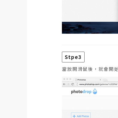
Stpe3
當放開滑鼠後，就會開