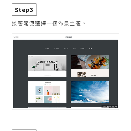
d
P
Step3
r
e
s
接著隨便選擇一個佈景主題。
s
安
裝
與
設
定
外
掛
實
作
電
商