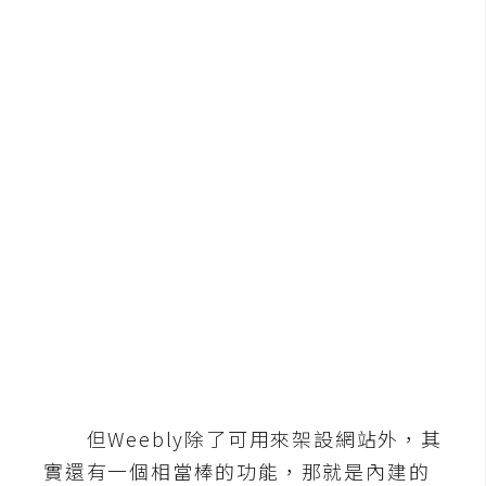
b
e
P
h
o
t
o
s
h
o
p
I
l
l
但Weebly除了可用來架設網站外，其
u
實還有一個相當棒的功能，那就是內建的
s