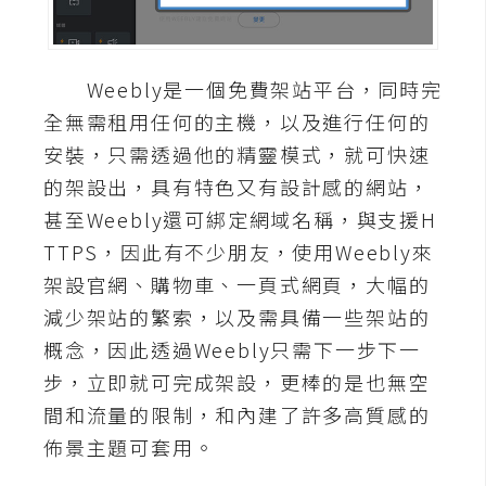
A
I
應
Weebly是一個免費架站平台，同時完
用
全無需租用任何的主機，以及進行任何的
設
安裝，只需透過他的精靈模式，就可快速
計
的架設出，具有特色又有設計感的網站，
甚至Weebly還可綁定網域名稱，與支援H
網
TTPS，因此有不少朋友，使用Weebly來
站
架設官網、購物車、一頁式網頁，大幅的
減少架站的繁索，以及需具備一些架站的
概念，因此透過Weebly只需下一步下一
影
步，立即就可完成架設，更棒的是也無空
像
間和流量的限制，和內建了許多高質感的
A
佈景主題可套用。
d
o