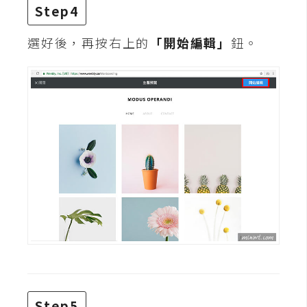
Step4
W
選好後，再按右上的
「開始編輯」
鈕。
o
o
C
o
m
m
e
r
c
e
金
流
物
流
Step5