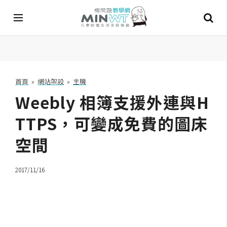
A
I
首頁
»
網站架設
»
主機
Weebly 相簿支援外連與H
A
I
工
TTPS，可變成免費的圖床
具
空間
C
h
2017/11/16
a
t
G
P
T