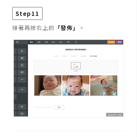
開
Step11
發
接著再按右上的
「發佈」
。
熱
門
文
章
全
站
導
覽
合