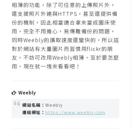
t
相簿的功能，除了可任意的上傳照片外，
r
還支援照片外連與HTTPS，甚至還提供備
a
份的機制，因此相當適合拿來當成圖床使
t
用，完全不用擔心，易傳難備份的問題，
o
r
同時Weebly的讀取速度還蠻快的，所以這
對於網站有大量圖片而習慣用flickr的朋
友，不妨可改用Weebly相簿，至於要怎麼
去
用，現在就一塊來看看吧！
背
與
合
成
Weebly
攝
影
網站名稱：
Weebly
連結網址：
https://www.weebly.com
商
品