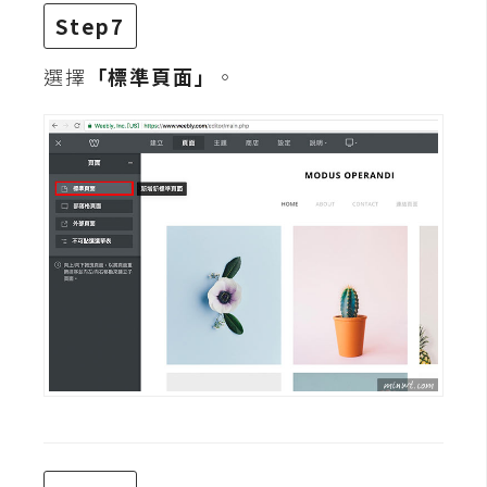
S
Step7
S
選擇
「標準頁面」
。
J
a
v
a
S
c
r
i
p
t
U
I
/