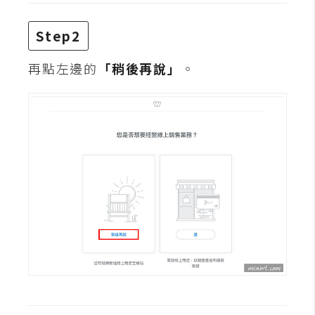
費
圖
Step2
庫
再點左邊的
「稍後再說」
。
免
費
字
型
網
站
架
設
W
o
r