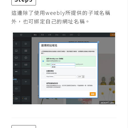
架
設
這邊除了使用weebly所提供的子域名稱
外，也可綁定自己的網址名稱。
主
機
與
網
域
S
E
O
工
具
免
費