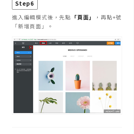
Step6
空
間
進入編輯模式後，先點
「頁面」
，再點+號
「新增頁面」。
網
頁
設
計
前
端
H
T
M
L
/
C