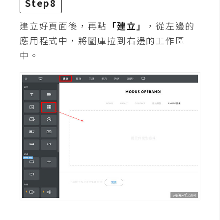
Step8
U
X
建立好頁面後，再點
「建立」
，從左邊的
應用程式中，將圖庫拉到右邊的工作區
中。
R
W
D
網
頁
後
端
P
H
P
D