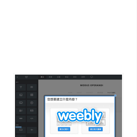
G
e
m
i
n
i
A
I
生
成
圖
片
影
片