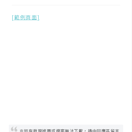
[範例頁面]
※如有發現掉圖或檔案無法下載，請由回應區留言