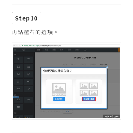
示
Step10
免
費
再點選右的選項。
版
型
M
A
C
開
箱
梅