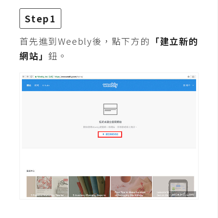
攝
影
Step1
首先進到Weebly後，點下方的
「建立新的
手
網站」
鈕。
機
攝
影
器
材
操
控
資
源
免