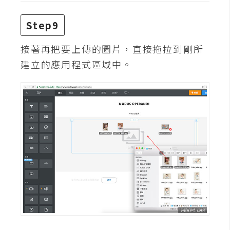
o
c
Step9
k
e
接著再把要上傳的圖片，直接拖拉到剛所
r
建立的應用程式區域中。
伺
服
器
設
定
資
源
免
費
圖