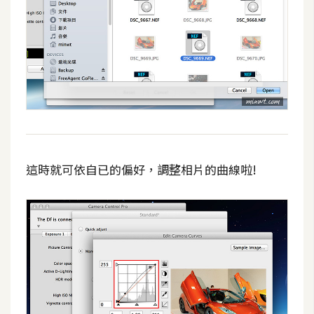
S
S
J
a
v
a
S
c
這時就可依自已的偏好，調整相片的曲線啦!
r
i
p
t
U
I
/