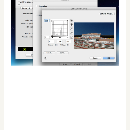
G
e
m
i
n
i
A
I
生
成
圖
片
影
片