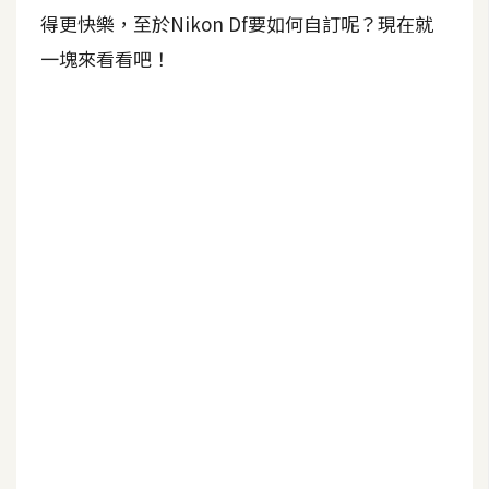
b
得更快樂，至於Nikon Df要如何自訂呢？現在就
e
一塊來看看吧！
P
h
o
t
o
s
h
o
p
I
l
l
u
s