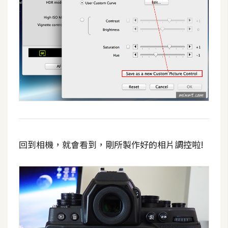
o
c
k
e
r
伺
服
器
設
定
回到相機，就會看到，剛所製作好的相片調控啦!
資
源
免
費
圖