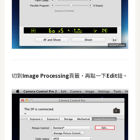
d
P
r
e
s
s
安
裝
與
設
定
切到
Image Processing
頁籤，再點一下
Edit
鈕。
外
掛
實
作
電
商