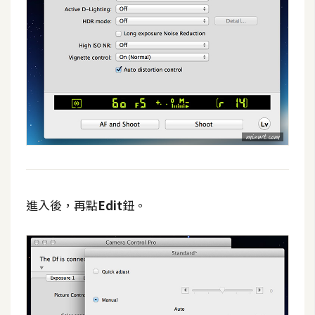
W
o
o
C
o
m
m
e
r
c
e
進入後，再點
Edit
鈕。
金
流
物
流