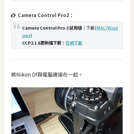
t
r
Camera Control Pro2：
a
t
Camera Control Pro 2 試用版：
下載(
MAC
/
Wind
o
ows
)
r
CCP2.1.6更新檔下載：
官網下載
去
背
將Nikon Df與電腦連接在一起。
與
合
成
攝
影
商
品