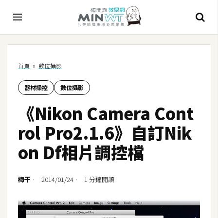
A
首頁
»
數位攝影
I
器材操控
數位攝影
A
I
《Nikon Camera Cont
工
具
rol Pro2.1.6》自訂Nik
C
on Df相片調控檔
h
a
t
梅干
2014/01/24
1 分鐘閱讀
G
P
T