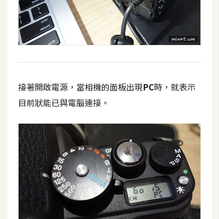
攝
影
手
機
攝
影
接著開啟電源，當相機的面板出現
PC
時，就表示
目前狀能已與電腦連接。
器
材
操
控
資
源
免