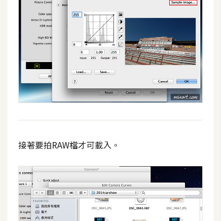
空
間
網
頁
設
計
前
端
接著要拍RAW檔才可載入。
H
T
M
L
/
C