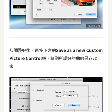
U
X
R
W
D
網
都調整好後，再按下方的
Save as a new Custom
頁
Picture Control
鈕，將剛所調好的曲線另存起
後
來。
端
P
H
P
D