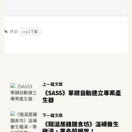
作
提
案
標籤
ccp2下載
上一篇文章
《SASS》單鍵自動建立專案產
生器
下一篇文章
《龍涎居雞膳食坊》溫補養生
雞湯，寒冬超暖胃！