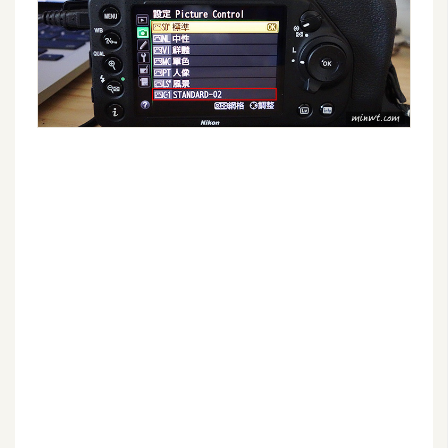
示
免
費
版
型
M
A
C
開
箱
梅