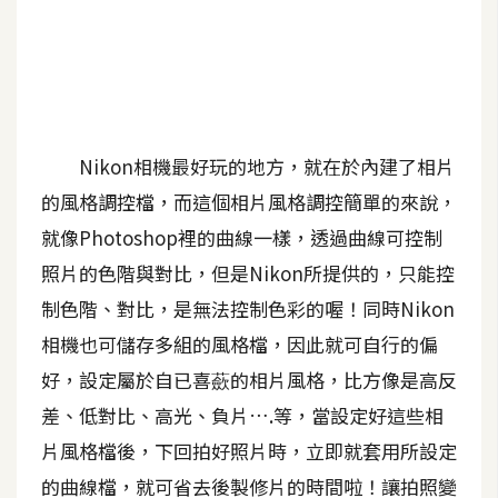
A
I
應
用
設
Nikon相機最好玩的地方，就在於內建了相片
計
的風格調控檔，而這個相片風格調控簡單的來說，
就像Photoshop裡的曲線一樣，透過曲線可控制
網
照片的色階與對比，但是Nikon所提供的，只能控
站
制色階、對比，是無法控制色彩的喔！同時Nikon
相機也可儲存多組的風格檔，因此就可自行的偏
影
好，設定屬於自已喜蘝的相片風格，比方像是高反
像
差、低對比、高光、負片….等，當設定好這些相
片風格檔後，下回拍好照片時，立即就套用所設定
A
d
的曲線檔，就可省去後製修片的時間啦！讓拍照變
o