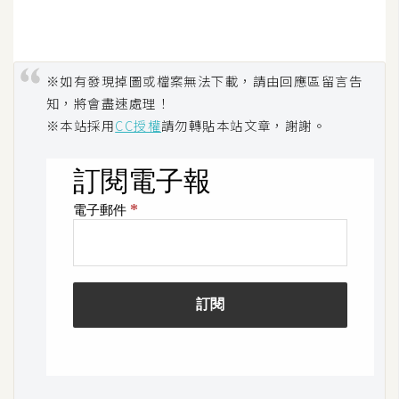
開
發
※如有發現掉圖或檔案無法下載，請由回應區留言告
知，將會盡速處理！
熱
※本站採用
CC授權
請勿轉貼本站文章，謝謝。
門
文
章
全
站
導
覽
合