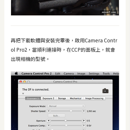
費
圖
庫
免
再把下載軟體與安裝完畢後，啟用Camera Contr
費
字
ol Pro2，當順利連接時，在CCP的面板上，就會
型
出現相機的型號。
網
站
架
設
W
o
r