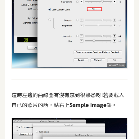
架
設
主
機
與
網
域
S
E
O
這時左邊的曲線圖有沒有感到很熟悉呀!若要載入
工
自已的照片的話，點右上
Sample Image
鈕。
具
免
費