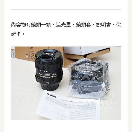
攝
影
內容物有鏡頭一顆、遮光罩、鏡頭套、說明書、保
手
證卡。
機
攝
影
器
材
操
控
資
源
免