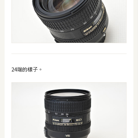
架
設
主
機
與
網
域
24端的樣子。
S
E
O
工
具
免
費