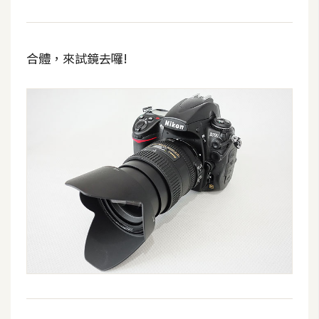
S
S
合體，來試鏡去囉!
J
a
v
a
S
c
r
i
p
t
U
I
/