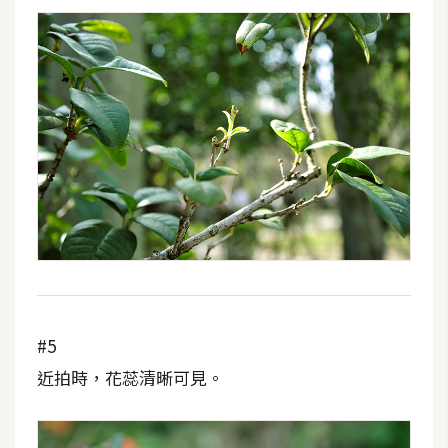
開
發
熱
門
文
章
全
站
導
#5
覽
近拍時，花蕊清晰可見。
合