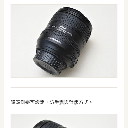
d
P
r
e
s
s
安
裝
與
設
定
外
掛
實
鏡頭側邊可設定，防手震與對焦方式。
作
電
商