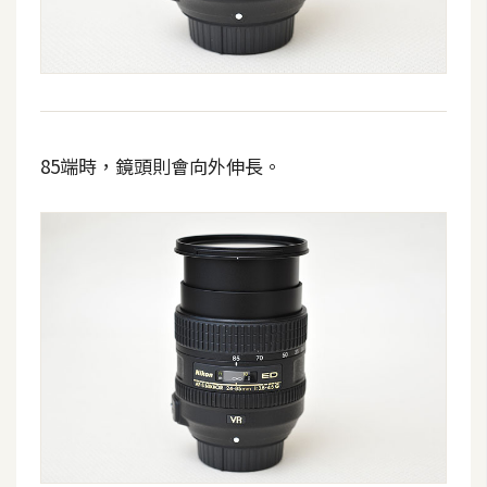
空
間
網
頁
85端時，鏡頭則會向外伸長。
設
計
前
端
H
T
M
L
/
C