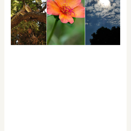
G
e
m
i
n
i
A
I
生
成
圖
片
影
片