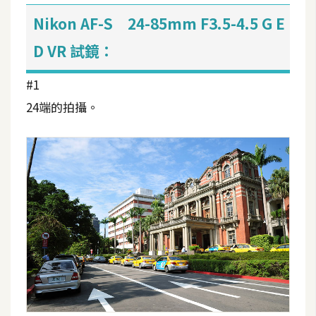
U
Nikon AF-S 24-85mm F3.5-4.5 G E
X
D VR 試鏡：
R
#1
W
24端的拍攝。
D
網
頁
後
端
P
H
P
D