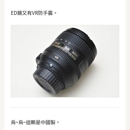
費
圖
ED鏡又有VR防手震。
庫
免
費
字
型
網
站
架
設
W
烏~烏~這顆是中國製。
o
r