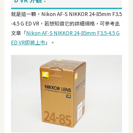
t
r
就是這一顆，Nikon AF-S NIKKOR 24-85mm F3.5
a
-4.5 G ED VR，若想知道它的詳細規格，可參考此
t
o
文章「
Nikon AF-S NIKKOR 24-85mm F3.5-4.5 G
r
ED VR即將上市
」。
去
背
與
合
成
攝
影
商
品