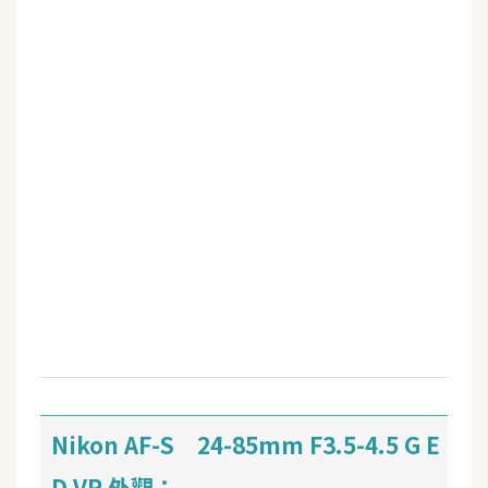
b
e
P
h
o
t
o
s
h
o
p
I
l
l
Nikon AF-S 24-85mm F3.5-4.5 G E
u
s
D VR 外觀：