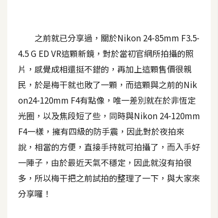
A
I
應
之前就已分享過，關於Nikon 24-85mm F3.5-
用
4.5 G ED VR這顆新鏡，對於當初官網所拍攝的照
設
片，感覺成相還挺不錯的，再加上這顆售價很親
計
民，於是梅干就也敗了一顆，而這顆與之前的Nik
on24-120mm F4有點像，唯一差別就在於非恆定
網
光圈，以及焦段短了些，同時與Nikon 24-120mm
站
F4一樣，擁有四級的防手震，因此對於夜拍來
說，相當的方便，直接手持就可拍攝了，而入手好
影
一陣子，由於最近天氣不穩定，因此就沒有拍很
像
多，所以梅干把之前試拍的整理了一下，與大家來
分享囉！
A
d
o