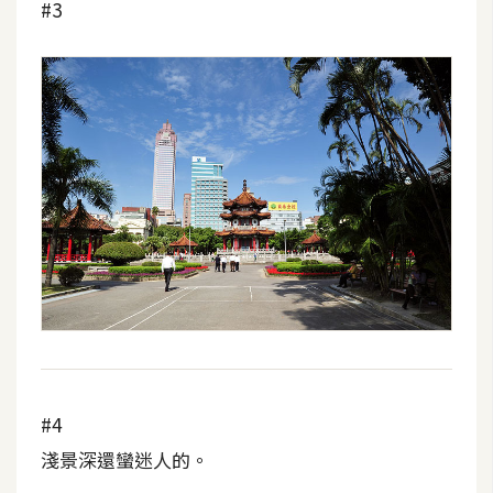
#3
示
免
費
版
型
M
A
C
開
箱
#4
淺景深還蠻迷人的。
梅