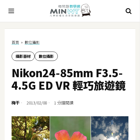
A
首頁
»
數位攝影
I
攝影器材
數位攝影
A
I
Nikon24-85mm F3.5-
工
具
4.5G ED VR 輕巧旅遊鏡
C
h
梅干
2013/02/08
1 分鐘閱讀
a
t
G
P
T