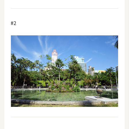
o
c
k
#2
e
r
伺
服
器
設
定
資
源
免
費
圖