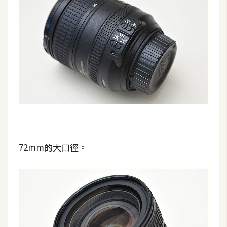
W
o
o
C
o
m
m
e
r
c
e
72mm的大口徑。
金
流
物
流