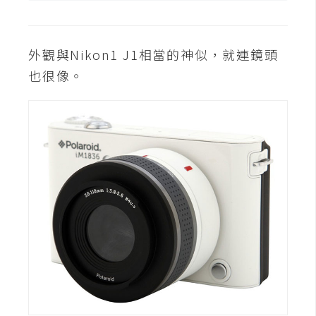
攝
影
外觀與Nikon1 J1相當的神似，就連鏡頭
手
也很像。
機
攝
影
器
材
操
控
資
源
免