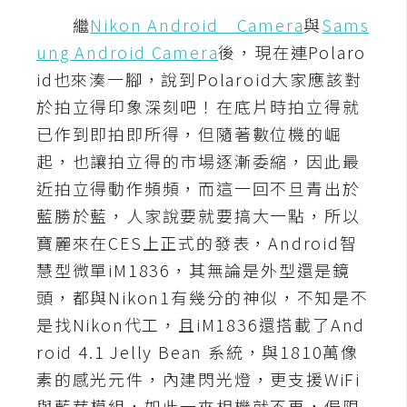
繼
Nikon Android Camera
與
Sams
A
I
ung Android Camera
後，現在連Polaro
應
用
id也來湊一腳，說到Polaroid大家應該對
於拍立得印象深刻吧！在底片時拍立得就
設
已作到即拍即所得，但隨著數位機的崛
計
起，也讓拍立得的市場逐漸委縮，因此最
近拍立得動作頻頻，而這一回不旦青出於
網
藍勝於藍，人家說要就要搞大一點，所以
站
寶麗來在CES上正式的發表，Android智
慧型微單iM1836，其無論是外型還是鏡
頭，都與Nikon1有幾分的神似，不知是不
影
是找Nikon代工，且iM1836還搭載了And
像
roid 4.1 Jelly Bean 系統，與1810萬像
A
素的感光元件，內建閃光燈，更支援WiFi
d
o
與藍芽模組，如此一來相機就不再，侷限