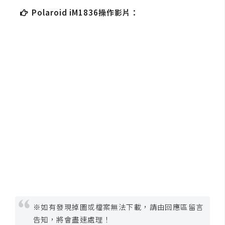
空
Polaroid iM1836操作影片：
間
網
頁
設
計
前
端
H
T
M
L
※如有發現掉圖或檔案無法下載，請由回應區留言
/
告知，將會盡速處理！
C