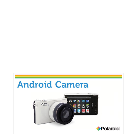
G
e
m
i
n
i
A
I
生
成
圖
片
影
片