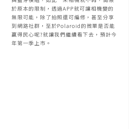
b
e
於原本的限制，透過APP就可讓相機變的
無限可能，除了拍照還可編修，甚至分享
P
到網路社群，至於Polaroid的微單是否能
h
贏得民心呢?就讓我們繼續看下去，預計今
o
年第一季上市。
t
o
s
h
o
p
I
l
l
u
s