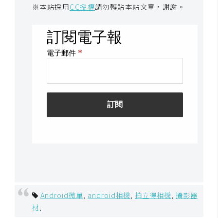
※本站採用
CC授權
請勿轉貼本站文章，謝謝。
S
S
J
a
v
a
S
c
r
i
p
t
U
Android微單
,
android相機
,
拍立得相機
,
攝影器
I
材
,
/