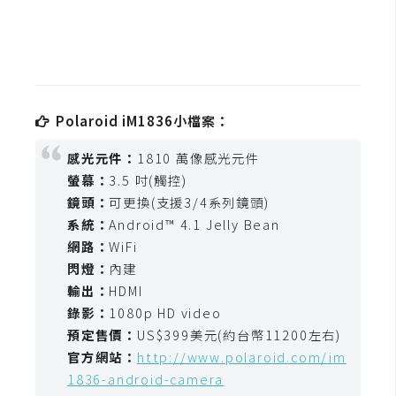
t
r
a
t
o
r
Polaroid iM1836小檔案：
感光元件：
1810 萬像感光元件
去
螢幕：
3.5 吋(觸控)
背
鏡頭：
可更換(支援3/4系列鏡頭)
與
系統：
Android™ 4.1 Jelly Bean
合
網路：
WiFi
成
閃燈：
內建
輸出：
HDMI
攝
影
錄影：
1080p HD video
預定售價：
US$399美元(約台幣11200左右)
官方網站：
http://www.polaroid.com/im
商
1836-android-camera
品