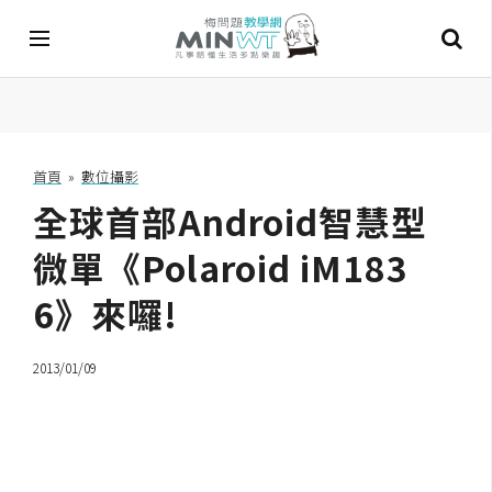
A
I
首頁
»
數位攝影
全球首部Android智慧型
A
I
工
微單《Polaroid iM183
具
6》來囉!
C
h
2013/01/09
a
t
G
P
T