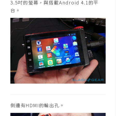
3.5吋的螢幕，與搭載Android 4.1的平
台。
W
o
o
C
o
m
m
e
r
c
e
金
流
物
側邊有HDMI的輸出孔。
流