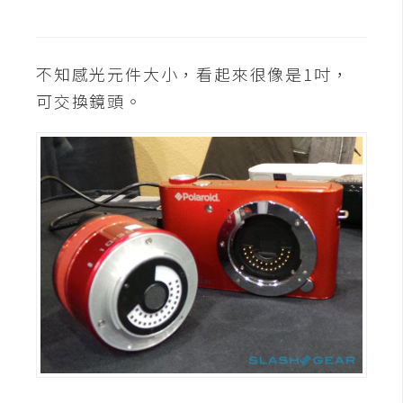
費
圖
庫
不知感光元件大小，看起來很像是1吋，
可交換鏡頭。
免
費
字
型
網
站
架
設
W
o
r