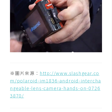
架
設
主
機
與
網
域
S
E
※圖片來源：
http://www.slashgear.co
O
m/polaroid-im1836-android-intercha
工
具
ngeable-lens-camera-hands-on-0726
3870/
免
費