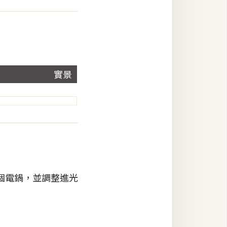
實景
個電鍋，並調整進光