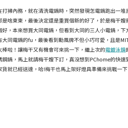
掃內務，就在清洗電鍋時，突然發現怎電鍋跑出一堆
那是啥東東，最後決定還是重買個新的好了，於是梅干嫂
個好，本來想買大同電鍋，但看到大同的三人小電鍋，下
大同電鍋的fu，最後看到勳風牌不但小巧可愛，且是MI
太棒啦！讓梅干又有機會可來挑一下，繼上次的
電鍍泳鏡
銹鋼鍋，馬上就請梅干嫂下訂，真沒想到PChome的快速
家貨就已經送達，哈!梅干也馬上架好燈具準備來挑戰一下