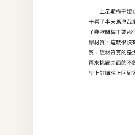
器材操控
上星期梅干嫂在打
資源
干看了半天馬恩哉
免費圖庫
了幾款問梅干要那
免費字型
膠材質，這就很沒有
質，這材質真的是
再來挑戰亮面的不
網站架設
早上訂購晚上回到
WordPress
安裝與設定
外掛實作
電商
WooCommerce