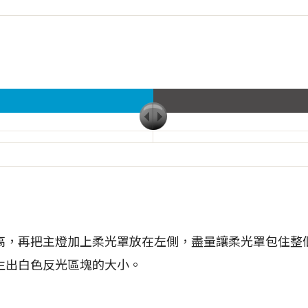
高，再把主燈加上柔光罩放在左側，盡量讓柔光罩包住整
生出白色反光區塊的大小。