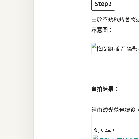
Step2
由於不銹鋼鍋會將
示意圖：
實拍結果：
經由透光幕包覆後