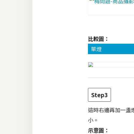
比較圖：
單燈
Step3
這時右邊再加一盞
小。
示意圖：