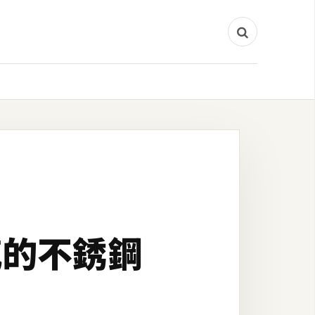
感的不銹鋼