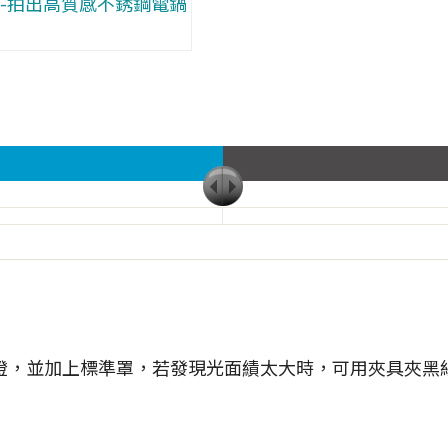
燈，並加上標準罩，若發現光面績太大時，可用夾具夾黑