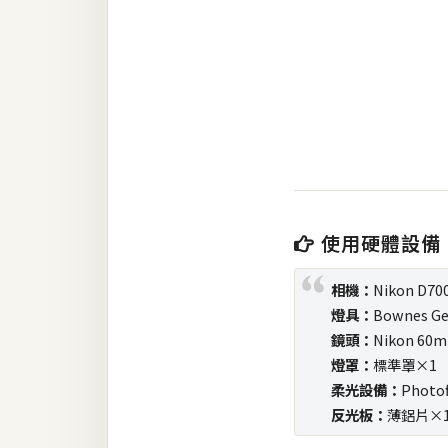
金流物流
架設
主機與網域
SEO 工具
免費空間
使用硬體設備
網頁設計
相機：
Nikon D
前端
燈具：
Bownes Ge
HTML / CSS
鏡頭：
Nikon 60
燈罩：
標準罩×1
JavaScript
柔光設備：
Phot
UI / UX
反光板：
薄鋁片×