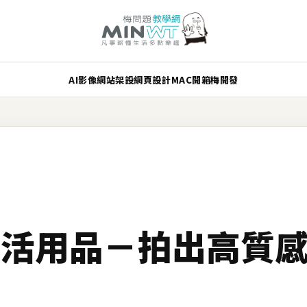
AI
影像
網站架設
網頁設計
MAC
開箱
梅開發
生活用品－拍出高質