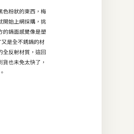
黑色粉狀的東西，梅
就開始上網採購，挑
方的鍋面感覺像是塑
T又是全不銹鍋的材
的全反射材質，這回
到貨也未免太快了，
。