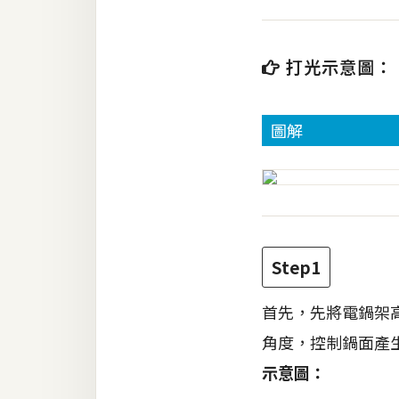
RWD 網頁
後端
打光示意圖：
PHP
Docker
圖解
伺服器設定
資源
免費圖示
免費版型
Step1
首先，先將電鍋架
MAC
角度，控制鍋面產
示意圖：
開箱