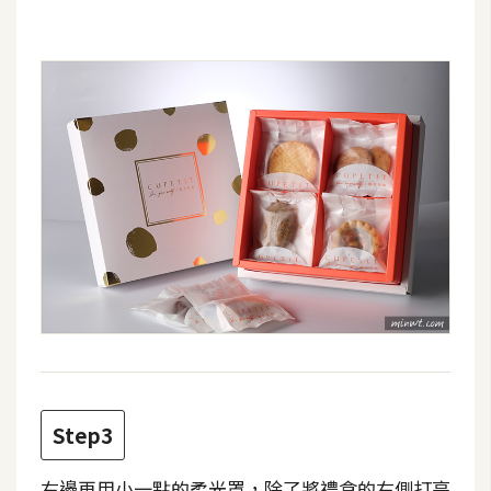
架
設
主
機
與
網
域
S
E
O
工
具
Step3
免
費
右邊再用小一點的柔光罩，除了將禮盒的右側打亮