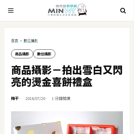
A
首頁
»
數位攝影
I
商品攝影
數位攝影
A
I
商品攝影－拍出雪白又閃
工
具
亮的燙金喜餅禮盒
C
h
梅干
2016/07/20
1 分鐘閱讀
a
t
G
P
T