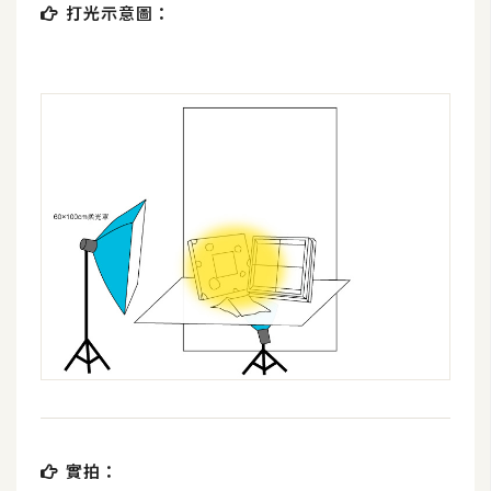
打光示意圖：
W
o
o
C
o
m
m
e
r
c
e
金
流
物
流
實拍：