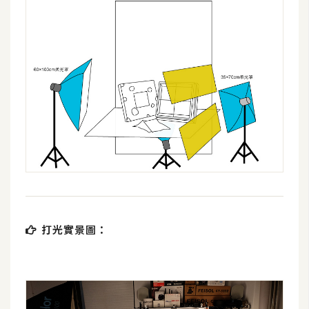
t
r
a
t
o
r
去
背
與
合
成
打光實景圖：
攝
影
商
品