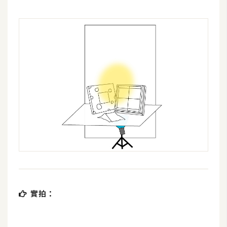
費
圖
庫
免
費
字
型
網
站
架
設
實拍：
W
o
r