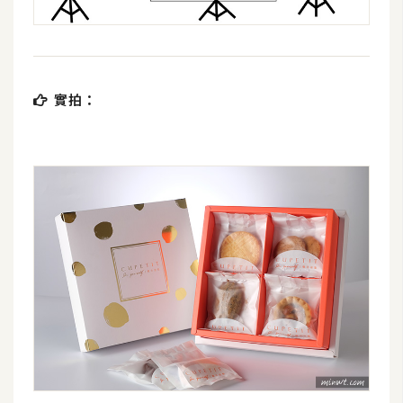
o
c
k
e
r
實拍：
伺
服
器
設
定
資
源
免
費
圖