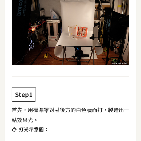
攝
影
手
機
攝
影
器
材
操
Step1
控
首先，用標準罩對著後方的白色牆面打，製造出一
資
源
點效果光。
打光示意圖：
免