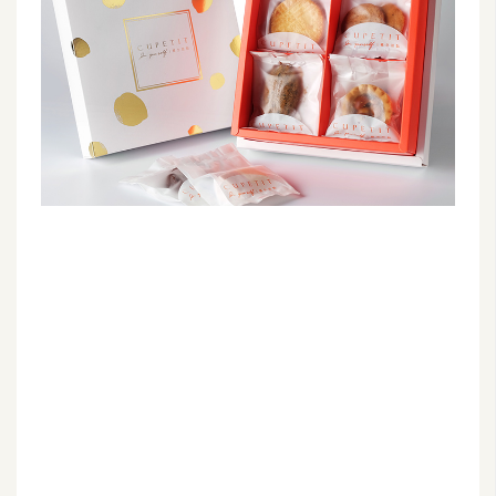
G
e
m
i
n
i
A
I
生
成
圖
片
影
片