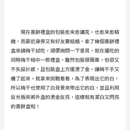
A
I
應
用
現在喜餅禮盒的包裝愈來愈講究，也愈來愈精
設
緻，而最近身旁又有好友要結婚，拿了幾個喜餅禮
計
盒來請梅干試吃，順便詢問一下意見，就在邊吃的
同時梅干相中一款禮盒，雖然包裝很簡單，但卻又
網
不失設計感，且包裝盒上方還燙了金，讓梅干手又
站
癢了起來，就拿來挑戰看看，為了表現出它的白，
所以梅干也使用了白背景來帶出它的白，並且利用
影
反光板來將外盒的燙金反亮，這樣就有潔白又閃亮
像
的喜餅盒啦！
A
d
o