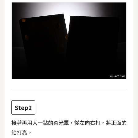
d
P
r
e
s
s
安
裝
與
設
定
外
掛
Step2
實
作
接著再用大一點的柔光罩，從左向右打，將正面的
電
給打亮。
商