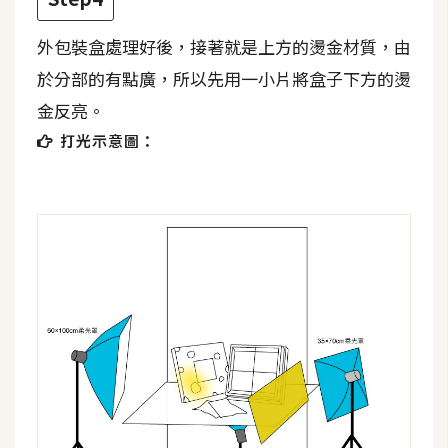
U
X
外包裝盒處理好後，接著就是上方的燙金材質，由
於分部的有點廣，所以先用一小片將盒子下方的燙
金反亮。
R
W
打光示意圖：
D
網
頁
後
端
P
H
P
D