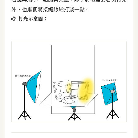
空
外，也順便將接縫線給打淡一點。
間
打光示意圖：
網
頁
設
計
前
端
H
T
M
L
/
C