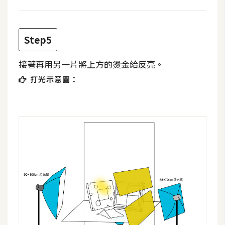
示
Step5
免
費
接著再用另一片將上方的燙金給反亮。
版
型
打光示意圖：
M
A
C
開
箱
梅