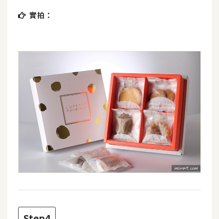
S
實拍：
S
J
a
v
a
S
c
r
i
p
t
U
I
Step4
/