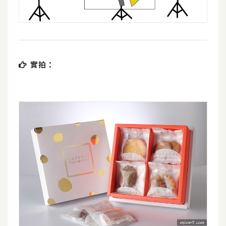
開
發
熱
實拍：
門
文
章
全
站
導
覽
合