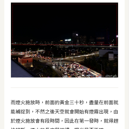
W
o
o
C
o
m
m
e
r
c
e
金
而煙火施放時，前面的黃金三十秒，盡量在前面就
流
能補捉到，不然之後天空就會開始有煙霧出現，由
物
於煙火施放會有段時間，因此在第一發時，就得趕
流