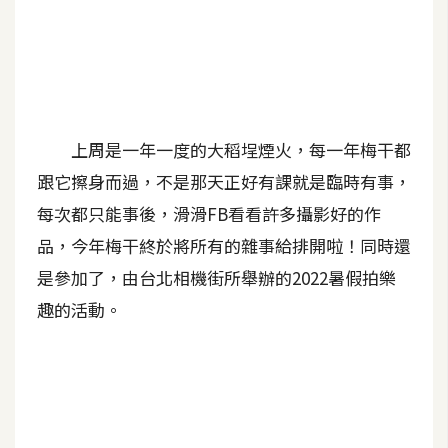
A
I
應
用
設
上周是一年一度的大稻埕煙火，每一年梅干都
計
跟它擦身而過，不是那天正好有課就是臨時有事，
每次都只能事後，滑滑FB看看許多攝影好的作
網
品，今年梅干終於將所有的雜事給排開啦！同時還
站
是參加了，由台北相機街所舉辦的2022暑假拍樂
趣的活動。
影
像
A
d
o