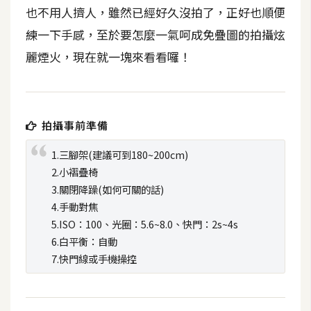
t
也不用人擠人，雖然已經好久沒拍了，正好也順便
r
練一下手感，至於要怎麼一氣呵成免疊圖的拍攝炫
a
麗煙火，現在就一塊來看看囉！
t
o
r
拍攝事前準備
去
1.三腳架(建議可到180~200cm)
背
2.小褶疊椅
與
3.關閉降躁(如何可關的話)
合
4.手動對焦
成
5.ISO：100、光圈：5.6~8.0、快門：2s~4s
攝
6.白平衡：自動
影
7.快門線或手機操控
商
品