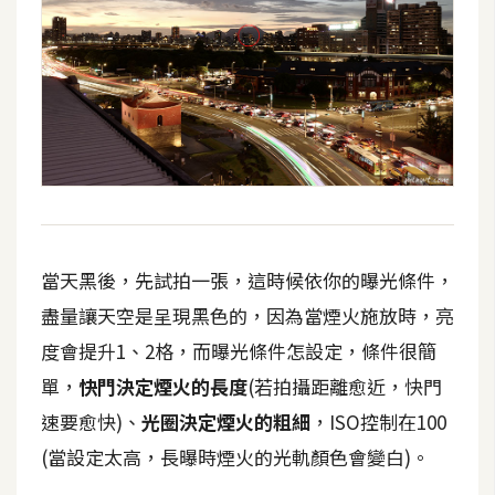
d
P
r
e
s
s
安
裝
與
設
定
當天黑後，先試拍一張，這時候依你的曝光條件，
盡量讓天空是呈現黑色的，因為當煙火施放時，亮
外
度會提升1、2格，而曝光條件怎設定，條件很簡
掛
單，
快門
決定煙火的長度
(若拍攝距離愈近，快門
實
作
速要愈快)、
光圈
決定煙火的粗細
，ISO控制在100
(當設定太高，長曝時煙火的光軌顏色會變白)。
電
商