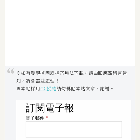
開
發
熱
門
文
章
※如有發現掉圖或檔案無法下載，請由回應區留言告
知，將會盡速處理！
全
※本站採用
CC授權
請勿轉貼本站文章，謝謝。
站
導
覽
合