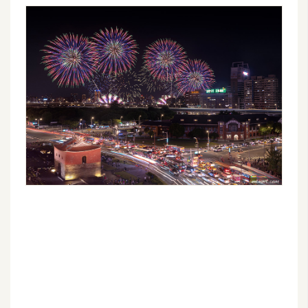
示
免
費
版
型
M
A
C
開
箱
梅