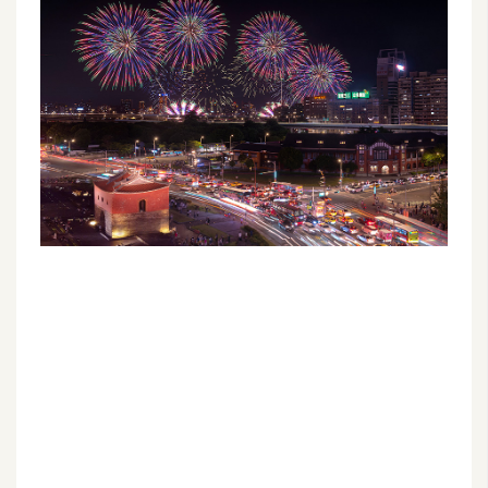
G
e
m
i
n
i
A
I
生
成
圖
片
影
片