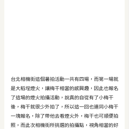
b
e
P
h
o
t
o
s
h
o
台北相機街這個暑拍活動一共有四場，而第一場就
p
是大稻埕煙火，讓梅干相當的感興趣，因此也報名
了這場的煙火拍攝活動，說真的自從有了小梅干
I
l
後，梅干就很少外拍了，所以這一回也連同小梅干
l
一塊報名，除了帶他去看煙火外，梅干也可順便拍
u
照，而此次相機街所挑選的拍攝點，視角相當的好
s