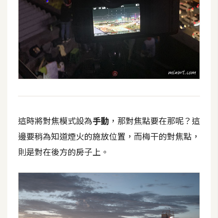
費
圖
庫
免
費
字
型
這時將對焦模式設為
手動
，那對焦點要在那呢？這
網
邊要稍為知道煙火的施放位置，而梅干的對焦點，
站
則是對在後方的房子上。
架
設
W
o
r