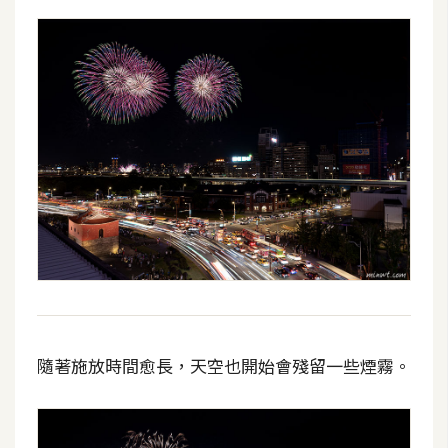
空
間
網
頁
設
計
前
端
H
T
隨著施放時間愈長，天空也開始會殘留一些煙霧。
M
L
/
C