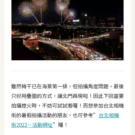
o
c
k
e
r
伺
服
器
設
定
雖然梅干已在海景第一排，但拍攝角度問題，最後
資
只好用疊圖的方式，讓北門再現啦！因此下回當要
源
拍攝煙火時，不妨可試試看囉！而想參加台北相機
街的暑假拍攝活動的朋友，也可參考”
台北相機
免
費
街2022－活動網址
”囉！
圖