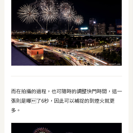
S
S
J
a
v
a
S
c
r
i
p
而在拍攝的過程，也可隨時的調整快門時間，這一
t
張則是曝了6秒，因此可以補捉的到煙火就更
多。
U
I
/