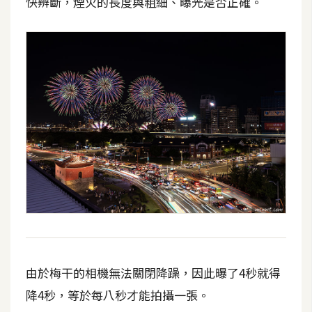
快辨斷，煙火的長度與粗細、曝光是否正確。
架
設
主
機
與
網
域
S
E
O
工
具
由於梅干的相機無法關閉降躁，因此曝了4秒就得
免
降4秒，等於每八秒才能拍攝一張。
費