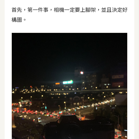
攝
首先，第一件事，相機一定要上腳架，並且決定好
影
構圖。
手
機
攝
影
器
材
操
控
資
源
免