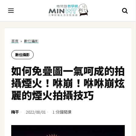
A
首頁
»
數位攝影
I
數位攝影
A
I
如何免疊圖一氣呵成的拍
工
具
攝煙火！咻崩！咻咻崩炫
C
麗的煙火拍攝技巧
h
a
t
梅干
2022/08/01
1 分鐘閱讀
G
P
T