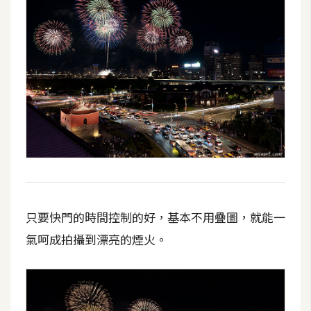
U
X
R
W
D
網
頁
後
端
只要快門的時間控制的好，基本不用疊圖，就能一
P
氣呵成拍攝到漂亮的煙火。
H
P
D