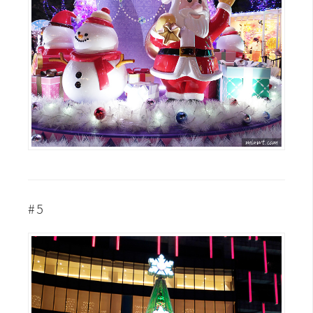
o
c
k
e
r
伺
服
器
設
定
#5
資
源
免
費
圖