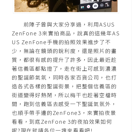
A
I
應
前陣子曾與大家分享過，利用ASUS
用
ZenFone 3來實拍商品，說真的這幾年AS
設
US ZenFone手機的拍照效果進步了不
計
少，無論在鏡頭的銳利度，還是照片的畫
質，都很有感的提升了許多，因此最近趁
網
著信義區都點燈了，走在街上可感到濃濃
站
的聖誕節氣氛，同時各家百貨公司，也打
造各式各樣的聖誕街景，把整個信義區的
街道變得好熱鬧，所以梅干也趁著空檔時
影
間，跑到信義區去感受一下聖誕氣氛外，
像
也順手帶手邊的ZenFone3，來實拍夜景
A
看看，到底ZenFone 3的夜拍效果如何
d
呢?現在就請各位一塊來看看吧!
o