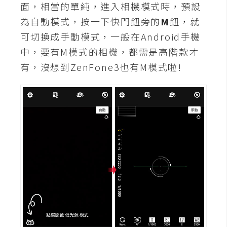
面，相當的單純，進入相機模式時，預設
t
r
為自動模式，按一下快門鈕旁的
M
鈕，就
a
可切換成手動模式，一般在Android手機
t
中，要有M模式的相機，都需是高階款才
o
有，沒想到ZenFone3也有M模式啦!
r
去
背
與
合
成
攝
影
商
品