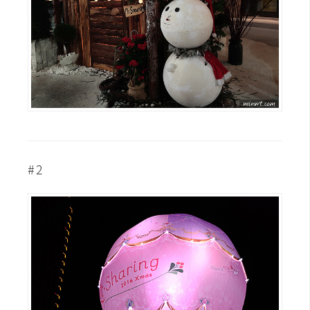
空
間
網
頁
設
計
#2
前
端
H
T
M
L
/
C