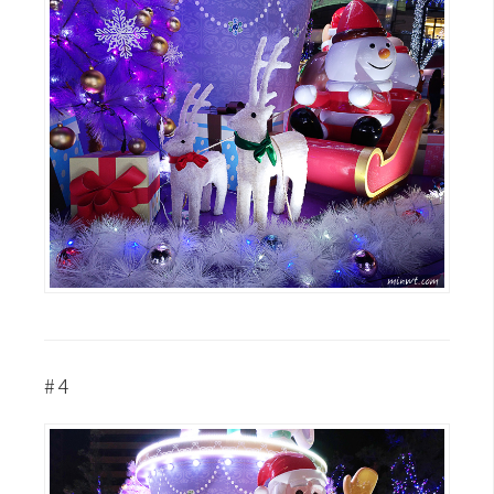
U
X
R
W
D
網
頁
後
端
P
H
#4
P
D