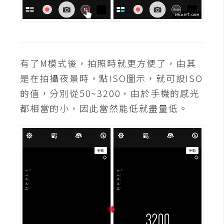
攝
影
手
有了M模式後，拍照時就更方便了，由其
機
攝
是在拍攝夜景時，點ISO圖示，就可設ISO
影
的值，分別從50~3200，由於手機的感光
都相當的小，因此當然能低就盡量低。
器
材
操
控
資
源
免