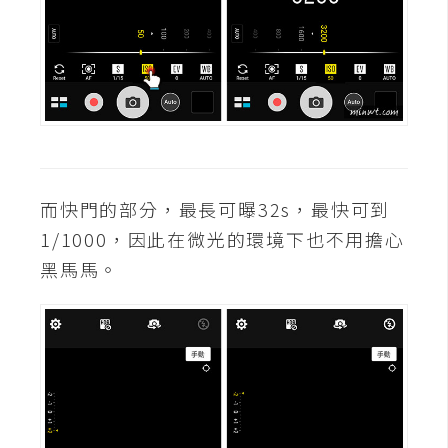
費
圖
庫
免
費
字
型
而快門的部分，最長可曝32s，最快可到
1/1000，因此在微光的環境下也不用擔心
網
黑馬馬。
站
架
設
W
o
r