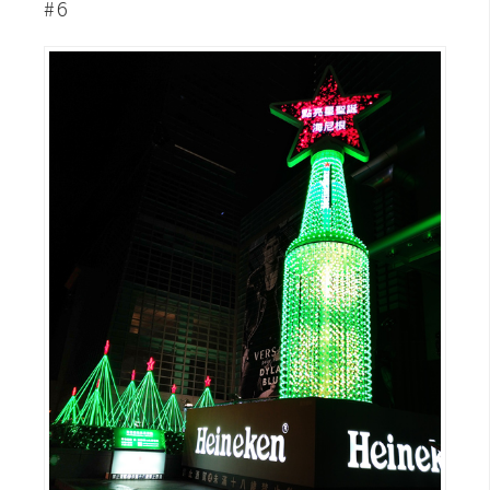
#6
開
發
熱
門
文
章
全
站
導
覽
合