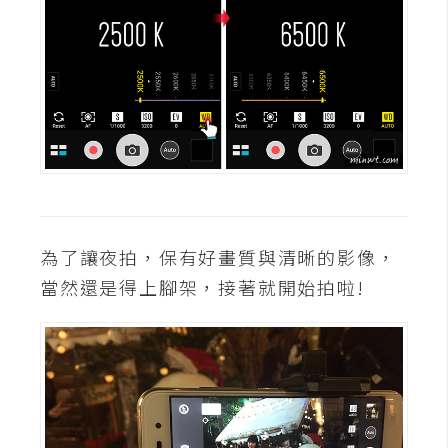
W
o
o
C
o
m
m
e
r
為了讓夜拍，保有好畫質與清晰的影像，
c
e
當然還是得上腳架，接著就開始拍啦!
金
流
物
流