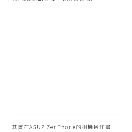
b
e
P
h
o
t
o
s
h
o
p
I
l
l
u
其實在ASUZ ZenPhone的相機操作畫
s