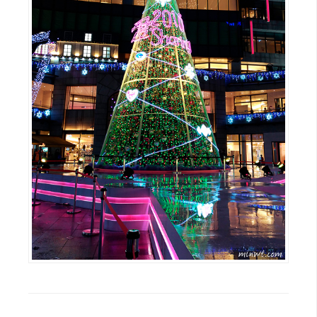
示
免
費
版
型
M
A
C
開
箱
梅