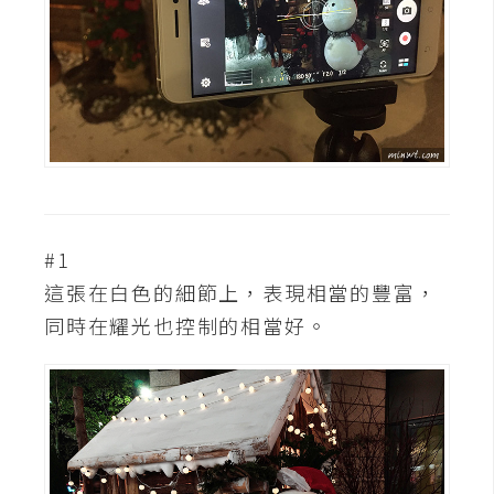
架
設
主
機
與
網
域
#1
S
這張在白色的細節上，表現相當的豐富，
E
同時在耀光也控制的相當好。
O
工
具
免
費