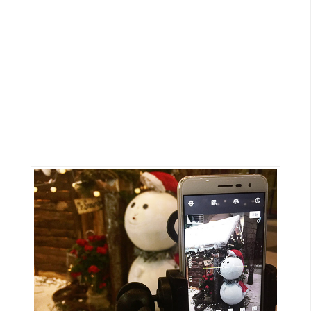
G
e
m
i
n
i
A
I
生
成
圖
片
影
片