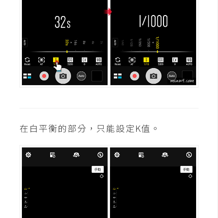
d
P
r
e
s
s
安
裝
與
設
定
在白平衡的部分，只能設定K值。
外
掛
實
作
電
商