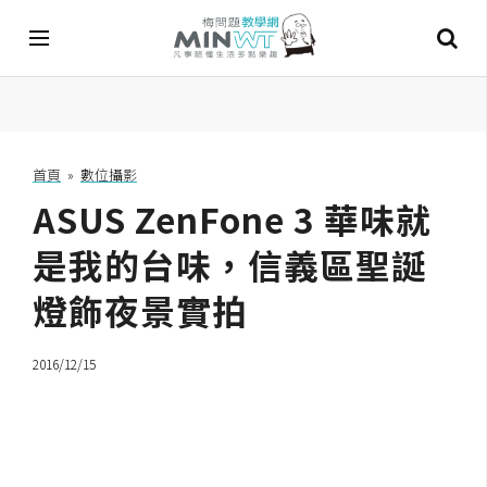
A
I
首頁
»
數位攝影
ASUS ZenFone 3 華味就
A
I
工
是我的台味，信義區聖誕
具
燈飾夜景實拍
C
h
2016/12/15
a
t
G
P
T