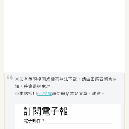
空
間
網
頁
設
計
前
端
※如有發現掉圖或檔案無法下載，請由回應區留言告
知，將會盡速處理！
H
※本站採用
CC授權
請勿轉貼本站文章，謝謝。
T
M
L
/
C