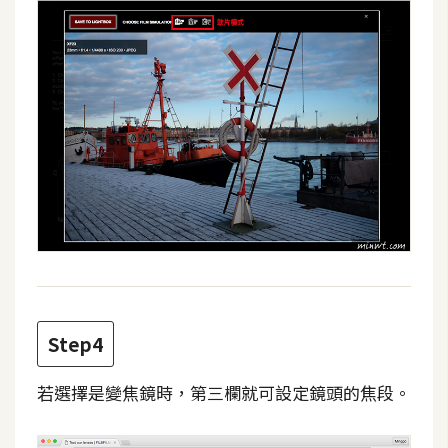
d
P
r
e
s
s
安
裝
與
設
定
外
掛
Step4
實
作
若選擇是變焦鏡時，第三欄就可設定鏡頭的焦段。
電
商