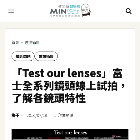
A
首頁
»
數位攝影
I
攝影問題
數位攝影
A
I
「Test our lenses」富
工
具
士全系列鏡頭線上試拍，
C
了解各鏡頭特性
h
a
t
梅干
2016/07/18
1 分鐘閱讀
G
P
T