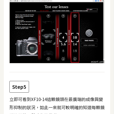
W
o
o
C
o
m
m
e
r
c
e
Step5
金
流
立即可看到XF10-14這顆鏡頭在最廣端的成像與變
物
形抑制的狀況，如此一來就可較明確的知道每顆鏡
流