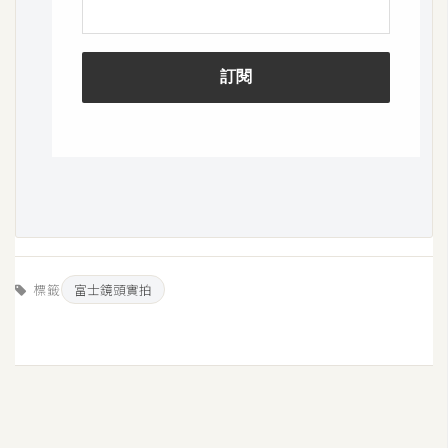
S
S
J
a
v
a
S
c
r
i
標籤
富士鏡頭實拍
p
t
U
I
/