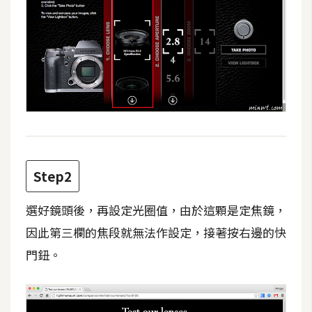
攝
影
手
機
攝
影
器
Step2
材
操
選好鏡頭後，再設定光圈值，由於這顆是定焦鏡，
控
因此第三欄的焦段就無法作設定，接著按右邊的快
資
門鈕。
源
免