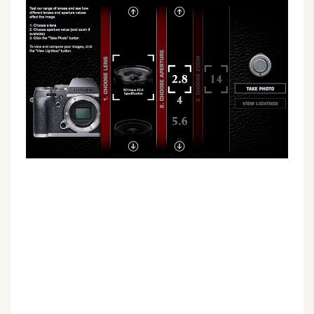
G
e
m
i
n
i
A
I
生
成
圖
片
影
片