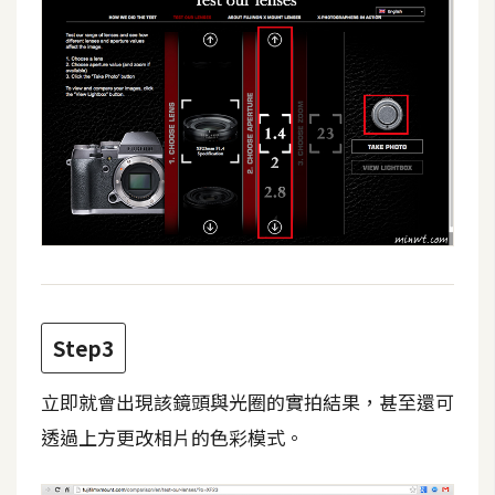
費
圖
庫
免
費
字
型
網
站
Step3
架
設
立即就會出現該鏡頭與光圈的實拍結果，甚至還可
透過上方更改相片的色彩模式。
W
o
r