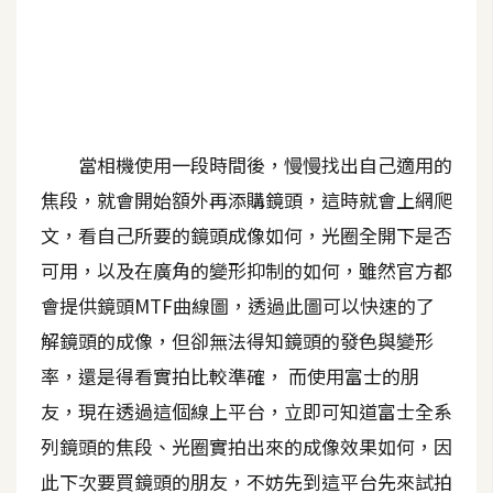
A
I
應
用
設
當相機使用一段時間後，慢慢找出自己適用的
計
焦段，就會開始額外再添購鏡頭，這時就會上網爬
文，看自己所要的鏡頭成像如何，光圈全開下是否
網
可用，以及在廣角的變形抑制的如何，雖然官方都
站
會提供鏡頭MTF曲線圖，透過此圖可以快速的了
解鏡頭的成像，但卻無法得知鏡頭的發色與變形
影
率，還是得看實拍比較準確， 而使用富士的朋
像
友，現在透過這個線上平台，立即可知道富士全系
列鏡頭的焦段、光圈實拍出來的成像效果如何，因
A
d
此下次要買鏡頭的朋友，不妨先到這平台先來試拍
o