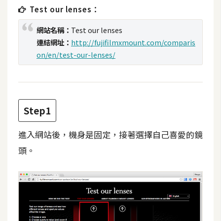
t
Test our lenses：
r
網站名稱：
Test our lenses
a
t
連結網址：
http://fujifilmxmount.com/comparis
o
on/en/test-our-lenses/
r
去
Step1
背
與
進入網站後，機身是固定，接著選擇自己喜愛的鏡
合
成
頭。
攝
影
商
品