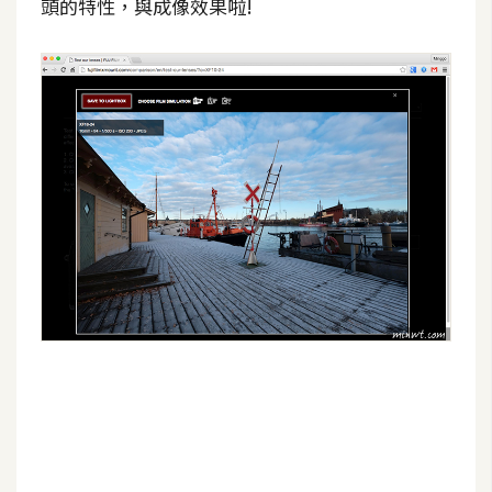
頭的特性，與成像效果啦!
架
設
主
機
與
網
域
S
E
O
工
具
免
費