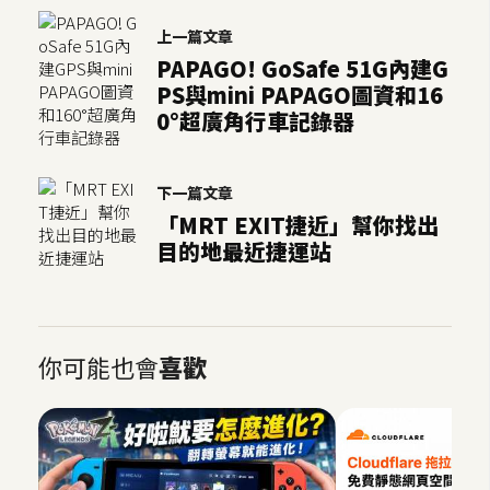
U
上一篇文章
X
PAPAGO! GoSafe 51G內建G
PS與mini PAPAGO圖資和16
0°超廣角行車記錄器
R
W
D
下一篇文章
網
「MRT EXIT捷近」幫你找出
頁
目的地最近捷運站
後
端
P
你可能也會
喜歡
H
P
D