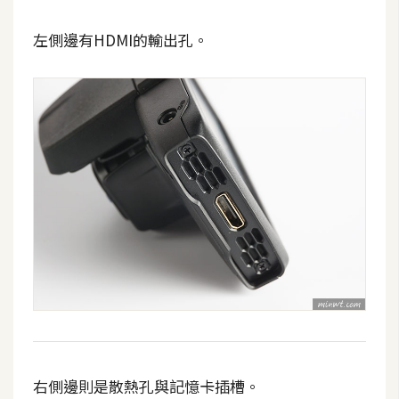
d
P
r
左側邊有HDMI的輸出孔。
e
s
s
安
裝
與
設
定
外
掛
實
作
電
右側邊則是散熱孔與記憶卡插槽。
商