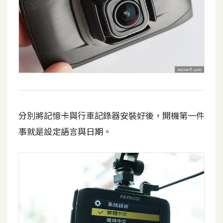
S
S
J
a
v
a
S
分別將記憶卡與行車記錄器安裝好後，開機第一件
c
r
事就是設定語言與日期。
i
p
t
U
I
/