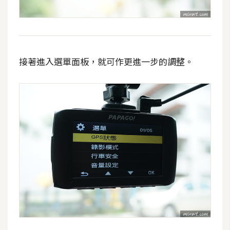
示
免
費
接著進入選單面板，就可作更進一步的調整。
版
型
M
A
C
開
箱
梅