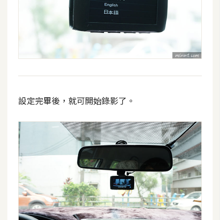
U
X
R
W
D
網
設定完畢後，就可開始錄影了。
頁
後
端
P
H
P
D