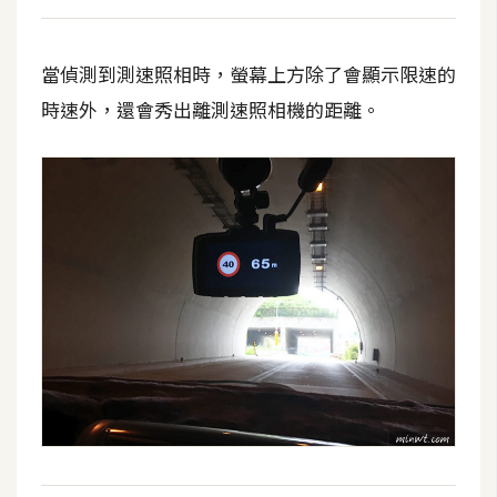
作
提
案
當偵測到測速照相時，螢幕上方除了會顯示限速的
時速外，還會秀出離測速照相機的距離。