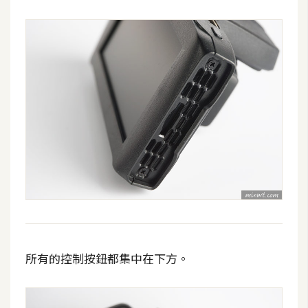
W
o
o
C
o
m
m
e
r
c
e
金
流
所有的控制按鈕都集中在下方。
物
流