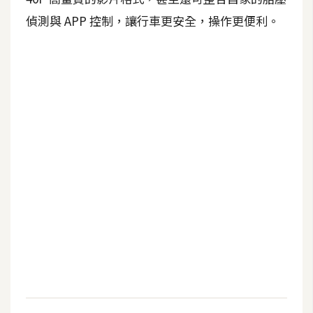
b
e
偵測與 APP 控制，讓行車更安全，操作更便利。
P
h
o
t
o
s
h
o
p
I
l
l
u
s