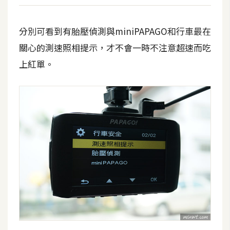
開
發
分別可看到有胎壓偵測與miniPAPAGO和行車最在
關心的測速照相提示，才不會一時不注意超速而吃
熱
上紅單。
門
文
章
全
站
導
覽
合