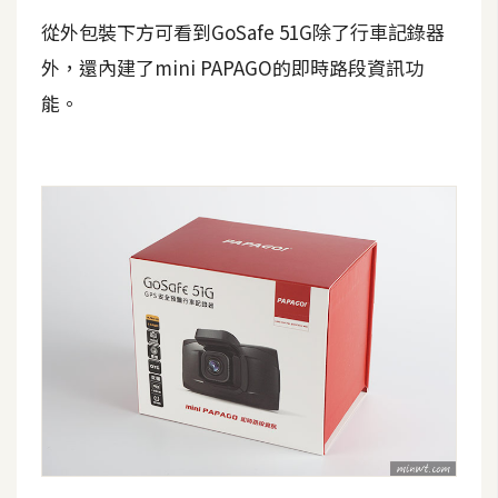
t
從外包裝下方可看到GoSafe 51G除了行車記錄器
r
外，還內建了mini PAPAGO的即時路段資訊功
a
t
能。
o
r
去
背
與
合
成
攝
影
商
品