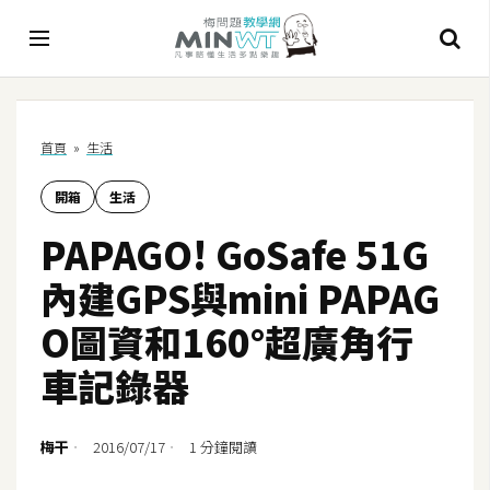
A
首頁
»
生活
I
開箱
生活
A
I
PAPAGO! GoSafe 51G
工
具
內建GPS與mini PAPAG
C
O圖資和160°超廣角行
h
車記錄器
a
t
G
梅干
2016/07/17
1 分鐘閱讀
P
T