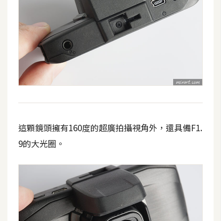
空
間
網
頁
設
計
前
這顆鏡頭擁有160度的超廣拍攝視角外，還具備F1.
端
9的大光圈。
H
T
M
L
/
C