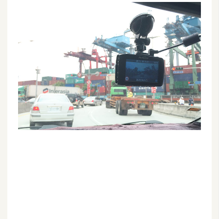
G
e
m
i
n
i
A
I
生
成
圖
片
影
片