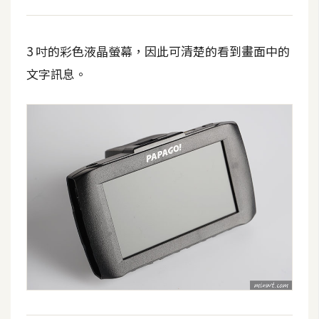
費
圖
庫
3 吋的彩色液晶螢幕，因此可清楚的看到畫面中的
文字訊息。
免
費
字
型
網
站
架
設
W
o
r