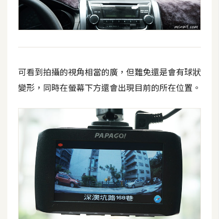
o
c
k
e
r
可看到拍攝的視角相當的廣，但難免還是會有球狀
變形，同時在螢幕下方還會出現目前的所在位置。
伺
服
器
設
定
資
源
免
費
圖