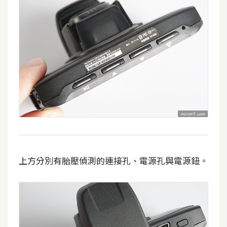
架
設
主
機
與
網
域
S
E
O
上方分別有胎壓偵測的連接孔、電源孔與電源鈕。
工
具
免
費