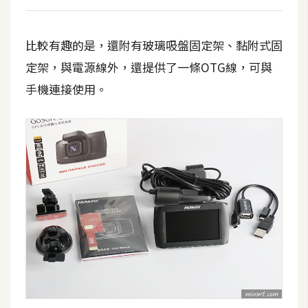
攝
影
比較有趣的是，還附有玻璃吸盤固定架、黏附式固
定架，與電源線外，還提供了一條OTG線，可與
手
機
手機連接使用。
攝
影
器
材
操
控
資
源
免