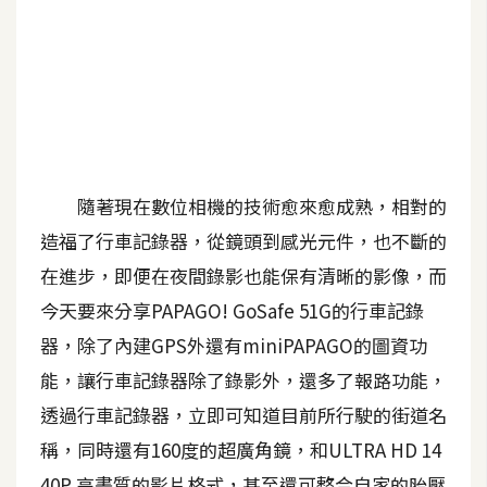
A
I
應
用
設
計
隨著現在數位相機的技術愈來愈成熟，相對的
造福了行車記錄器，從鏡頭到感光元件，也不斷的
網
在進步，即便在夜間錄影也能保有清晰的影像，而
站
今天要來分享PAPAGO! GoSafe 51G的行車記錄
器，除了內建GPS外還有miniPAPAGO的圖資功
影
能，讓行車記錄器除了錄影外，還多了報路功能，
像
透過行車記錄器，立即可知道目前所行駛的街道名
A
稱，同時還有160度的超廣角鏡，和ULTRA HD 14
d
o
40P 高畫質的影片格式，甚至還可整合自家的胎壓