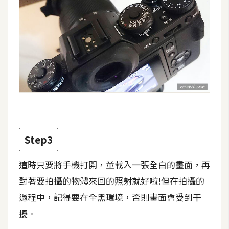
費
圖
庫
免
費
字
型
網
Step3
站
這時只要將手機打開，並載入一張全白的畫面，再
架
設
對著要拍攝的物體來回的照射就好啦!但在拍攝的
過程中，記得要在全黑環境，否則畫面會受到干
W
擾。
o
r