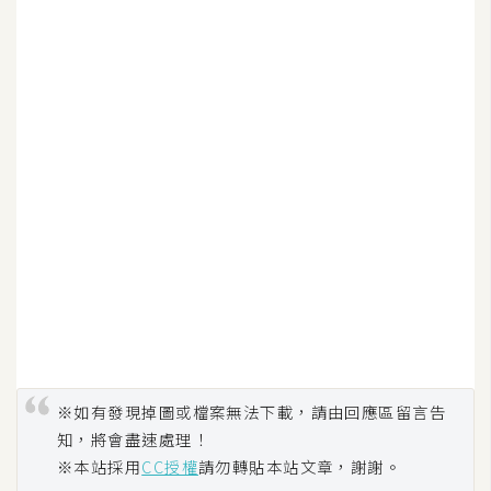
架
設
主
機
與
網
域
S
E
O
工
具
※如有發現掉圖或檔案無法下載，請由回應區留言告
知，將會盡速處理！
免
※本站採用
CC授權
請勿轉貼本站文章，謝謝。
費