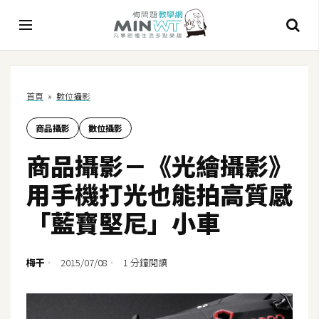
A
首頁
»
數位攝影
I
商品攝影
數位攝影
A
I
商品攝影－《光繪攝影》
工
具
用手機打光也能拍高質感
C
「藍寶堅尼」小車
h
a
t
梅干
2015/07/08
1 分鐘閱讀
G
P
T