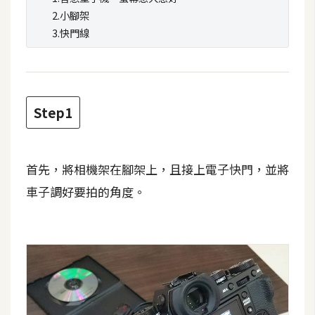
t
2.小腳架
r
3.快門線
a
t
o
r
Step1
去
背
首先，將相機架在腳架上，且接上電子快門，並將
與
車子調好要拍的角度。
合
成
攝
影
商
品