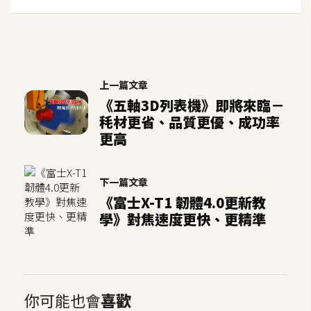
S
S
J
上一篇文章
a
《五軸3D列表機》即將來臨－
v
秏材更省、品質更優、成功率
a
更高
S
c
r
下一篇文章
i
《富士X-T1 韌體4.0更新教
p
學》對焦速度更快、更精準
t
U
I
你可能也會
喜歡
/