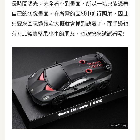
長時間曝光，完全看不到畫面，所以一切只能憑著
W
自己的想像畫面，在所需的區域中進行照射，因此
o
只要來回玩過幾次大概就會抓到訣竅了，而手邊也
o
有7-11藍寶堅尼小車的朋友，也趕快來試試看囉!
C
o
m
m
e
r
c
e
金
流
物
流