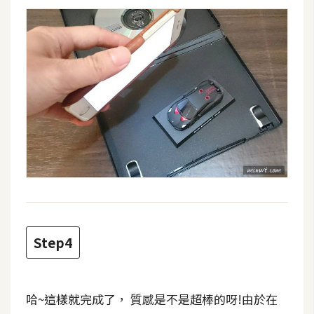
d
P
r
e
s
s
安
裝
與
設
定
外
掛
Step4
實
作
電
哈~這樣就完成了， 質感是不是超棒的呀!由於在
商