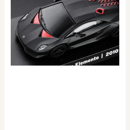
G
e
m
i
n
i
A
I
生
成
圖
片
影
片