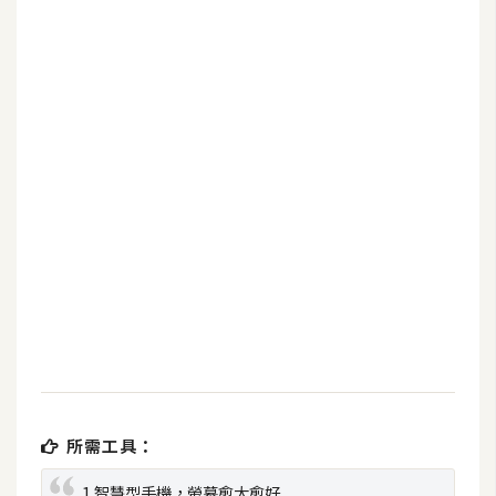
b
e
P
h
o
t
o
s
h
o
p
I
l
l
所需工具：
u
s
1.智慧型手機，螢幕愈大愈好