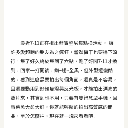
A
I
應
用
設
最近7-11正在推出藍寶堅尼集點換活動， 讓
計
許多愛超跑的朋友為之瘋狂，當然梅干也要追下流
行，集了好久終於集到了六點，跑了好間7-11才換
網
到，回家一打開後，鏘~鏘~全黑，但外型還蠻酷
站
的，看到這麼黑要拍出每個角面，還真是不容易，
且還要動用到好幾隻燈與反光板，才能拍出漂亮的
影
照片來，其實到也不用，只要有隻智慧型手機，且
像
螢幕愈大愈大好，你就能輕鬆的拍出高質感的商
品，至於怎麼拍，現在就一塊來看看吧!
A
d
o