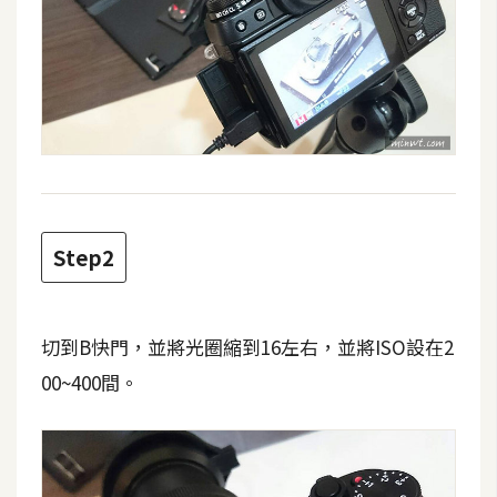
攝
影
手
機
攝
影
Step2
器
材
操
切到B快門，並將光圈縮到16左右，並將ISO設在2
控
00~400間。
資
源
免