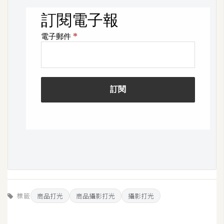
空
間
網
頁
設
計
前
端
H
T
M
標籤
商品打光
商品攝影打光
攝影打光
L
/
C