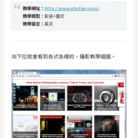
教學網址：
http://www.photigy.com/
W
教學類型：
影音+圖文
o
教學語言：
英文
o
C
o
m
向下拉就會看到各式各樣的，攝影教學縮圖。
m
e
r
c
e
金
流
物
流