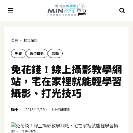
A
首頁
»
數位攝影
I
免費
數位攝影
活動
A
I
免花錢！線上攝影教學網
工
具
站，宅在家裡就能輕學習
C
攝影、打光技巧
h
a
t
梅干
2013/12/19
1 分鐘閱讀
G
P
T