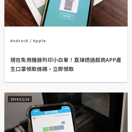
t
r
a
t
o
r
Android
Apple
現在免用機器列印小白單！直接透過超商APP產
去
背
生口罩領取條碼，立即領取
與
合
成
攝
2019/12/16
影
商
品