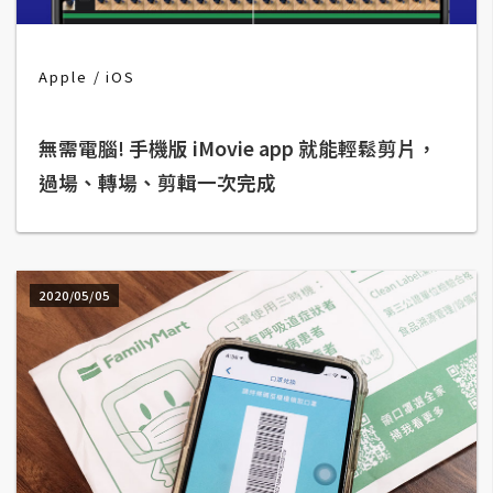
b
e
Apple
iOS
P
h
o
無需電腦! 手機版 iMovie app 就能輕鬆剪片，
t
過場、轉場、剪輯一次完成
o
s
h
o
2020/05/05
p
I
l
l
u
s