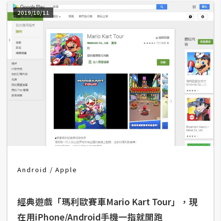
d
P
2019/10/11
r
e
s
s
安
裝
與
設
定
外
掛
Android
Apple
實
作
經典遊戲「瑪利歐賽車Mario Kart Tour」，現
電
商
在用iPhone/Android手機一指就開跑