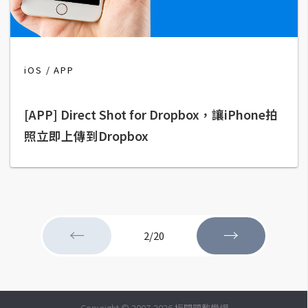
S
S
iOS
APP
J
a
v
[APP] Direct Shot for Dropbox，讓iPhone拍
a
照立即上傳到Dropbox
S
c
r
i
p
t
←
→
2/20
U
I
/
Copyright © 2007-2026 梅問題教學網