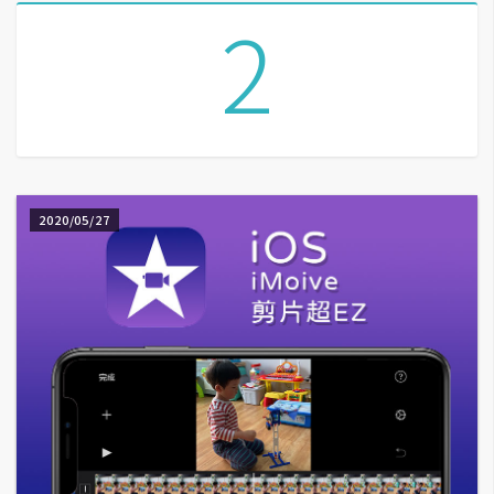
2
A
I
應
用
設
計
2020/05/27
網
站
影
像
A
d
o