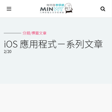
A
分類/標籤文章
I
iOS 應用程式－系列文章
A
2/20
I
工
具
C
h
a
t
G
P
T