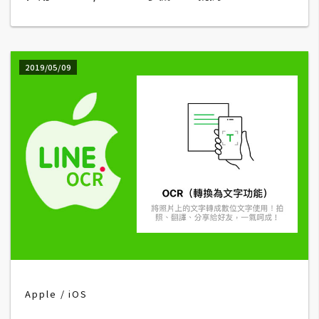
W
o
o
2019/05/09
C
o
m
m
e
r
c
e
金
流
物
Apple
iOS
流