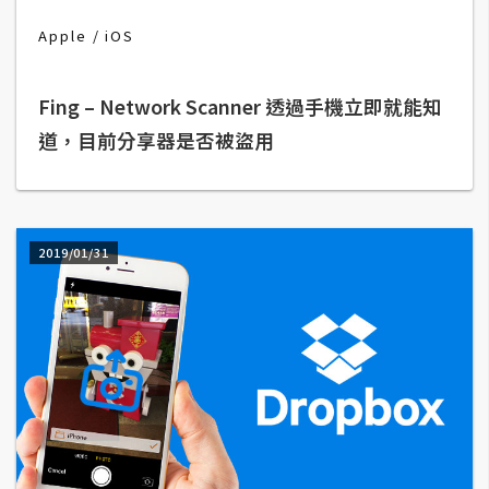
空
Apple
iOS
間
Fing – Network Scanner 透過手機立即就能知
網
道，目前分享器是否被盜用
頁
設
計
2019/01/31
前
端
H
T
M
L
/
C