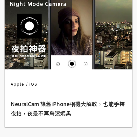
費
圖
庫
免
費
字
型
網
Apple
iOS
站
架
NeuralCam 讓舊iPhone相機大解放，也能手持
設
夜拍，夜景不再烏漆媽黑
W
o
r