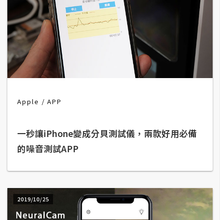
攝
影
手
機
攝
影
Apple
APP
器
材
一秒讓iPhone變成分貝測試儀，兩款好用必備
操
的噪音測試APP
控
資
源
2019/10/25
免