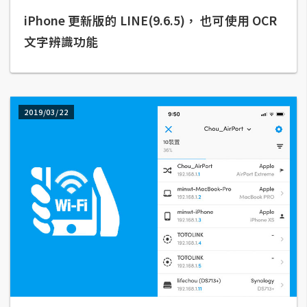
架
iPhone 更新版的 LINE(9.6.5)， 也可使用 OCR
設
文字辨識功能
主
機
與
網
2019/03/22
域
S
E
O
工
具
免
費