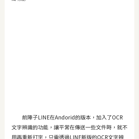
G
e
m
i
n
i
A
I
生
成
圖
片
前陣子LINE在Andorid的版本，加入了OCR
文字辨識的功能，讓平常在傳送一些文件時，就不
影
用再重新打字，只需透過LINE新版的OCR文字辨
片