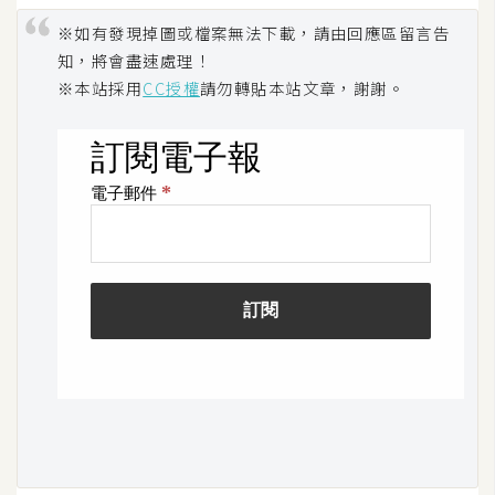
※如有發現掉圖或檔案無法下載，請由回應區留言告
W
知，將會盡速處理！
o
※本站採用
CC授權
請勿轉貼本站文章，謝謝。
o
C
o
m
m
e
r
c
e
金
流
物
流