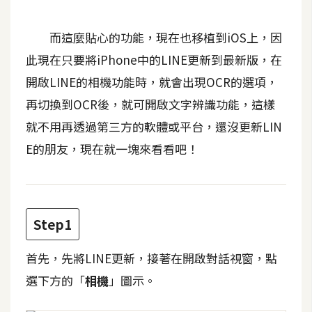
b
e
而這麼貼心的功能，現在也移植到iOS上，因
P
此現在只要將iPhone中的LINE更新到最新版，在
h
開啟LINE的相機功能時，就會出現OCR的選項，
o
再切換到OCR後，就可開啟文字辨識功能，這樣
t
o
就不用再透過第三方的軟體或平台，還沒更新LIN
s
E的朋友，現在就一塊來看看吧！
h
o
p
Step1
I
l
首先，先將LINE更新，接著在開啟對話視窗，點
l
選下方的「
相機
」圖示。
u
s