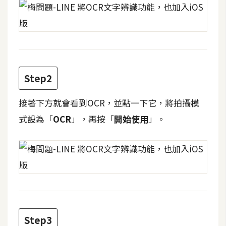
t
r
a
t
o
r
Step2
接著下方就會看到OCR，並點一下它，將拍攝模
去
背
式設為「
OCR
」，再按「
開始使用
」。
與
合
成
攝
影
商
品
Step3