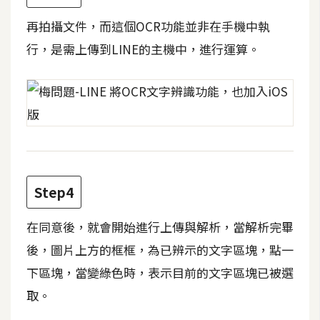
攝
影
再拍攝文件，而這個OCR功能並非在手機中執
行，是需上傳到LINE的主機中，進行運算。
手
機
攝
影
器
Step4
材
操
控
在同意後，就會開始進行上傳與解析，當解析完畢
後，圖片上方的框框，為已辨示的文字區塊，點一
資
源
下區塊，當變綠色時，表示目前的文字區塊已被選
取。
免