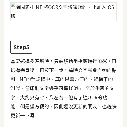
費
圖
庫
免
費
Step5
字
型
當要選擇多區塊時，只需移動手指頭進行加選，再
選擇完畢後，再按下一步，這時文字就會自動的貼
網
到LINE的對話框中，真的是蠻方便的，經梅干的
站
測試，當印刷文字幾乎可達100%，至於手寫的文
架
字，大約只有七、八左右，但有了這OCR的功
設
能，倒是蠻方便的，因此還沒更新的朋友，也趕快
更新一下囉！
W
o
r