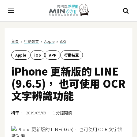
A
首頁
»
行動裝罝
»
Apple
»
iOS
I
Apple
iOS
APP
行動裝罝
A
I
iPhone 更新版的 LINE
工
具
(9.6.5)， 也可使用 OCR
C
文字辨識功能
h
a
t
梅干
2019/05/09
1 分鐘閱讀
G
P
T