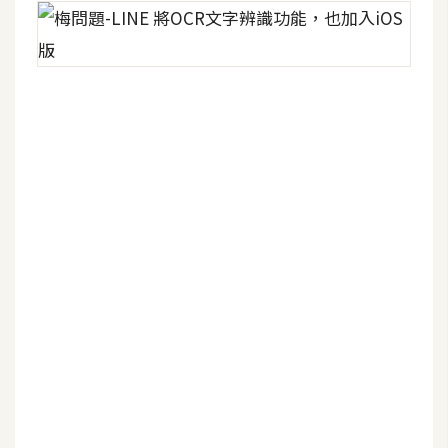
d
P
r
e
s
s
安
裝
與
設
定
外
掛
實
作
電
商