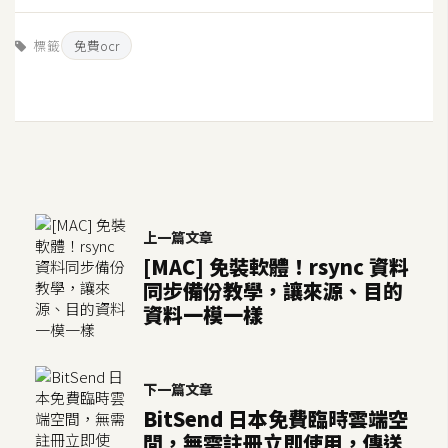
架
設
標籤
免費ocr
主
機
與
網
域
上一篇文章
S
[MAC] 免裝軟體！rsync 資料
E
同步備份教學，讓來源、目的
O
資料一模一樣
工
具
下一篇文章
免
BitSend 日本免費臨時雲端空
費
間，無需註冊立即使用，傳送