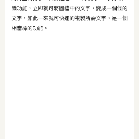
識功能，立即就可將圖檔中的文字，變成一個個的
A
I
文字，如此一來就可快速的複製所需文字，是一個
應
用
相當棒的功能。
設
計
網
站
影
像
A
d
o