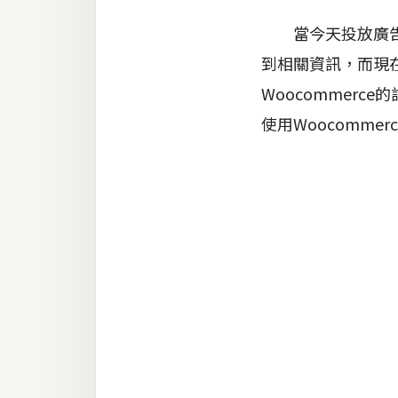
器材操控
當今天投放廣告時
資源
到相關資訊，而現在
免費圖庫
Woocommer
免費字型
使用Woocomm
網站架設
WordPress
安裝與設定
外掛實作
電商
WooCommerce