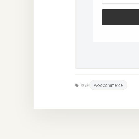
woocommerce
標籤