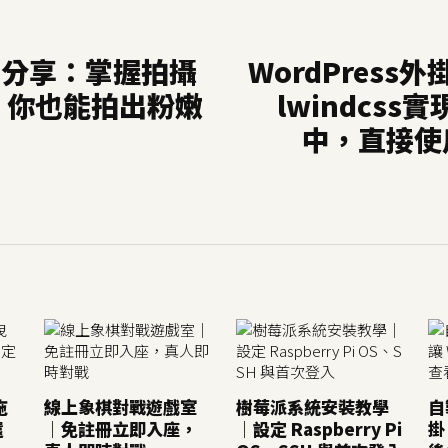
實拍分享：掌握拍攝
WordPress
，你也能拍出粉嫩
lwindcss實
中，直接使用T
拖
線上象棋對戰遊戲室
樹莓派系統安裝教學
自
還
｜免註冊立即入座，
｜設定 Raspberry Pi
掛