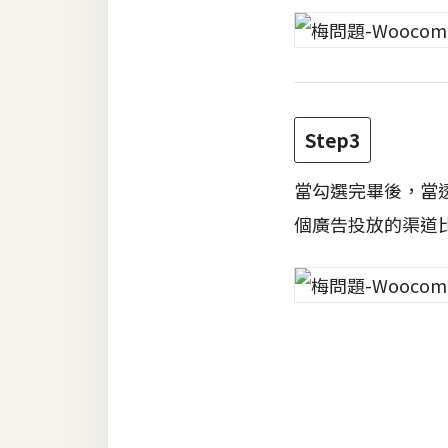
RWD 網頁
後端
PHP
Docker
Step3
伺服器設定
當勾選完畢後，當
資源
個廣告投放的渠道
免費圖示
免費版型
MAC
開箱