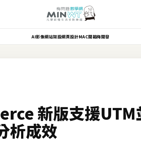
AI
影像
網站架設
網頁設計
MAC
開箱
梅開發
merce 新版支援UT
分析成效