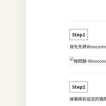
金流物流
架設
主機與網域
SEO 工具
Step1
免費空間
首先先將Woocomm
網頁設計
前端
HTML / CSS
Step2
JavaScript
UI / UX
接著再到設定的進