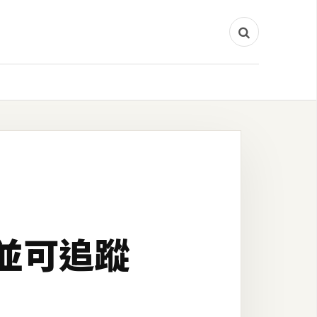
M並可追蹤