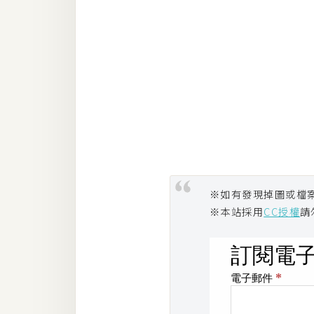
梅開發
熱門文章
全站導覽
合作提案
※如有發現掉圖或檔
※本站採用
CC授權
請