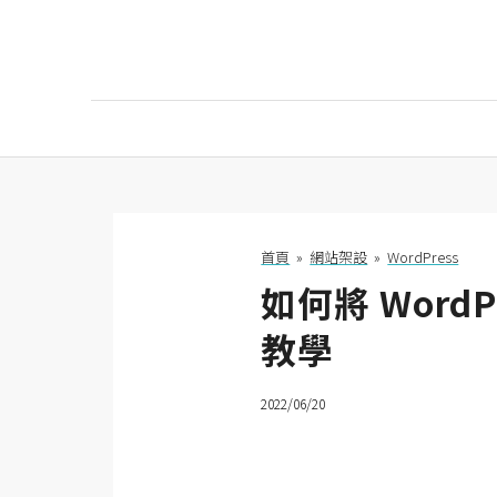
AI
AI工具
ChatGPT
首頁
»
網站架設
»
WordPress
如何將 Wor
Gemini
教學
AI生成
圖片
2022/06/20
影片
AI應用