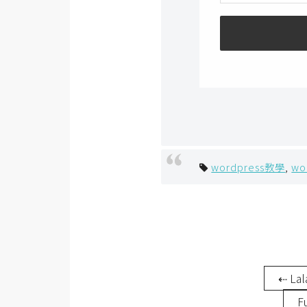
wordpress教學
,
wo
⇠ L
F