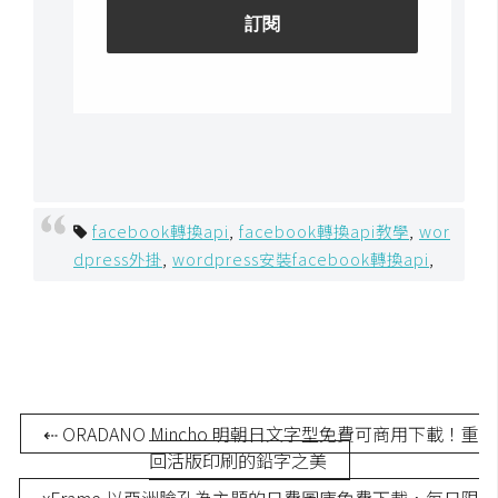
作
提
案
facebook轉換api
,
facebook轉換api教學
,
wor
dpress外掛
,
wordpress安裝facebook轉換api
,
⇠ ORADANO Mincho 明朝日文字型免費可商用下載！重
回活版印刷的鉛字之美