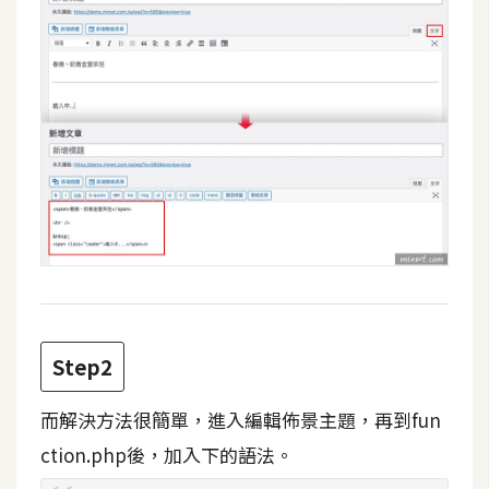
費
圖
庫
免
費
字
型
網
站
架
Step2
設
而解決方法很簡單，進入編輯佈景主題，再到fun
W
ction.php後，加入下的語法。
o
r