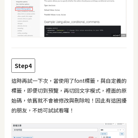
架
設
主
機
與
網
域
Step4
S
這時再試一下次，當使用了font標籤，與自定義的
E
標籤，即便切到預覽，再切回文字模式，裡面的原
O
工
始碼，依舊就不會被修改與刪除啦！因此有這困擾
具
的朋友，不妨可試試看囉！
免
費