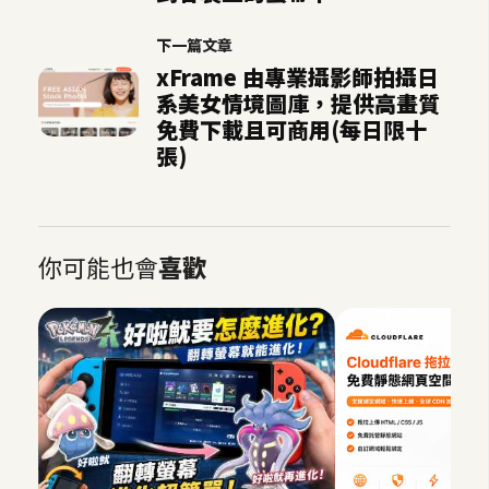
o
c
下一篇文章
k
xFrame 由專業攝影師拍攝日
e
系美女情境圖庫，提供高畫質
r
免費下載且可商用(每日限十
張)
伺
服
器
你可能也會
喜歡
設
定
資
源
免
費
圖