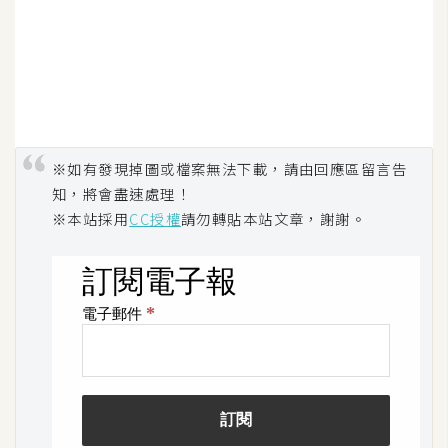
S
S
J
a
v
※如有發現掉圖或檔案無法下載，請由回應區留言告
a
知，將會盡速處理！
S
※本站採用
CC授權
請勿轉貼本站文章，謝謝。
c
r
i
p
t
U
I
/