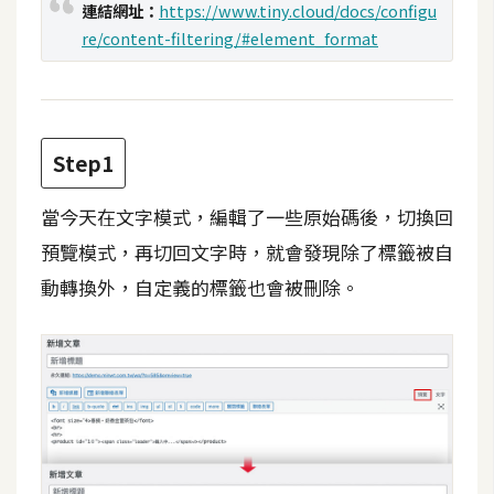
攝
連結網址：
https://www.tiny.cloud/docs/configu
影
re/content-filtering/#element_format
手
機
Step1
攝
影
當今天在文字模式，編輯了一些原始碼後，切換回
預覽模式，再切回文字時，就會發現除了標籤被自
器
動轉換外，自定義的標籤也會被刪除。
材
操
控
資
源
免