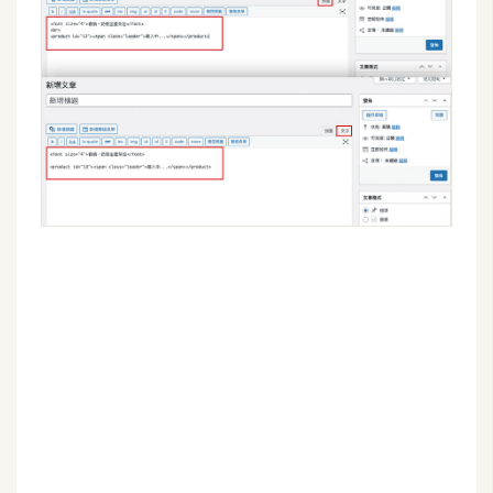
空
間
網
頁
設
計
前
端
H
T
M
L
/
C