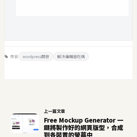
U
X
R
W
D
標籤
wordpress開發
解決編輯器吃碼
網
頁
後
端
P
H
上一篇文章
P
Free Mockup Generator 一
鍵將製作好的網頁版型，合成
到各裝置的螢幕中
D