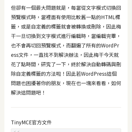
t
但卻有一個最大問題就是，每當從文字模式切換回
r
預覽模式時，當裡面有使用比較舊一點的HTML標
a
t
籤，或是自定義的標籤就會被轉換或刪除，因此梅
o
干一旦切換到文字模式進行編輯時，當編輯完畢，
r
也不會再切回預覽模式，而翻遍了所有的WordPr
ess文件，一直找不到解決辦法，因此梅干今天就
去
花了點時間，研究了一下，終於解決自動轉碼與刪
背
除自定義標籤的方法啦！因此若WordPress這個
與
合
問題也困擾著你的朋友，現在也一塊來看看，如何
成
解決這問題吧！
攝
影
商
TinyMCE官方文件
品