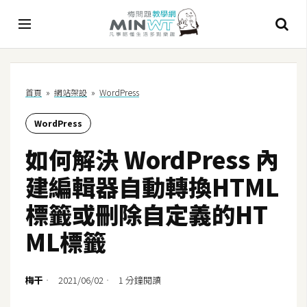
A
首頁
»
網站架設
»
WordPress
I
WordPress
A
I
如何解決 WordPress 內
工
具
建編輯器自動轉換HTML
C
標籤或刪除自定義的HT
h
ML標籤
a
t
G
梅干
2021/06/02
1 分鐘閱讀
P
T