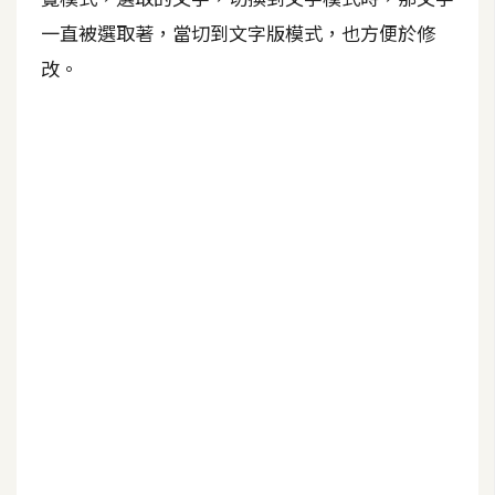
b
e
一直被選取著，當切到文字版模式，也方便於修
改。
P
h
o
t
o
s
h
o
p
I
l
l
u
s