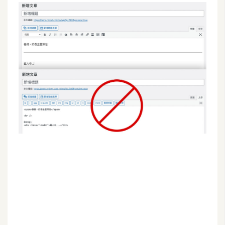
G
e
m
i
n
i
A
I
生
成
圖
片
影
片