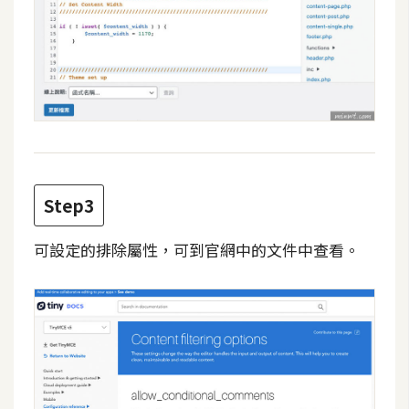
W
o
o
C
o
m
m
e
Step3
r
c
可設定的排除屬性，可到官網中的文件中查看。
e
金
流
物
流