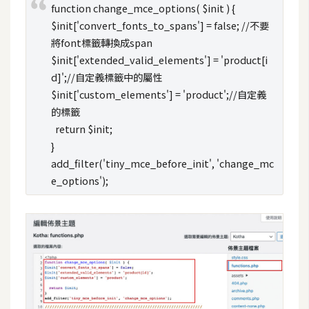
d
function change_mce_options( $init ) {
P
$init['convert_fonts_to_spans'] = false; //不要
r
e
將font標籤轉換成span
s
s
$init['extended_valid_elements'] = 'product[i
d]';//自定義標籤中的屬性
$init['custom_elements'] = 'product';//自定義
安
的標籤
裝
return $init;
與
}
設
定
add_filter('tiny_mce_before_init', 'change_mc
e_options');
外
掛
實
作
電
商