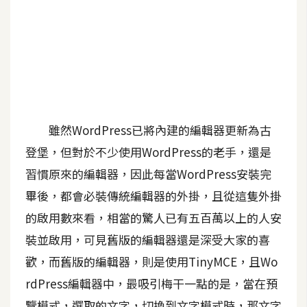
A
I
應
用
設
計
雖然WordPress已將內建的編輯器更新為古
登堡，但對於不少使用WordPress的老手，還是
網
習慣原來的編輯器，因此每當WordPress安裝完
站
畢後，都會必裝傳統編輯器的外掛，且從這隻外掛
的啟用數來看，相當的驚人已有五百萬以上的人安
影
裝並啟用，可見舊版的編輯器還是深受大家的喜
像
歡，而舊版的編輯器，則是使用TinyMCE，且Wo
A
rdPress編輯器中，最吸引梅干一點的是，當在預
d
o
覽模式，選取的文字，切換到文字模式時，那文字