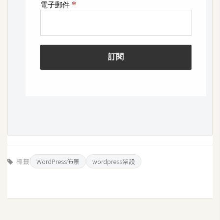
W
o
o
C
o
m
m
e
r
c
e
標籤
WordPress佈景
wordpress架設
金
流
物
流