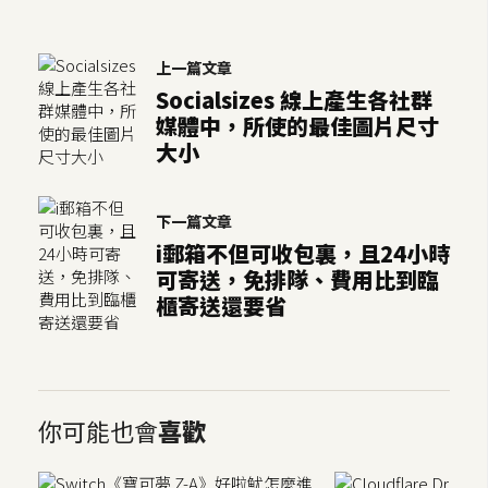
架
設
上一篇文章
主
Socialsizes 線上產生各社群
機
媒體中，所使的最佳圖片尺寸
與
大小
網
域
下一篇文章
i郵箱不但可收包裏，且24小時
S
可寄送，免排隊、費用比到臨
E
櫃寄送還要省
O
工
具
你可能也會
喜歡
免
費