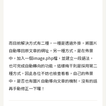
b
e
P
h
o
t
o
而目前解決方式有二種，一種是透過外掛，將圖片
s
自動導回原文章的網址，另一種方式，是在佈景
h
中，加入一個image.php檔，並建立一段語法，
o
p
也可完成自動轉向的功能，這樣梅干則是採用第二
種方式，因此各位不妨也檢查看看，自己的佈景
中，是否也有圖片自動導向文章的機制，沒有的話
I
l
再手動修正一下囉！
l
u
s