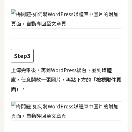
攝
影
手
機
攝
影
Step3
上傳完畢後，再到WordPress後台，並到
媒體
器
材
庫
，任意開啟一張圖片，再點下方的「
檢視附件頁
操
面
」。
控
資
源
免