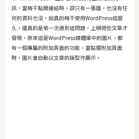
訊，當梅干點開連結時，卻只有一張圖，也沒有任
A
I
何的資料也沒，說真的梅干使用WordPress這麼
應
用
久，還真的是第一次遇到這問題，上網爬些文章才
發現，原來這是WordPress媒體庫中的圖片，都
設
有一個專屬的附加頁面的功能，當點選附加頁面
計
時，圖片會自動以文章的版型作顯示。
網
站
影
像
A
d
o