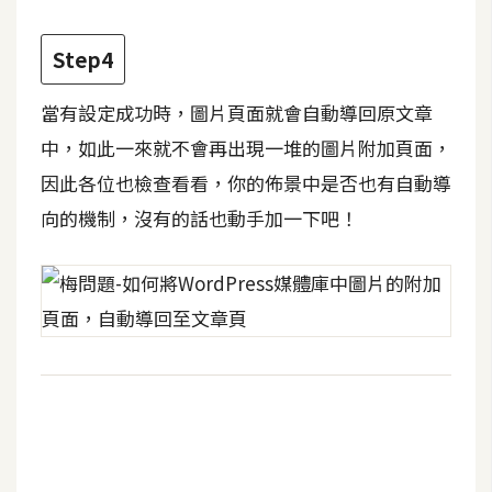
費
圖
庫
Step4
當有設定成功時，圖片頁面就會自動導回原文章
免
中，如此一來就不會再出現一堆的圖片附加頁面，
費
因此各位也檢查看看，你的佈景中是否也有自動導
字
型
向的機制，沒有的話也動手加一下吧！
網
站
架
設
W
o
r