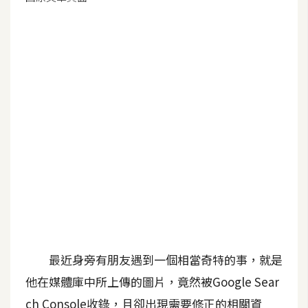
G
e
m
i
n
i
A
I
生
成
圖
片
最近身旁有朋友遇到一個相當奇特的事，就是
他在媒體庫中所上傳的圖片，竟然被Google Sear
影
ch Console收錄，且卻出現需要修正的相關資
片