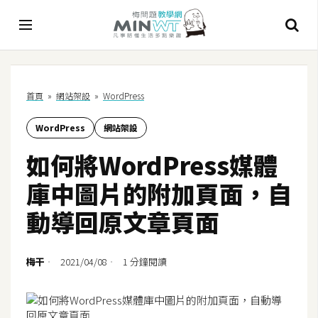
A
首頁
»
網站架設
»
WordPress
I
WordPress
網站架設
A
I
如何將WordPress媒體
工
具
庫中圖片的附加頁面，自
C
動導回原文章頁面
h
a
t
梅干
2021/04/08
1 分鐘閱讀
G
P
T