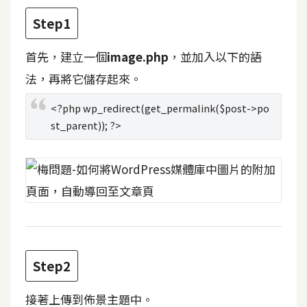
t
Step1
r
a
首先，建立一個
image.php
，並加入以下的語
t
o
法，再將它儲存起來。
r
<?php wp_redirect(get_permalink($post->po
st_parent)); ?>
去
背
與
合
成
攝
影
Step2
商
品
接著上傳到佈景主題中。