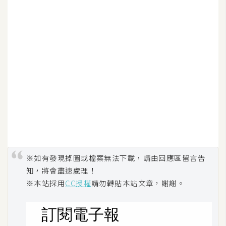
d
P
r
e
s
s
安
裝
與
設
定
外
※如有發現掉圖或檔案無法下載，請由回應區留言告
掛
知，將會盡速處理！
實
※本站採用
CC授權
請勿轉貼本站文章，謝謝。
作
電
商