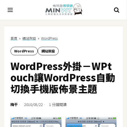
A
首頁
»
網站架設
»
WordPress
I
WordPress
網站架設
A
I
WordPress外掛－WPt
工
具
ouch讓WordPress自動
C
切換手機版佈景主題
h
a
t
梅干
2010/05/22
1 分鐘閱讀
G
P
T