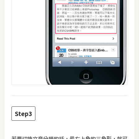
d
P
r
e
s
s
安
裝
與
設
定
外
掛
實
Step3
作
電
商
若要切換文章分類的話，最右上角的三角形，就可