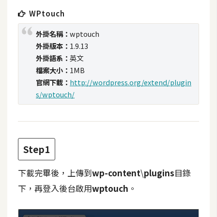
t
WPtouch
r
a
外掛名稱：
wptouch
t
外掛版本：
1.9.13
o
外掛語系：
英文
r
檔案大小：
1MB
官網下載：
http://wordpress.org/extend/plugin
s/wptouch/
去
背
與
合
成
Step1
攝
影
下載完畢後，上傳到
wp-content
\
plugins
目錄
下，再登入後台啟用
wptouch
。
商
品