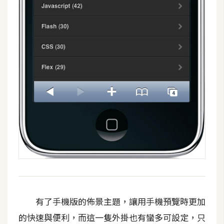
架
設
主
機
與
網
域
S
E
O
工
具
有了手機版的佈景主題，讓用手機預覽時更加
免
的快速與便利，而這一隻外掛也有蠻多可設定，只
費