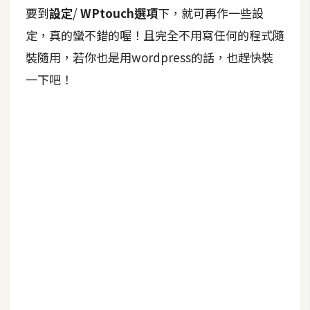
空
要到
設定
/
WPtouch選項
下，就可再作一些設
間
定，真的蠻不錯的喔！且完全不用寫任何的程式隨
裝隨用，若你也是用wordpress的話，也趕快裝
網
一下吧！
頁
設
計
前
端
H
T
M
L
/
C