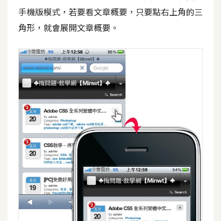
費
手機版模式，若要看文章概要，只要點右上角的三
圖
庫
角形，就會展開文章概要。
免
費
字
型
網
站
架
設
W
o
r