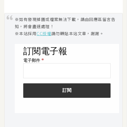
S
S
※如有發現掉圖或檔案無法下載，請由回應區留言告
知，將會盡速處理！
J
※本站採用
CC授權
請勿轉貼本站文章，謝謝。
a
v
a
S
c
r
i
p
t
U
I
/