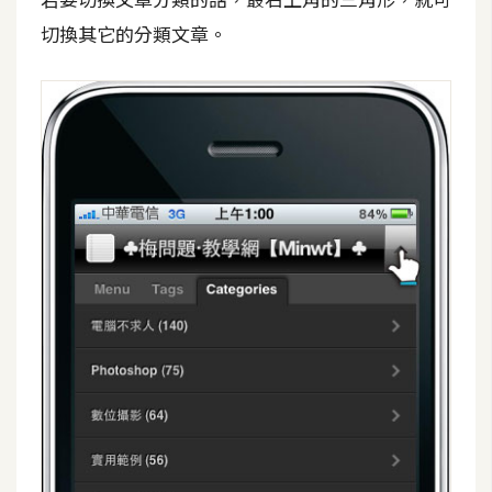
切換其它的分類文章。
W
o
o
C
o
m
m
e
r
c
e
金
流
物
流