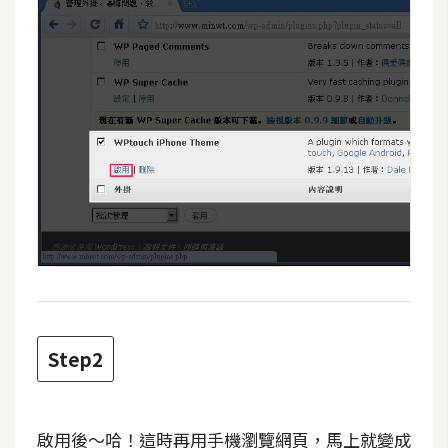
攝
影
手
機
攝
影
器
材
操
控
資
Step2
源
免
啟用後～哈！這時再用手機瀏覽網頁，馬上就變成