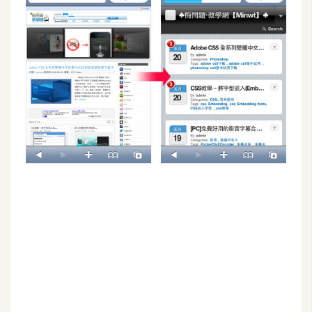
G
e
m
i
n
i
A
I
生
成
圖
片
影
片