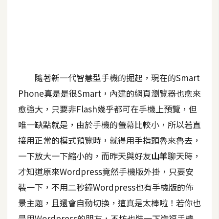
A
I
應
用
設
隨著新一代智慧型手機的掘起，現在的Smart
計
Phone真是是很Smart，內建的網頁瀏覽器也愈來
愈強大，只要非Flash幾乎都可在手機上預覽，但
網
站
唯一缺點就是，由於手機的螢幕比較小，所以若直
接用正常的模式預覽時，就得用手指頭魯來魯去，
一下放大一下縮小的，而昨天與好友
山羊
聊天時，
影
才知道原來Wordpress竟然手機版外掛，只要安
像
裝一下，不用二秒鐘Wordpress也有手機版的佈
A
景主題，且還會自動切換，這真是太棒啦！若你也
d
o
是用Wordpress的朋友，不坊也裝一下造福手機