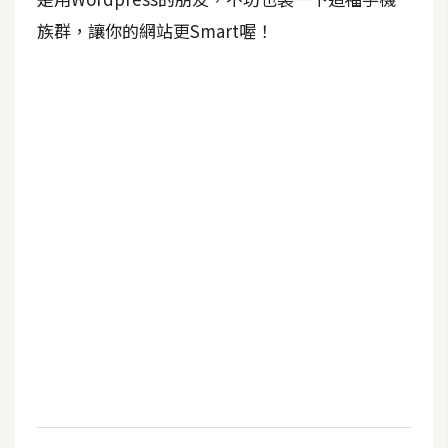
b
e
族群，讓你的網站更Smart喔！
P
h
o
t
o
s
h
o
p
I
l
l
u
s