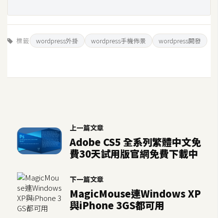
U
X
標籤
wordpress外掛
wordpress手機佈景
wordpress開發
R
W
D
網
頁
後
上一篇文章
端
Adobe CS5 全系列繁體中文免
費30天試用版官網免費下載中
P
H
下一篇文章
P
MagicMouse連Windows XP
與iPhone 3GS都可用
D