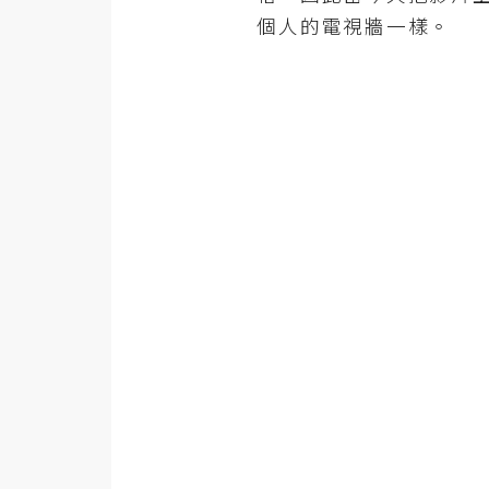
金流物流
個人的電視牆一樣。
架設
主機與網域
SEO 工具
免費空間
網頁設計
前端
HTML / CSS
JavaScript
UI / UX