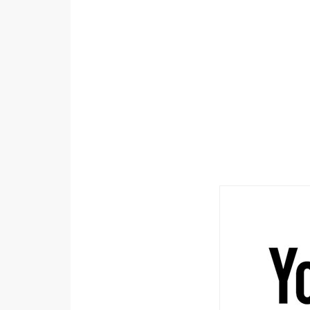
設計
網站
影像
Adobe
Photoshop
Illustrator
去背與合成
攝影
商品攝影
手機攝影