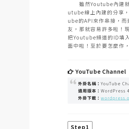
RWD 網頁
雖然Youtube內建
utube線上內建的分享
後端
ube的API來作串接，
PHP
友，那就容易許多啦！現
Docker
把Youtube頻道的ID
面中啦！至於要怎麼作
伺服器設定
資源
免費圖示
YouTube Channel
免費版型
外掛名稱：
YouTube Ch
適用版本：
WordPress 4
外掛下載：
wordpress.
MAC
開箱
Step1