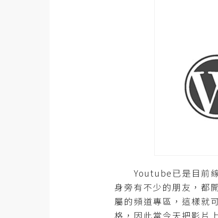
器材操控
資源
免費圖庫
免費字型
網站架設
WordPress
安裝與設定
外掛實作
Youtube已是目前
電商
身旁有不少的朋友，都
WooCommerce
屬的頻道專區，這樣就
格，因此當今天把影片